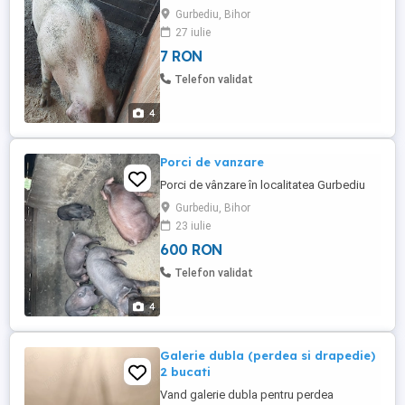
Gurbediu, Bihor
27 iulie
7 RON
Telefon validat
4
Porci de vanzare
Porci de vânzare în localitatea Gurbediu
Gurbediu, Bihor
23 iulie
600 RON
Telefon validat
4
Galerie dubla (perdea si drapedie)
2 bucati
Vand galerie dubla pentru perdea