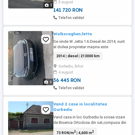
5 august
spațioasă, grădină, și livadă. Pentru mai
3
multe informații ...
141 720 RON
Telefon validat
WolksvaghenJetta
Se vinde W Jetta 1.6 Diesel An.2014, sunt
al doilea proprietar mașina este
cumpărată din reprezentanta,Km 213 mii
2014 | diesel | 213000 km
și un pic reali Dotări:închidere centralizată
2 chei,clima,4geamuri electrice,încalzire în
Gurbediu, Bihor
scaune,dezaburire lunetă față spate pe
4 august
timp de iarnă,pilot automat,senzori de
parcare față spate,radio ...
36 445 RON
5
Telefon validat
Vand 2 case in localitatea
Gurbediu
Vand casa in loc Gurbediu la sosea vizavi
de Biserica Ortodoxa din sat,compusa din
doua cladiri cu potential pentru o
2
2
73 RON/m
| 4,600 m
familie.Prima cladire are 4