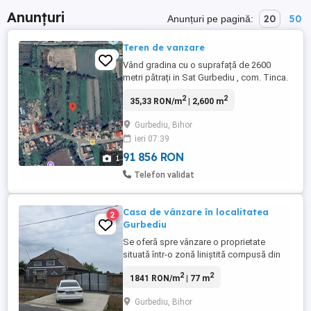
Anunțuri
20
50
Anunțuri pe pagină:
Teren de vanzare
Vând gradina cu o suprafață de 2600
metri pătrați in Sat Gurbediu , com. Tinca.
2
2
35,33 RON/m
| 2,600 m
Gurbediu, Bihor
ieri 07:39
91 856 RON
1
Telefon validat
Casa de vânzare în localitatea
2
Gurbediu
Se oferă spre vânzare o proprietate
situată într-o zonă liniștită compusă din
casă cu suprafața construită de 77mp și
2
2
1841 RON/m
| 77 m
teren în suprafață totală de 2316 mp.
Proprietatea este ideală atât pentru locuit
Gurbediu, Bihor
cat și pentru cei care își doresc o curte