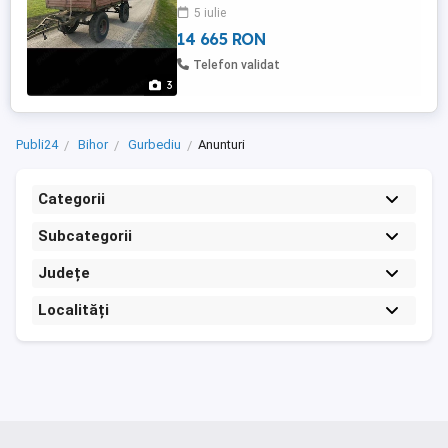
5 iulie
14 665 RON
Telefon validat
3
Publi24
Bihor
Gurbediu
Anunturi
Categorii
Subcategorii
Județe
Localități