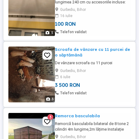
lungimea 240 cm cu accesoriile incluse:
capete, suporti si prinderi de perete si o
Gurbediu, Bihor
galerie dubla cu lungimea de 170
16 iulie
cm+perdelele aferente de culoarea
100 RON
crem.Pret 100 bucata fiecare galerie si tot
100 lei buc perdea.
Telefon validat
5
Scroafa de vânzare cu 11 purcei de
o săptămână
De vânzare scroafa cu 11 purcei
Gurbediu, Bihor
6 iulie
3 500 RON
Telefon validat
3
Remorca basculabila
3
Remorcă basculabila bilateral de 8 tone 2
cilindri 4m lungime,2m lățime Instalație
electrică Preț în euro
Gurbediu, Bihor