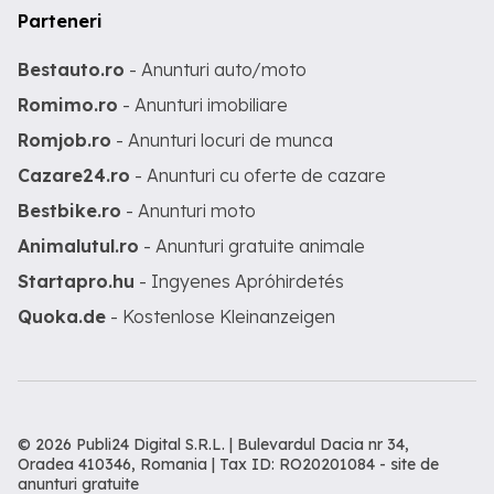
Parteneri
Bestauto.ro
- Anunturi auto/moto
Romimo.ro
- Anunturi imobiliare
Romjob.ro
- Anunturi locuri de munca
Cazare24.ro
- Anunturi cu oferte de cazare
Bestbike.ro
- Anunturi moto
Animalutul.ro
- Anunturi gratuite animale
Startapro.hu
- Ingyenes Apróhirdetés
Quoka.de
- Kostenlose Kleinanzeigen
© 2026 Publi24 Digital S.R.L. | Bulevardul Dacia nr 34,
Oradea 410346, Romania | Tax ID: RO20201084 -
site de
anunturi gratuite