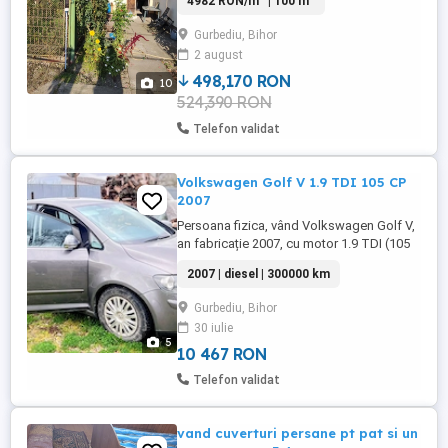
4982 RON/m
| 100 m
Gurbediu, Bihor
2 august
498,170 RON
10
524,390 RON
Telefon validat
Volkswagen Golf V 1.9 TDI 105 CP
2007
Persoana fizica, vând Volkswagen Golf V,
an fabricație 2007, cu motor 1.9 TDI (105
CP 77 kW), recunoscut pentru fiabilitate și
2007 | diesel | 300000 km
consum redus. Mașina este în stare bună
de funcționare și este pregătită pentru
Gurbediu, Bihor
utilizare. Detalii: An fabricație: 2006 Motor:
30 iulie
1.9 TDI Putere: 105 CP (77 kW)
5
Combustibil: ...
10 467 RON
Telefon validat
vand cuverturi persane pt pat si un