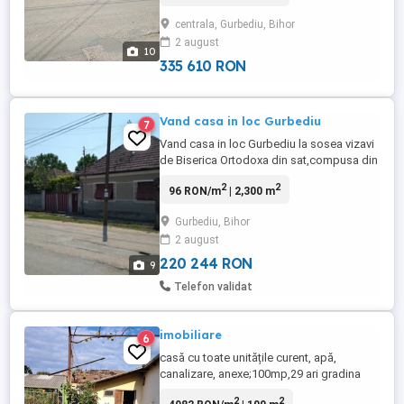
camere,hol,camara si un grup sanitar,iar a
centrala, Gurbediu, Bihor
doua cladire are 1 dormitor,1
2 august
bucatarie,baie,debara,pivnita si o alta
10
incapere pt gatit.Terenul total casa si
335 610 RON
gradina ...
Vand casa in loc Gurbediu
7
Vand casa in loc Gurbediu la sosea vizavi
de Biserica Ortodoxa din sat,compusa din
doua cladiri cu potential pentru o
2
2
96 RON/m
| 2,300 m
familie.Prima cladire are 4
camere,hol,camara si un grup sanitar,iar a
Gurbediu, Bihor
doua cladire are 1 dormitor,1
2 august
bucatarie,baie,debara,pivnita si o alta
incapere pt gatit.Terenul total casa si
220 244 RON
9
gradina ...
Telefon validat
imobiliare
6
casă cu toate unitățile curent, apă,
canalizare, anexe;100mp,29 ari gradina
2
2