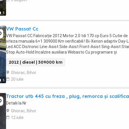
5
VW Passat Cc
VW Passat CC Fabricație 2012 Motor 2.0 tdi 170 cp Euro 5 Cutie de
viteza manuala 6+1 309000 Km verificabili ! Bi-Xenon adaptiv Day-L
Led ACC Distronic Line-Asist Side-Asist Front-Asist Sing-Asist Sta
Stop Auto-Hold Incalzire auxiliara Webasto Cu programare și
telecomanda Cameră marșarier ...
2012 | diesel | 309000 km
Ghiorac, Bihor
20 iulie
5
Tractor utb 445 cu freza , plug, remorca și scalific
Detalii la Nr
Ghiorac, Bihor
12 iulie