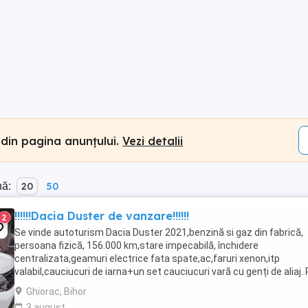
 din pagina anunțului.
Vezi detalii
nă:
20
50
‼️‼️‼️Dacia Duster de vanzare‼️‼️‼️
2
Se vinde autoturism Dacia Duster 2021,benzină si gaz din fabrică,
persoana fizică, 156.000 km,stare impecabilă, închidere
centralizata,geamuri electrice fata spate,ac,faruri xenon,itp
valabil,cauciucuri de iarna+un set cauciucuri vară cu genți de aliaj. 
negociabil Informații suplimentare la telefon ...
Ghiorac, Bihor
3 august