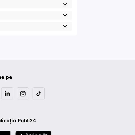
ne pe
licația Publi24