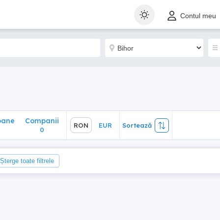
ane
Companii
RON
EUR
Sortează
Contul meu
0
oane
Companii
RON
EUR
Sortează
0
Șterge toate filtrele