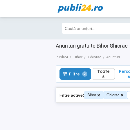
publi
24
.ro
Toate
Perso
Filtre
2
6
6
Anunturi gratuite Bihor Ghiorac
Publi24
Bihor
Ghiorac
Anunturi
Toate
Pers
Filtre
2
6
6
Filtre active:
Bihor
Ghiorac