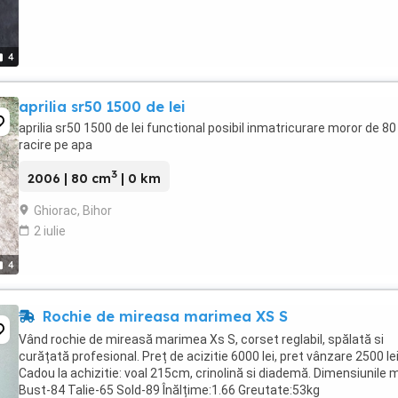
4
aprilia sr50 1500 de lei
aprilia sr50 1500 de lei functional posibil inmatricurare moror de 80
racire pe apa
3
2006 | 80 cm
| 0 km
Ghiorac, Bihor
2 iulie
4
Rochie de mireasa marimea XS S
Vând rochie de mireasă marimea Xs S, corset reglabil, spălată si
curățată profesional. Preț de acizitie 6000 lei, pret vânzare 2500 lei
Cadou la achizitie: voal 215cm, crinolină si diademă. Dimensiunile m
Bust-84 Talie-65 Sold-89 Înălțime:1.66 Greutate:53kg