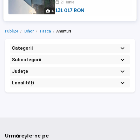
21 iunie
de ari. Menționez că acoperișul, poarta și
gardul de la stradă sunt noi. ...
131 017 RON
4
Publi24
Bihor
Fasca
Anunturi
Categorii
Subcategorii
Județe
Localități
Urmărește-ne pe