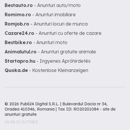
Bestauto.ro
- Anunturi auto/moto
Romimo.ro
- Anunturi imobiliare
Romjob.ro
- Anunturi locuri de munca
Cazare24.ro
- Anunturi cu oferte de cazare
Bestbike.ro
- Anunturi moto
Animalutul.ro
- Anunturi gratuite animale
Startapro.hu
- Ingyenes Apróhirdetés
Quoka.de
- Kostenlose Kleinanzeigen
© 2026 Publi24 Digital S.R.L. | Bulevardul Dacia nr 34,
Oradea 410346, Romania | Tax ID: RO20201084 -
site de
anunturi gratuite
26.08.10.2c792b3