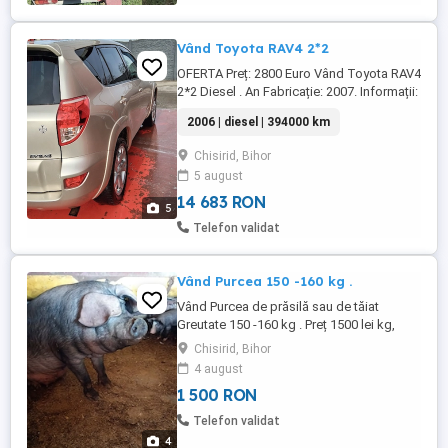
Vând Toyota RAV4 2*2
OFERTA Preț: 2800 Euro Vând Toyota RAV4
2*2 Diesel . An Fabricație: 2007. Informații:
- 177 CAI .Fiscal la zi . - 4*4 Decuplabil. -
2006 | diesel | 394000 km
FULL EXTRA - Dublu Climatonic - Încălzire
în Scaune. - Cârlig pus Nou pe ea . -
Chisirid, Bihor
Mașina arata impecabil de bine . Rulaj: 394
5 august
000 km.Culoare Galben -Auriu Fără
Defecte ...
14 683 RON
5
Telefon validat
Vând Purcea 150 -160 kg .
Vând Purcea de prăsilă sau de tăiat
Greutate 150 -160 kg . Preț 1500 lei kg,
schimb cu Porumb sau baloți de fân Rasă
Chisirid, Bihor
Bazna .
4 august
1 500 RON
Telefon validat
4