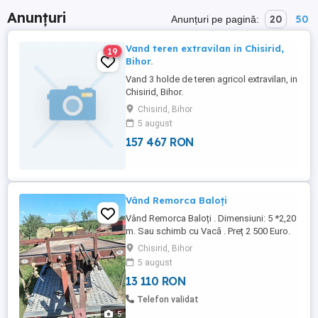
Anunțuri
20
50
Anunțuri pe pagină:
Vand teren extravilan in Chisirid,
19
Bihor.
Vand 3 holde de teren agricol extravilan, in
Chisirid, Bihor.
Chisirid, Bihor
5 august
157 467 RON
Vând Remorca Baloți
Vând Remorca Baloți . Dimensiuni: 5 *2,20
m. Sau schimb cu Vacă . Preț 2 500 Euro.
Chisirid, Bihor
5 august
13 110 RON
Telefon validat
5