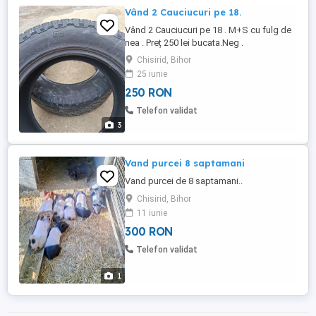
Vând 2 Cauciucuri pe 18.
Vând 2 Cauciucuri pe 18 . M+S cu fulg de
nea . Preț 250 lei bucata.Neg .
Chisirid, Bihor
25 iunie
250 RON
Telefon validat
3
Vand purcei 8 saptamani
Vand purcei de 8 saptamani..
Chisirid, Bihor
11 iunie
300 RON
Telefon validat
1