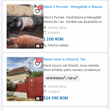
Vând 2 Purcele . Mangaliță si Bazna
2
.
Vând 2 Purcele . Rasă Bazna și Mangaliță
Vârsta de 1 An . De tăiat sau de prăsilă se
pot monta . Greutate 120 kg bucata .
Chisirid, Bihor
Schimb pe Porumb sau baloți de fân. Preț
4 august
1200 lei bucata .
1 200 RON
Telefon validat
2
Vand casa in Chisirid. Tel:
25
Vand casa in sat Chisirid, zona centrala,
drum asfaltat, patru camere, incalzire pe
lemne, baie, anexe, Teren 32 ari. Tel: . Pret
2
2
4370 RON/m
| 120 m
100.000 Euro.
Chisirid, Bihor
3 august
524 390 RON
7