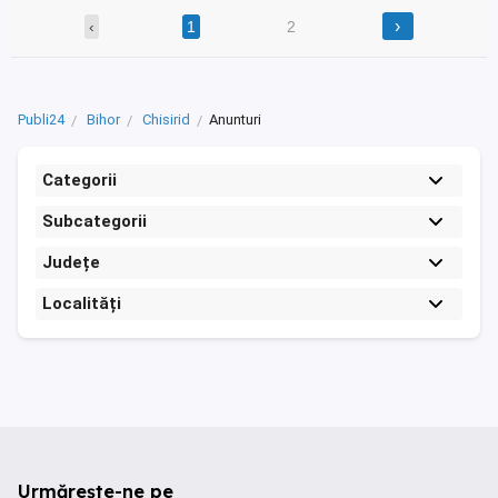
›
‹
1
2
Publi24
Bihor
Chisirid
Anunturi
Categorii
Subcategorii
Județe
Localități
Urmărește-ne pe