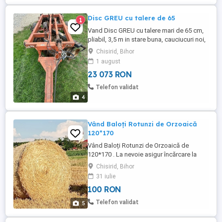
Disc GREU cu talere de 65
1
Vand Disc GREU cu talere mari de 65 cm,
pliabil, 3,5 m in stare buna, cauciucuri noi,
instalatie electrica in stare foarte buna,
Chisirid, Bihor
robust, putere necesara 150 de cp, 4.400
1 august
euro negociabil
23 073 RON
Telefon validat
4
Vând Baloți Rotunzi de Orzoaică
120*170
Vând Baloți Rotunzi de Orzoaică de
120*170 . La nevoie asigur încărcare la
fata locului Sunt baloți înainte de ploi.
Chisirid, Bihor
Preț: 100 lei bucata.
31 iulie
100 RON
Telefon validat
5