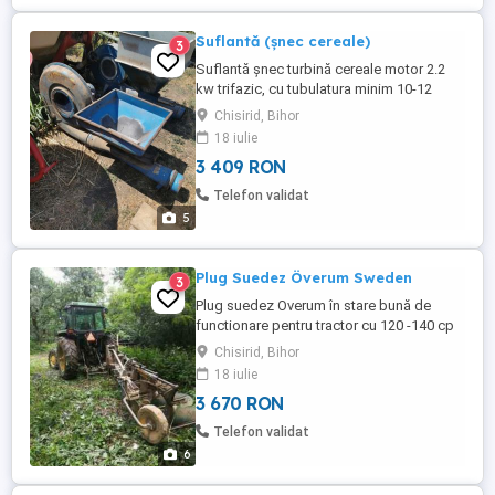
Suflantă (șnec cereale)
3
Suflantă șnec turbină cereale motor 2.2
kw trifazic, cu tubulatura minim 10-12
metri, fi 150 mm și coturi, în stare bună de
Chisirid, Bihor
funcționare, ofer probă. Productivitate
18 iulie
minim 5-6 tone pe oră. Mai am disponibile
3 409 RON
doua.
Telefon validat
5
Plug Suedez Överum Sweden
3
Plug suedez Overum în stare bună de
functionare pentru tractor cu 120 -140 cp
PREȚ 700Euro, negociabil
Chisirid, Bihor
18 iulie
3 670 RON
Telefon validat
6