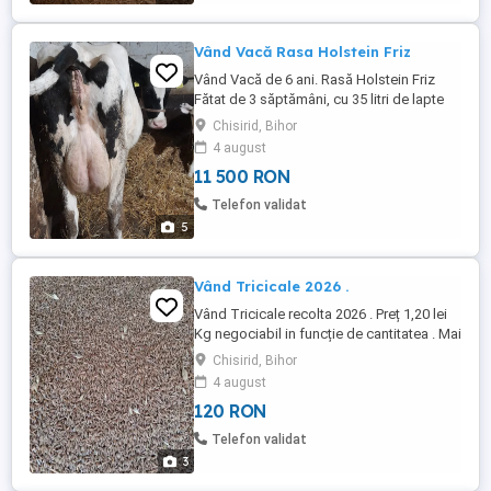
Vând Vacă Rasa Holstein Friz
Vând Vacă de 6 ani. Rasă Holstein Friz
Fătat de 3 săptămâni, cu 35 litri de lapte
pe zi . Sau schimb cu Vacă de Abator. Mai
Chisirid, Bihor
am și alte Vacii . Preț 11500 lei . La nevoie
4 august
asigur transport.
11 500 RON
Telefon validat
5
Vând Tricicale 2026 .
Vând Tricicale recolta 2026 . Preț 1,20 lei
Kg negociabil in funcție de cantitatea . Mai
multe detalii la telefon.
Chisirid, Bihor
4 august
120 RON
Telefon validat
3