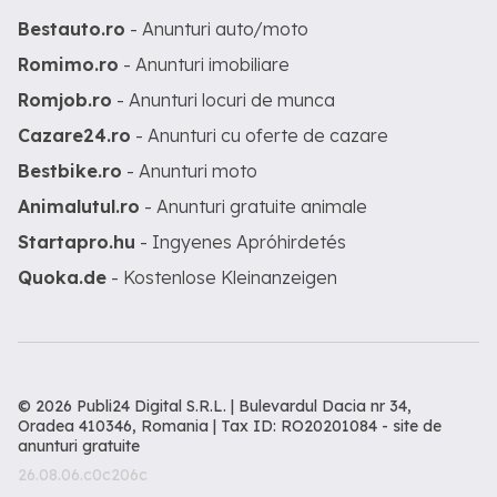
Bestauto.ro
- Anunturi auto/moto
Romimo.ro
- Anunturi imobiliare
Romjob.ro
- Anunturi locuri de munca
Cazare24.ro
- Anunturi cu oferte de cazare
Bestbike.ro
- Anunturi moto
Animalutul.ro
- Anunturi gratuite animale
Startapro.hu
- Ingyenes Apróhirdetés
Quoka.de
- Kostenlose Kleinanzeigen
© 2026 Publi24 Digital S.R.L. | Bulevardul Dacia nr 34,
Oradea 410346, Romania | Tax ID: RO20201084 -
site de
anunturi gratuite
26.08.06.c0c206c