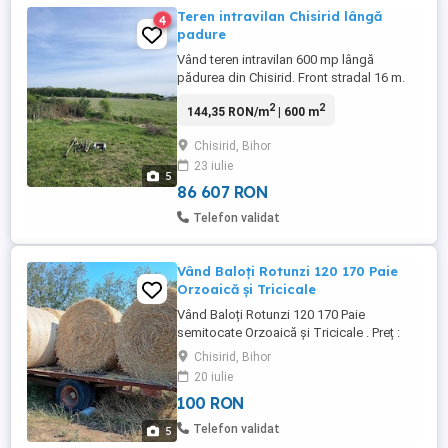
Teren intravilan Chisirid lângă
4
padure
Vând teren intravilan 600 mp lângă
pădurea din Chisirid. Front stradal 16 m.
Terenul are o poziționare excelenta lângă
2
2
144,35 RON/m
| 600 m
pădurea Chisirid având in spate pășune.
Terenul este la 180 m distanță de ultima
Chisirid, Bihor
casă si de curent.Mai sunt câteva case in
23 iulie
construcție in zona din care una locuita
5
permanent. Rețeaua ...
86 607 RON
Telefon validat
Vând Baloți Rotunzi 120 170 Paie
Orzoaică și Tricicale
Vând Baloți Rotunzi 120 170 Paie
semitocate Orzoaică și Tricicale . Preț :
100 lei bucata.
Chisirid, Bihor
20 iulie
100 RON
Telefon validat
5