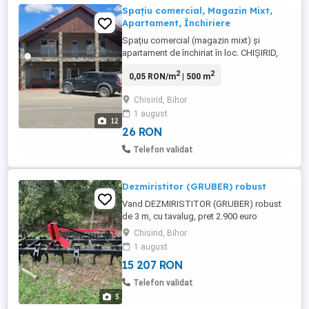
Spațiu comercial, Magazin Mixt,
Apartament, Închiriere
Spațiu comercial (magazin mixt) și
apartament de închiriat în loc. CHIȘIRID,
com. Nojorid, Jud.BIhor (Str. Principală
2
2
0,05 RON/m
| 500 m
nr.15) , compus din : Parter : -Sală de
vânzare (60 mp)+terasă acoperită (45 mp)
Chisirid, Bihor
+ 2 magazii de marfă+toaletă de
1 august
serviciu+garaj+magazie+cămară Etaj : -2
12
camere+baie+bucătărie+living+terasă ...
26 RON
Telefon validat
Dezmiristitor (GRUBER) robust
Vand DEZMIRISTITOR (GRUBER) robust
de 3 m, cu tavalug, pret 2.900 euro
negociabil
Chisirid, Bihor
1 august
15 207 RON
Telefon validat
3