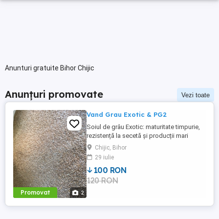
Anunturi gratuite Bihor Chijic
Anunțuri promovate
Vezi toate
Vand Grau Exotic & PG2
Soiul de grâu Exotic: maturitate timpurie,
rezistență la secetă și producții mari
Exotic este un soi de grau cu
Chijic, Bihor
productivitate si excelenta in panificatie.
29 iulie
Acesta prezinta si un continut excellent de
100 RON
proteina (>12).
120 RON
Promovat
2