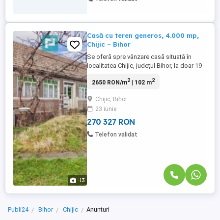
Casă cu teren generos, 4.000 mp,
Chijic – Bihor
Se oferă spre vânzare casă situată în
localitatea Chijic, județul Bihor, la doar 19
km de Oradea, cu acces rapid pe drum
2
2
2650 RON/m
| 102 m
nou, asfaltat. Imobilul are o suprafață
construită de aproximativ 102 mp și este
Chijic, Bihor
compartimentat în 6 camere, dintre care 3
23 iunie
dormitoare, bucătărie, spații auxiliare și
anexe gospodărești. ...
270 327 RON
Telefon validat
13
Publi24
Bihor
Chijic
Anunturi