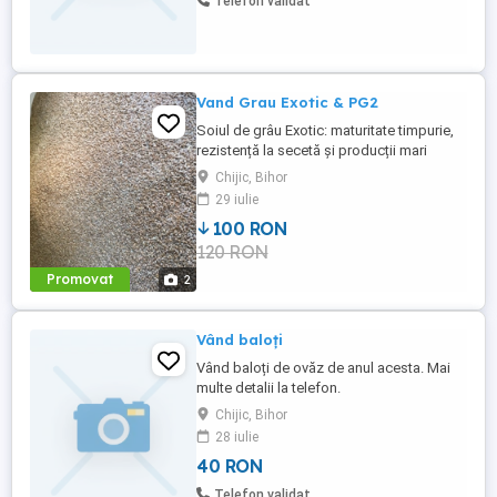
Telefon validat
Vand Grau Exotic & PG2
Soiul de grâu Exotic: maturitate timpurie,
rezistență la secetă și producții mari
Exotic este un soi de grau cu
Chijic, Bihor
productivitate si excelenta in panificatie.
29 iulie
Acesta prezinta si un continut excellent de
100 RON
proteina (>12).
120 RON
Promovat
2
Vând baloți
Vând baloți de ovăz de anul acesta. Mai
multe detalii la telefon.
Chijic, Bihor
28 iulie
40 RON
Telefon validat