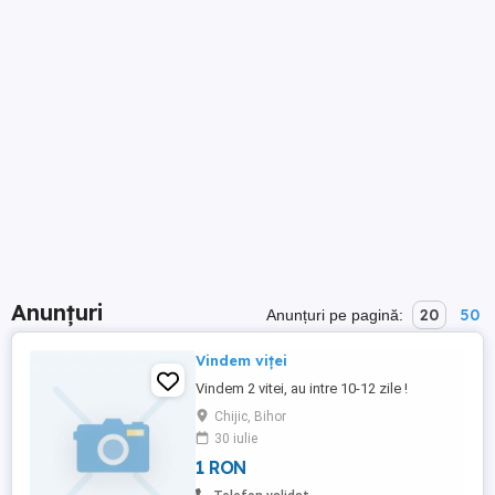
Anunțuri
20
50
Anunțuri pe pagină:
Vindem viței
Vindem 2 vitei, au intre 10-12 zile !
Chijic, Bihor
30 iulie
1 RON