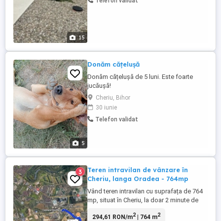
Telefon validat
15
Donăm cățelușă
Donăm cățelușă de 5 luni. Este foarte
jucăușă!
Cheriu, Bihor
30 iunie
Telefon validat
5
Teren intravilan de vânzare în
3
Cheriu, langa Oradea - 764mp
Vând teren intravilan cu suprafața de 764
mp, situat în Cheriu, la doar 2 minute de
Solay și 3 minute de centura Oradea, în
2
2
294,61 RON/m
| 764 m
imediata apropiere a Cartierului Verde.