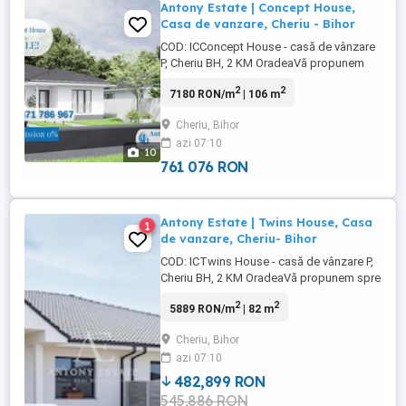
Antony Estate | Concept House,
Casa de vanzare, Cheriu - Bihor
COD: ICConcept House - casă de vânzare
P, Cheriu BH, 2 KM OradeaVă propunem
spre vânzare o casă P, independentă,
2
2
7180 RON/m
| 106 m
aflată la doar 2 KM de Oradea, în
localitatea Cheriu, Bihor.Numele acestei
Cheriu, Bihor
proprietăți este: Concept House.Casa are
azi 07:10
o suprafață ...
10
761 076 RON
Antony Estate | Twins House, Casa
1
de vanzare, Cheriu- Bihor
COD: ICTwins House - casă de vânzare P,
Cheriu BH, 2 KM OradeaVă propunem spre
vânzare o casă P, independentă, aflată la
2
2
5889 RON/m
| 82 m
doar 2 KM de Oradea, în localitatea Cheriu,
Bihor.Numele acestei proprietăți este:
Cheriu, Bihor
Twins House.Casa are o suprafață
azi 07:10
construită ...
482,899 RON
545,886 RON