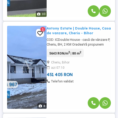
10
Antony Estate | Double House, Casa
1
de vanzare, Cheriu - Bihor
COD: ICDouble House - casă de vânzare P,
Cheriu, BH, 2 KM OradeaVă propunem
spre vânzare casa pe model insiruite,
2
2
5643 RON/m
| 80 m
aflată la doar 2 KM de Oradea, în
localitatea Cheriu, Bihor.Pret la cheie
Cheriu, Bihor
95.000 euro,iar la alb 86.000 euro!Numele
azi 07:10
acestei proprietăți este: Double ...
451 405 RON
Telefon validat
8