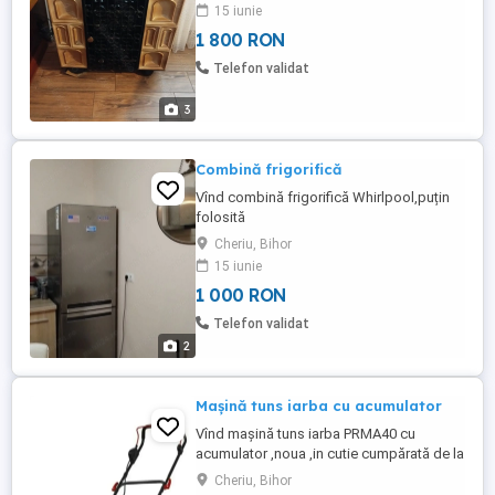
15 iunie
1 800 RON
Telefon validat
3
Combină frigorifică
Vînd combină frigorifică Whirlpool,puțin
folosită
Cheriu, Bihor
15 iunie
1 000 RON
Telefon validat
2
Mașină tuns iarba cu acumulator
Vînd mașină tuns iarba PRMA40 cu
acumulator ,noua ,in cutie cumpărată de la
Lidl in iulie 2025,am bonul mașină este în
Cheriu, Bihor
garanție 3aniFunctioneaza cu 2