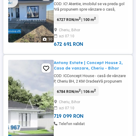
COD: IC! Atentie, imobilul se va preda gol
!Vă propunem spre vânzare o casă,
independentă, aflată în Cheriu,
2
2
6727 RON/m
| 100 m
Bihor.Numele acestei proprietăţi este:
"Anatolia 2 Villa ".Pret semifinisat
Cheriu, Bihor
avansat(la alb) 128.000e, iar la cheie
azi 07:10
140.000e!Casa are o suprafaţă ...
10
672 691 RON
Antony Estate | Concept House 2,
Casa de vanzare, Cheriu - Bihor
COD: ICConcept House - casă de vânzare
P, Cheriu BH, 2 KM OradeaVă propunem
spre vânzare o casă P, independentă,
2
2
6784 RON/m
| 106 m
aflată la doar 2 KM de Oradea, în
localitatea Cheriu, Bihor.Numele acestei
Cheriu, Bihor
proprietăți este: Concept House 2.Casa
azi 07:10
are o suprafață ...
719 099 RON
Telefon validat