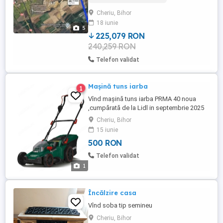
Terenul este îngrădit și dispune de două
Cheriu, Bihor
căi de acces de la drumul principal, pe un
18 iunie
drum pietruit. Caracteristici: Front stradal:
5
34,85 ...
225,079 RON
240,259 RON
Telefon validat
Mașină tuns iarba
1
Vînd mașină tuns iarba PRMA 40 noua
,cumpărată de la Lidl in septembrie 2025
cu bon,are garanție 3ani Mașină este in
Cheriu, Bihor
cutie funcționează cu 2 acumulatori care
15 iunie
nu sunt incluși în preț
500 RON
Telefon validat
1
Încălzire casa
Vînd soba tip semineu
Cheriu, Bihor