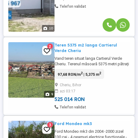
Telefon validat
10
Teren 5375 m2 langa Cartierul
2
Verde Cheriu
Vand teren situat langa Cartierul Verde
Cheriu. Terenul măsoară 5375 metri pătrați
si poate fi parcelat. Acest teren are front
2
2
97,68 RON/m
| 5,375 m
stradal de 22 metri aflând-se intr-o zona
liniștită propice pentru locuințe. Terenul
Cheriu, Bihor
are vedere panoramica a dealului de la
azi 03:17
Băile 1 Mai (craterul vulcanic) și a orașului
9
Oradea. Terenul ...
525 014 RON
Telefon validat
Ford Mondeo mk3
3
Ford Mondeo mk3 din 2004 -2000 zizel
130 cai - 4 geamuri electrice funcționale -