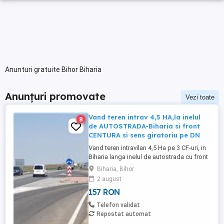
Anunturi gratuite Bihor Biharia
Anunțuri promovate
Vezi toate
Vand teren intrav 4,5 HA,la inelul
8
de AUTOSTRADA-Biharia si front
CENTURA si sens giratoriu pe DN
Vand teren intravilan 4,5 Ha pe 3 CF-uri, in
Biharia langa inelul de autostrada cu front
mare la sosea de 200 ml si de asemenea
Biharia, Bihor
cu front in sensul giratoriu de la noua
2 august
centura a comunei BIHARIA si front lateral
157 RON
la noua centura de circa 317 ml. Terenul
are utilitati curent , gaz , in zona sant
Telefon validat
construite ...
Repostat automat