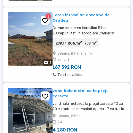
Teren intravilan aproape de
1
Oradea
De vanzare teren intravilan Biharia
700mp,utilitati in apropiere ,cartier in
dezvoltare 32000 euro negociabil
2
2
238,11 RON/m
| 703 m
Biharia, Biharia, Bihor
27 iulie
3
167 392 RON
Telefon validat
vand hala metalica la prețu
corecte
vând hală metalică la prețul corecte 10 cu
20 cu patru la streașină opt cu 17 cu trei la
streașină 12 cu 30 cu patru la streașină
Biharia, Bihor
nouă cu 40 cu patru la streașină facem și
24 iulie
alte mărim doar pe comandă mai multe
4 280 RON
detalii la număr de telefon ne deplasăm