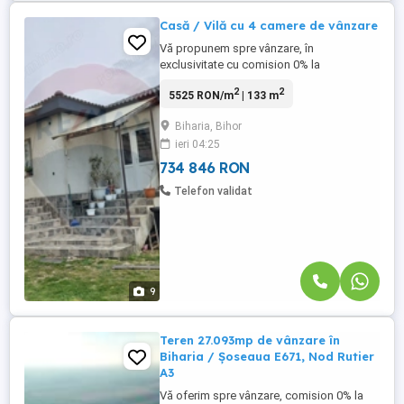
Casă / Vilă cu 4 camere de vânzare
Vă propunem spre vânzare, în
exclusivitate cu comision 0% la
cumpărător o casă spațioasă, luminoasă
2
2
5525 RON/m
| 133 m
în zona metropolitană Oradea, la Biharia,
ideală pentru o familie și cu două
Biharia, Bihor
generații. Proprietatea este compusă din
ieri 04:25
casă, anexe, pivniță, teren de 996mp. Casa
a fost construită în 2004, are o suprafață
734 846 RON
...
Telefon validat
9
Teren 27.093mp de vânzare în
Biharia / Șoseaua E671, Nod Rutier
A3
Vă oferim spre vânzare, comision 0% la