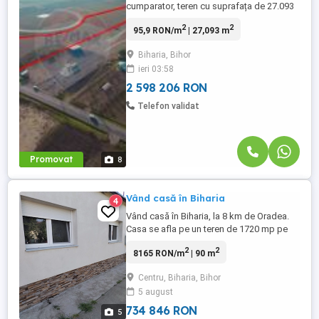
cumparator, teren cu suprafața de 27.093
mp cu deschidere de 70 ml la E671, la noul
2
2
95,9 RON/m
| 27,093 m
nod rutier A3. Amplasarea sa asigură
acces rapid și conectivitate sportită la
Biharia, Bihor
principalele rute de transport naționale și
ieri 03:58
internaționale. Terenul oferă spațiu pentru
diferite tipuri ...
2 598 206 RON
Telefon validat
Promovat
8
Vând casă în Biharia
4
Vând casă în Biharia, la 8 km de Oradea.
Casa se afla pe un teren de 1720 mp pe
strada principala (Cetății) in drum spre
2
2
8165 RON/m
| 90 m
Satu Mare, casa având 90 mp (3 camere,
baie, bucătărie, 2 holuri) + pivniță 12 mp +
Centru, Biharia, Bihor
multiple anexe in curte, este renovata și
5 august
finisata,instalatie electrica noua pe cupru,
contoare ...
734 846 RON
5