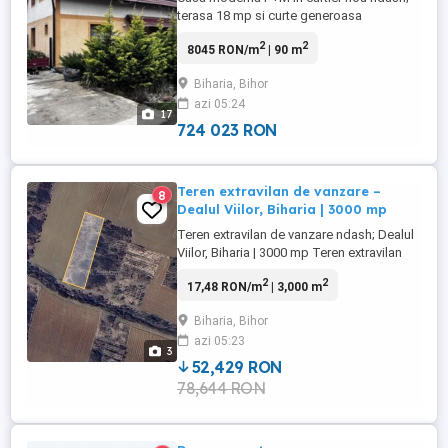
terasa 18 mp si curte generoasa
Descopera confortul unei case primitoare,
2
2
8045 RON/m
| 90 m
situata intr-un cartier nou si linistit, cu
vecini prietenosi si atmosfera de
Biharia, Bihor
comunitate. Casa este dispusa pe parter +
azi 05:24
mansarda si ofera o compartimentare
17
practica si echilibrata. La parter ...
724 023 RON
Teren extravilan de vanzare –
8
Dealul Viilor, Biharia | 3000 mp
Teren extravilan de vanzare ndash; Dealul
Viilor, Biharia | 3000 mp Teren extravilan
situat in Biharia, zona Dealul Viilor, intr-o
2
2
17,48 RON/m
| 3,000 m
zona linistita, cu deschidere la drum
pietruit. Terenul este intre centura Biharia
Biharia, Bihor
si drumul de legatura Biharia-Paleu.
azi 05:23
Suprafata teren: 3000 mp Categorie:
3
Extravilan Acces: ...
52,429 RON
78,644 RON