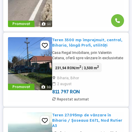
Promovat
11
Teren 3500 mp împrejmuit, central,
Biharia, lângă Profi, utilități
Casa Regal Imobiliare, prin Valentin
Catana, oferă spre vânzare în exclusivitate
un teren generos situat în centrul localității
2
2
231,94 RON/m
| 3,500 m
Biharia, pe strada Szent Peter, într-o zonă
cu acces facil și vizibilitate foarte bună, în
Biharia, Bihor
imediata proximitate a supermarketului
2 august
Profi. Terenul are o suprafață totală de
Promovat
10
3500 ...
811 797 RON
Repostat automat
Teren 27.093mp de vânzare în
Biharia / Șoseaua E671, Nod Rutier
A3