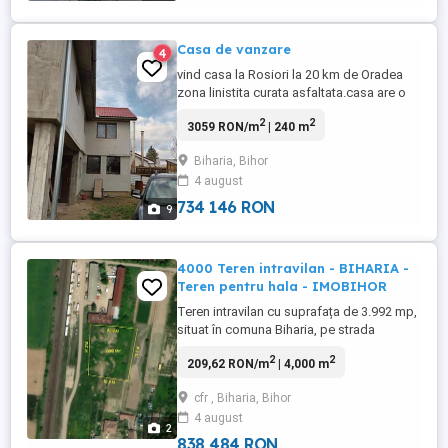
Casa de vanzare
4
vind casa la Rosiori la 20 km de Oradea
zona linistita curata asfaltata.casa are o
suprafata de 240 mp si doua curti. parterul
2
2
3059 RON/m
| 240 m
e compus din bucatarie living si baie iar
separat camera tehnica iar etajul 5
Biharia, Bihor
dormitoare baie si loc pt inca o baie sau
4 august
debara etc.Casa dispune de curent apa
internet tv cablu ...
734 146 RON
9
4000 Teren intravilan - BIHARIA -
Teren pentru hala - IMOBIHOR
Teren intravilan cu suprafața de 3.992 mp,
situat în comuna Biharia, pe strada
Salcâmilor (stradă asfaltată), în imediata
2
2
209,62 RON/m
| 4,000 m
apropiere a gării CFR. Proprietatea
beneficiază de un front stradal de 67 metri
cfr , Biharia, Bihor
liniari și este amplasată într-o zonă cu
4 august
destinație industrială și logistică, oferind
2
condiții excelente ...
838 484 RON