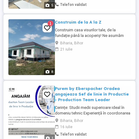
oriunde în țară transportul este gratuit
Telefon validat
5
Construim de la A la Z
1
Construim casa visurilor tale, de la
fundație până la acoperiș! Ne asumăm
construcția completă de case unifamiliale,
Biharia, Bihor
case de vacanță și spații comunitare.
21 iulie
Implicarea ta este necesară doar în etapa
de planificare de restul ne ocupăm noi! Cu
ce te putem ajuta? Fundație și
Structură: Terasamente precise ...
8
Purem by Eberspacher Oradea
angajeaza Sef de linie în Productie
- Production Team Leader
Cerințe: Studii medii superioare ideal în
domeniu tehnic Experiență în coordonarea
unei echipe într-un mediu de producție
Biharia, Bihor
Disponibilitate de lucru în 3 schimburi
16 iulie
Cunoștințe de operare în SAP constituie
Telefon validat
avantaj Cunoștințe tehnice solide
1