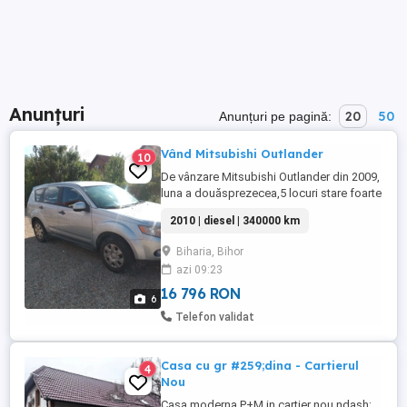
Anunțuri
20
50
Anunțuri pe pagină:
Vând Mitsubishi Outlander
10
De vânzare Mitsubishi Outlander din 2009,
luna a douăsprezecea,5 locuri stare foarte
buna de funcționare.Masina este 4*2, 4*4,
2010 | diesel | 340000 km
la buton, rulează foarte bine.Ofer și un set
de cauciucuri de vara.Inmatriculata,
Biharia, Bihor
rovinieta ,asigurare și ITP valabile.
azi 09:23
16 796 RON
6
Telefon validat
Casa cu gr #259;dina - Cartierul
4
Nou
Casa moderna P+M in cartier nou ndash;