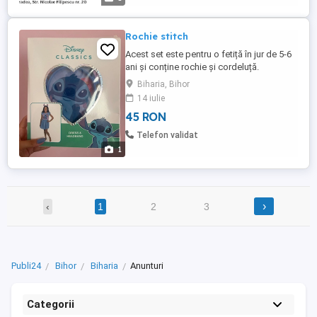
Descrierea postului: Răspunde de
activitatea de producție ...
Rochie stitch
Acest set este pentru o fetiță în jur de 5-6
ani și conține rochie și cordeluță.
Biharia, Bihor
14 iulie
45 RON
Telefon validat
1
›
‹
1
2
3
Publi24
Bihor
Biharia
Anunturi
Categorii