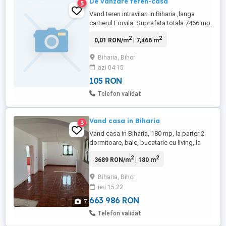
De vanzare teren-casa
5
Vand teren intravilan in Biharia ,langa
cartierul Forvila. Suprafata totala 7466 mp.
Pret: 20 E mp Posibil dezmembrarea a
2
2
0,01 RON/m
| 7,466 m
2500mp cu un front stradal de 18,60 m.
___________________________'____'___ Vand
Biharia, Bihor
intravilan 1800 mp langa drumul de
azi 04:15
ocolire( centura) la Biharia Pret 25 E mp
Utilitati ...
105 RON
Telefon validat
Vand casa in Biharia
3
Vand casa in Biharia, 180 mp, la parter 2
dormitoare, baie, bucatarie cu living, la
etaj 2 dormitoare, terasa, garaj si pivnita.
2
2
3689 RON/m
| 180 m
casa construita in 2008.teren 1000 mp.
toate utilitatile. Situata intr-o zona linistita.
Biharia, Bihor
ieri 15:22
663 986 RON
7
Telefon validat