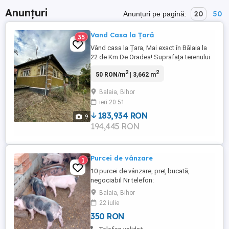
Anunțuri
20
50
Anunțuri pe pagină:
Vand Casa la Țară
35
Vând casa la Țara, Mai exact în Bălaia la
22 de Km De Oradea! Suprafața terenului
este de 3662mp Pentru mai multe detali
2
2
50 RON/m
| 3,662 m
sunați la zero zero trei patru șase patru
doi, doi, doi, patru opt unu șapte
Balaia, Bihor
ieri 20:51
183,934 RON
9
194,445 RON
Purcei de vânzare
1
10 purcei de vânzare, preț bucată,
negociabil Nr telefon:
Balaia, Bihor
22 iulie
350 RON