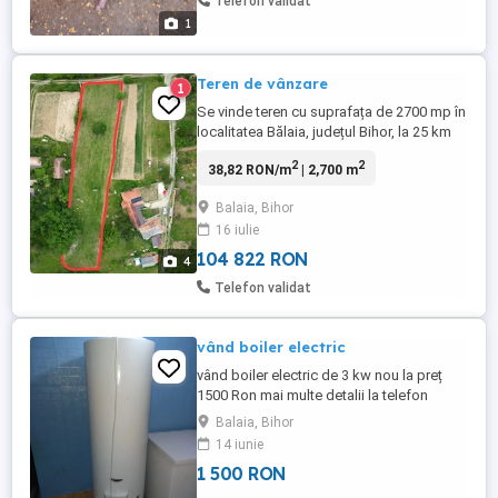
Telefon validat
1
Teren de vânzare
1
Se vinde teren cu suprafața de 2700 mp în
localitatea Bălaia, județul Bihor, la 25 km
de Oradea. Preț 20.000 euro, negociabil.
2
2
38,82 RON/m
| 2,700 m
Pentru detalii, sunați la numărul .
Balaia, Bihor
16 iulie
104 822 RON
4
Telefon validat
vând boiler electric
vând boiler electric de 3 kw nou la preț
1500 Ron mai multe detalii la telefon
Balaia, Bihor
14 iunie
1 500 RON