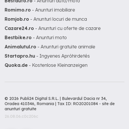
Bestauto.ro
- Anunturi auto/moto
Romimo.ro
- Anunturi imobiliare
Romjob.ro
- Anunturi locuri de munca
Cazare24.ro
- Anunturi cu oferte de cazare
Bestbike.ro
- Anunturi moto
Animalutul.ro
- Anunturi gratuite animale
Startapro.hu
- Ingyenes Apróhirdetés
Quoka.de
- Kostenlose Kleinanzeigen
© 2026 Publi24 Digital S.R.L. | Bulevardul Dacia nr 34,
Oradea 410346, Romania | Tax ID: RO20201084 -
site de
anunturi gratuite
26.08.06.c0c206c