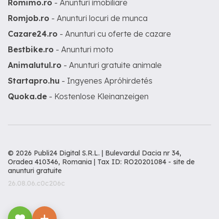
Romimo.ro
- Anunturi imobiliare
Romjob.ro
- Anunturi locuri de munca
Cazare24.ro
- Anunturi cu oferte de cazare
Bestbike.ro
- Anunturi moto
Animalutul.ro
- Anunturi gratuite animale
Startapro.hu
- Ingyenes Apróhirdetés
Quoka.de
- Kostenlose Kleinanzeigen
© 2026 Publi24 Digital S.R.L. | Bulevardul Dacia nr 34,
Oradea 410346, Romania | Tax ID: RO20201084 -
site de
anunturi gratuite
26.08.06.c0c206c