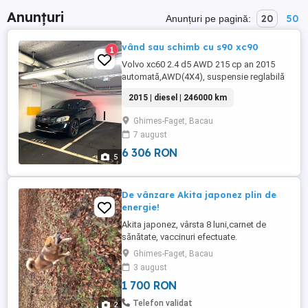
Anunțuri
20
50
Anunțuri pe pagină:
vând sau schimb cu s90 xc90
1
Volvo xc60 2.4 d5 AWD 215 cp an 2015
automată,AWD(4X4), suspensie reglabilă
pe 3 moduri, Webasto,cârlig,încălzire
2015 | diesel | 246000 km
parbriz,oglinzi electrice încălzite și pliabile
electric, cu sistem anti orbire,navigație,
Ghimes-Faget, Bacau
sistem audio Harman Kardon, interior
7 august
piele în două culori, scaune încălzite
reglabile electric, ...
6 306 RON
5
De vânzare Akita japonez plin de
energie!
Akita japonez, vârsta 8 luni,carnet de
sănătate, vaccinuri efectuate.
Ghimes-Faget, Bacau
3 august
1 700 RON
Telefon validat
2