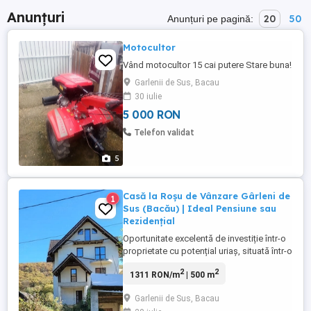
Anunțuri
20
50
Anunțuri pe pagină:
Motocultor
Vând motocultor 15 cai putere Stare buna!
Garlenii de Sus, Bacau
30 iulie
5 000 RON
Telefon validat
5
Casă la Roșu de Vânzare Gârleni de
1
Sus (Bacău) | Ideal Pensiune sau
Rezidențial
Oportunitate excelentă de investiție într-o
proprietate cu potențial uriaș, situată într-o
zonă naturală superbă și liniștită, la doar
2
2
1311 RON/m
| 500 m
20 de minute de centrul municipiului
Bacău. Caracteristici Teren: - Suprafață:
Garlenii de Sus, Bacau
Teren intravilan de 2.290 mp. - Deschidere: