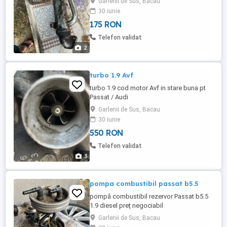
Garlenii de Sus, Bacau
30 iunie
175 RON
Telefon validat
2
turbo 1.9 Avf
turbo 1.9 cod motor Avf in stare buna pt
Passat / Audi
Garlenii de Sus, Bacau
30 iunie
550 RON
Telefon validat
3
pompa combustibil passat b5.5
pompă combustibil rezervor Passat b5.5
1.9 diesel preț negociabil
Garlenii de Sus, Bacau