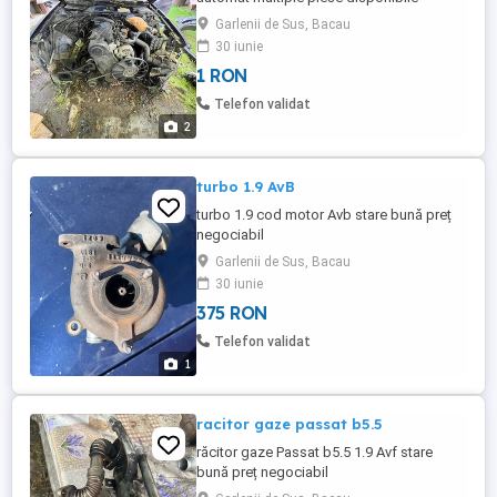
Garlenii de Sus, Bacau
30 iunie
1 RON
Telefon validat
2
turbo 1.9 AvB
turbo 1.9 cod motor Avb stare bună preț
negociabil
Garlenii de Sus, Bacau
30 iunie
375 RON
Telefon validat
1
racitor gaze passat b5.5
răcitor gaze Passat b5.5 1.9 Avf stare
bună preț negociabil