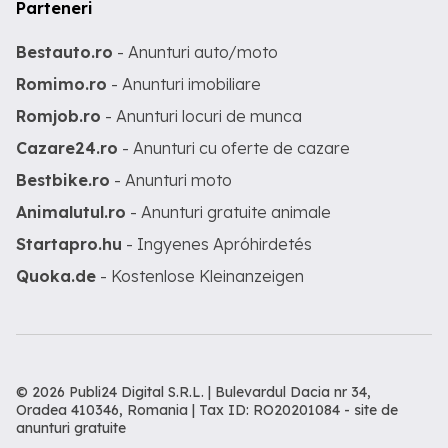
Parteneri
Bestauto.ro
- Anunturi auto/moto
Romimo.ro
- Anunturi imobiliare
Romjob.ro
- Anunturi locuri de munca
Cazare24.ro
- Anunturi cu oferte de cazare
Bestbike.ro
- Anunturi moto
Animalutul.ro
- Anunturi gratuite animale
Startapro.hu
- Ingyenes Apróhirdetés
Quoka.de
- Kostenlose Kleinanzeigen
© 2026 Publi24 Digital S.R.L. | Bulevardul Dacia nr 34,
Oradea 410346, Romania | Tax ID: RO20201084 -
site de
anunturi gratuite