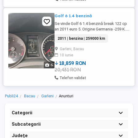
Golf 6 1.4 benzină
Se vinde Golf 6 1.4 benzină break 122 cp
an 2011 euro 5. Origine Germania -259 K.....
Venită pe roți recent multe opțiuni (
2011 | benzina | 259000 km
senzori față spate lumini automate .
Mașina parchează singură, trapă
Garleni, Bacau
panoramică, scaune încălzite, Bluetooth,
10 iunie
distribuție lanț și turbo schimbate anul
trecut, textil+ alcantara ...
18,859 RON
5
20,431 RON
Telefon validat
Publi24
Bacau
Garleni
Anunturi
Categorii
Subcategorii
Județe