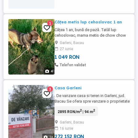
Cățea metis lup cehoslovac 1 an
1
Cățea 1 an, bună de pază. Tatăl lup
cehoslovac, mama metis de chow chow
akita .Dețin ambii părinți.
Garleni, Bacau
27 iunie
1 049 RON
Telefon validat
4
Casa Garleni
3
. De vanzare casa si teren in Garleni, jud.
Bacau Se ofera spre vanzare o proprietate
situata in intravilanul localitatii Garleni, la
2
2
2895 RON/m
| 94 m
doar 15 km de municipiul Bacau. Casa
construita din chirpici, compusa din 3
Garleni, Bacau
camere, bucatarie si baie, cu incalzire pe
16 iunie
sobe de teracota. Teren generos de 3.886
...
272 152 RON
16