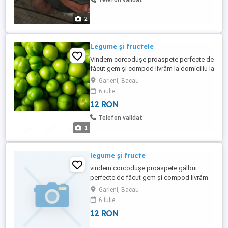
Telefon validat
2
Legume și fructele
Vindem corcodușe proaspete perfecte de
făcut gem și compod livrăm la domiciliu la
cantități mai mari 12 lei kg
Garleni, Bacau
6 iulie
12 RON
Telefon validat
1
legume și fructe
vindem corcodușe proaspete gălbui
perfecte de făcut gem și compod livrăm
la domiciliu la cantități mari 12 lei kg
Garleni, Bacau
6 iulie
12 RON