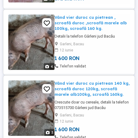
Vând vier duroc cu pietrean ,
scroafă duroc ,scroafă marele alb
100kg, scroafă 160 kg.
Detalii la telefon Gârleni jud Bacău
Garleni, Bacau
12 iunie
1 600 RON
Telefon validat
4
Vând vier duroc cu pietrean 140 kg,
scroafă duroc 120kg, scroafă
marele alb100kg, scroafă 160kg.
Crescute doar cu cereale, detalii la telefon
073515700 Gârleni jud Bacău
Garleni, Bacau
12 iunie
1 600 RON
3
Telefon validat