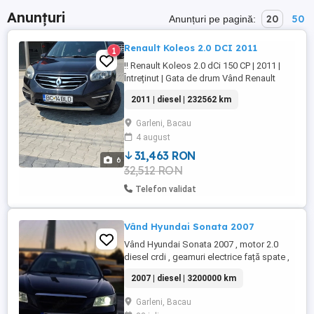
Anunțuri
20
50
Anunțuri pe pagină:
Renault Koleos 2.0 DCI 2011
1
!! Renault Koleos 2.0 dCi 150 CP | 2011 |
Întreținut | Gata de drum Vând Renault
Koleos, an fabricație 2011, motorizare 2.0
2011 | diesel | 232562 km
dCi diesel, o mașină spațioasă,
confortabilă și fiabilă, ideală atât pentru
Garleni, Bacau
oraș, cât și pentru drumuri lungi. Mașina
4 august
este în stare bună de funcționare,
întreținută , cu toate ...
31,463 RON
6
32,512 RON
Telefon validat
Vând Hyundai Sonata 2007
Vând Hyundai Sonata 2007 , motor 2.0
diesel crdi , geamuri electrice față spate ,
navigație car play , scaune electrice cu
2007 | diesel | 3200000 km
încălzire , interior crem , jante pe 17 , preț
2500 euro negociabil
Garleni, Bacau