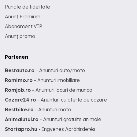
Puncte de fidelitate
Anunț Premium
Abonament VIP
Anunț promo
Parteneri
Bestauto.ro
- Anunturi auto/moto
Romimo.ro
- Anunturi imobiliare
Romjob.ro
- Anunturi locuri de munca
Cazare24.ro
- Anunturi cu oferte de cazare
Bestbike.ro
- Anunturi moto
Animalutul.ro
- Anunturi gratuite animale
Startapro.hu
- Ingyenes Apróhirdetés