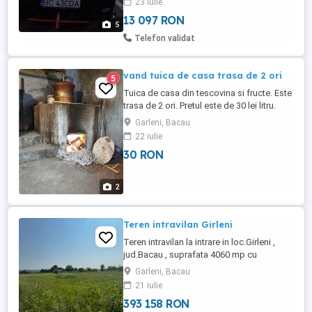
23 iulie
13 097 RON
5
Telefon validat
vand tuica de casa trasa de 2 ori
5
Tuica de casa din tescovina si fructe. Este
trasa de 2 ori. Pretul este de 30 lei litru.
Garleni, Bacau
22 iulie
30 RON
2
Teren intravilan Girleni
Teren intravilan la intrare in loc.Girleni ,
jud.Bacau , suprafata 4060 mp cu
deschidere de 26 m si lungime de 150 m.
Garleni, Bacau
21 iulie
393 158 RON