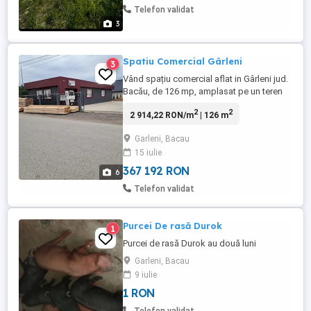
Telefon validat
3
Spatiu Comercial Gârleni
3
Vând spațiu comercial aflat in Gârleni jud.
Bacău, de 126 mp, amplasat pe un teren
de 535 mp. Spațiul se află într-o zonă
2
2
2 914,22 RON/m
| 126 m
centrală cu vad bun. Preț 70.000 Mai multe
detalii la tel.
Garleni, Bacau
15 iulie
367 192 RON
6
Telefon validat
Purcei De rasă Durok
1
Purcei de rasă Durok au două luni
Garleni, Bacau
9 iulie
1 RON