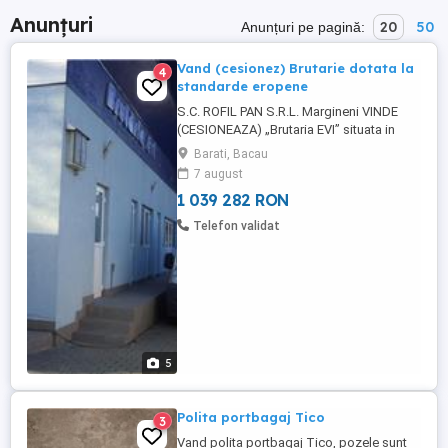
Anunțuri
20
50
Anunțuri pe pagină:
Vand (cesionez) Brutarie dotata la
4
standarde eropene
S.C. ROFIL PAN S.R.L. Margineni VINDE
(CESIONEAZA) „Brutaria EVI” situata in
comuna Margineni, sat Barati, str. Prunului
Barati, Bacau
nr. 1, judetul Bacau. Brutaria este complet
7 august
dotata si utilata la standarde europene si
1 039 282 RON
se compune din: - teren - cladire brutarie -
utilaje de productie: - Cuptor multivatra cu
Telefon validat
...
5
Polita portbagaj Tico
3
Vand polita portbagaj Tico, pozele sunt