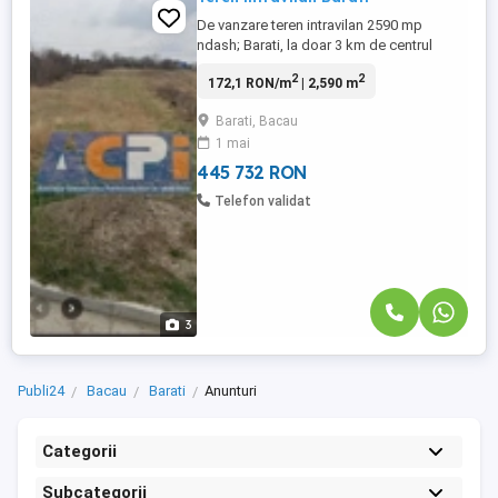
De vanzare teren intravilan 2590 mp
ndash; Barati, la doar 3 km de centrul
orasului Suprafata: 2590 mp Deschidere:
2
2
172,1 RON/m
| 2,590 m
18 ml la drum de acces, asfaltat. Terenul
este amplasat intr-o zona linistita si bine
Barati, Bacau
pozitionata, fiind ideal pentru diverse
1 mai
tipuri de investitii: * constructii rezidentiale
(case ...
445 732 RON
Telefon validat
3
Publi24
Bacau
Barati
Anunturi
Categorii
Subcategorii