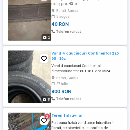
reale, pret 40 lei
Barati, Bacau
5 august
40 RON
Telefon validat
2
Vand 4 cauciucuri Continental 225
60 r16c
Vand 4 cauciucuri Continental
dimensoune 225 60 r 16 C dot 0524
Barati, Bacau
27 iulie
800 RON
Telefon validat
5
Teren Intravilan
2
Persoana fizică vand teren Intravilan in
Barati, str.bisericii,cu suprafata de