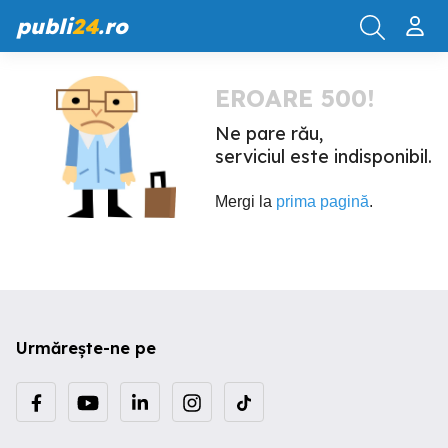
publi
24
.ro
EROARE 500!
Ne pare rău,
serviciul este indisponibil.
Mergi la
prima pagină
.
Urmărește-ne pe