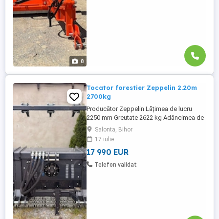
8
Tocator forestier Zeppelin 2.20m
2700kg
Producător Zeppelin Lățimea de lucru
2250 mm Greutate 2622 kg Adâncimea de
lucru 30-70 mm CAT III RPM 540 1000 rpm
Salonta, Bihor
Număr de curele 5+5 pcs Număr de
17 iulie
ciocane 51 pcs Greutatea piesă de
17 990 EUR
schimb 1600 gr Diametrul rotorului axului
273 mm Diametrul rotorului axului
Telefon validat
împreună cu ciocane 512 ...