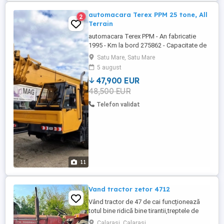
automacara Terex PPM 25 tone, All
2
Terrain
automacara Terex PPM - An fabricatie
1995 - Km la bord 275862 - Capacitate de
ridicare 25 tone - Tractiune 4X4, all terrain -
Satu Mare, Satu Mare
Lungime brat 27.4 m - Cuplul de sarcina
5 august
750 KNM - Contragreutati spate - Anvelope
47,900 EUR
bune Stare buna de functionare Pret
48,500 EUR
47900 euro + tva, factura Acceptam si
unele schim ...
Telefon validat
11
Vand tractor zetor 4712
Vând tractor de 47 de cai funcționează
totul bine ridică bine tirantii,treptele de
priză merg,intră ușor în viteză,motorul
Calarasi, Calarasi