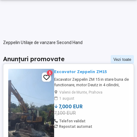
Zeppelin Utilaje de vanzare Second Hand
Anunțuri promovate
Vezi toate
Excavator Zeppelin ZM15
3
Excavator Zeppelin ZM 15 in stare buna de
functionare, motor Deutz in 4 cilindrii,
instalatie de greifer, mai multe detalii
Valenii de Munte, Prahova
telefonic.2 bucati disponibile
1 august
7,000 EUR
7,100 EUR
Telefon validat
Repostat automat