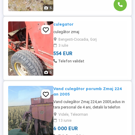
5
culegator
culegător zmaj
Bengesti-Ciocadia, Gorj
3 iulie
554 EUR
Telefon validat
5
Vand culegător porumb Zmaj 224
an 2005
Vand culegător Zmaj 224,an 2005,adus in
tara personal de 4 ani, detalii la telefon
Videle, Teleorman
13 iunie
6 000 EUR