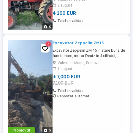
funcționează foarte bine,motivul vânzării
2 august
vreau altul mai mare,mai multe detalii la
4 100 EUR
telefon!!
Telefon validat
5
Excavator Zeppelin ZM15
3
Excavator Zeppelin ZM 15 in stare buna de
functionare, motor Deutz in 4 cilindrii,
instalatie de greifer, mai multe detalii
Valenii de Munte, Prahova
telefonic.2 bucati disponibile
1 august
7,000 EUR
7,100 EUR
Telefon validat
Repostat automat
Promovat
5