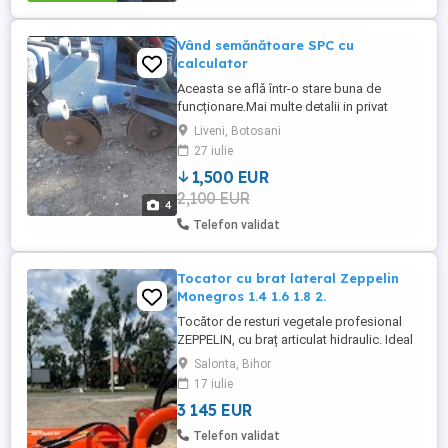
Vând semănătoare SPC cu
calculator
Aceasta se află într-o stare buna de
funcționare.Mai multe detalii in privat
Liveni, Botosani
27 iulie
1,500 EUR
2,100 EUR
4
Telefon validat
Tocator cu brat lateral Zeppelin
Monegros 1.4 1.6 1.8 2.
Tocător de resturi vegetale profesional
ZEPPELIN, cu braț articulat hidraulic. Ideal
pentru tocarea vegetației pe marginea
Salonta, Bihor
drumurilor, șanțurilor și pentru terenuri mai
17 iulie
greu accesibile. -Ciocane tip labe de
3 145 EUR
gâscă -Ușă de evacuare în spate -Grup
robust -Transmisie pe 4-5 curele Lățimi
Telefon validat
disponibile: -1,25m: ...