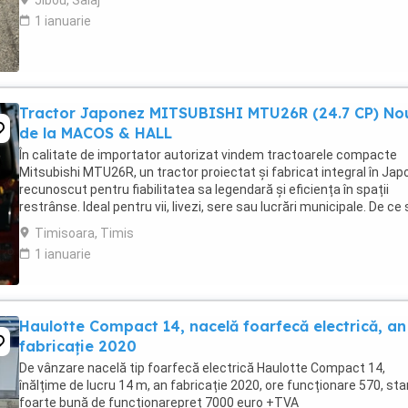
Jibou, Salaj
1 ianuarie
Tractor Japonez MITSUBISHI MTU26R (24.7 CP) No
de la MACOS & HALL
În calitate de importator autorizat vindem tractoarele compacte
Mitsubishi MTU26R, un tractor proiectat și fabricat integral în Japo
recunoscut pentru fiabilitatea sa legendară și eficiența în spații
restrânse. Ideal pentru vii, livezi, sere sau lucrări municipale. De ce
alegi Mitsubishi MTU26R ...
Timisoara, Timis
1 ianuarie
Haulotte Compact 14, nacelă foarfecă electrică, an
fabricație 2020
De vânzare nacelă tip foarfecă electrică Haulotte Compact 14,
înălțime de lucru 14 m, an fabricație 2020, ore funcționare 570, sta
foarte bună de funcționarepreț 7000 euro +TVA