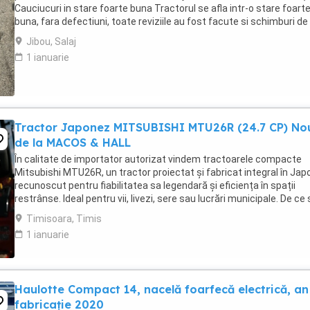
Cauciucuri in stare foarte buna Tractorul se afla intr-o stare foart
buna, fara defectiuni, toate reviziile au fost facute si schimburi de
consumabile, nu necesita ...
Jibou, Salaj
1 ianuarie
Tractor Japonez MITSUBISHI MTU26R (24.7 CP) No
de la MACOS & HALL
În calitate de importator autorizat vindem tractoarele compacte
Mitsubishi MTU26R, un tractor proiectat și fabricat integral în Japo
recunoscut pentru fiabilitatea sa legendară și eficiența în spații
restrânse. Ideal pentru vii, livezi, sere sau lucrări municipale. De ce
alegi Mitsubishi MTU26R ...
Timisoara, Timis
1 ianuarie
Haulotte Compact 14, nacelă foarfecă electrică, an
fabricație 2020