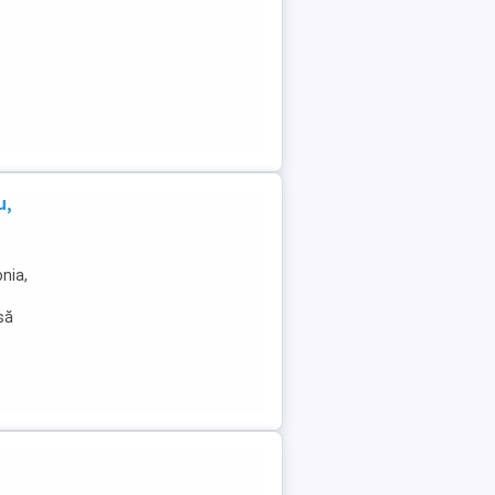
e
u,
nia,
 să