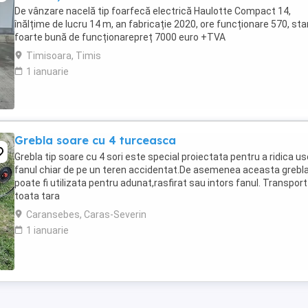
De vânzare nacelă tip foarfecă electrică Haulotte Compact 14,
înălțime de lucru 14 m, an fabricație 2020, ore funcționare 570, sta
foarte bună de funcționarepreț 7000 euro +TVA
Timisoara, Timis
1 ianuarie
Grebla soare cu 4 turceasca
Grebla tip soare cu 4 sori este special proiectata pentru a ridica us
fanul chiar de pe un teren accidentat.De asemenea aceasta grebl
poate fi utilizata pentru adunat,rasfirat sau intors fanul. Transport
toata tara
Caransebes, Caras-Severin
1 ianuarie