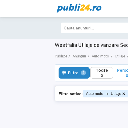
publi
24
.ro
Toate
Perso
Filtre
2
0
0
Westfalia Utilaje de vanzare S
Publi24
Anunțuri
Auto moto
Utilaje
Toate
Pers
Filtre
2
0
→
Filtre active:
Auto moto
Utilaje