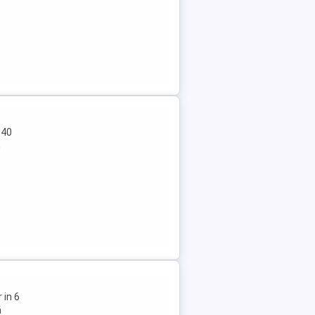
 40
n
 in 6
ă