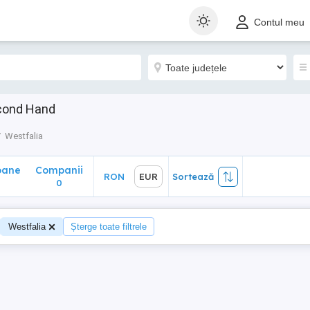
ane
Companii
RON
EUR
Sortează
Contul meu
0
econd Hand
Westfalia
oane
Companii
RON
EUR
Sortează
0
0
Westfalia
Șterge toate filtrele