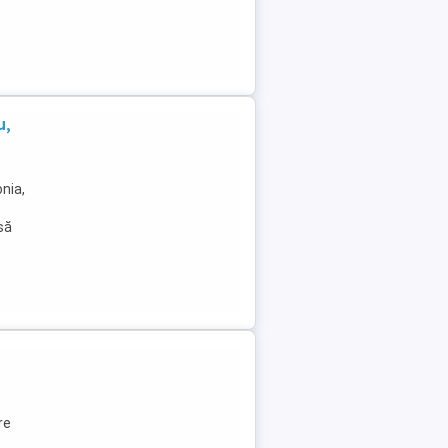
u,
nia,
 să
re