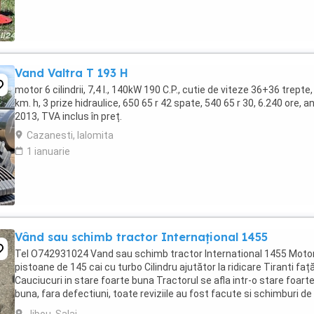
Vand Valtra T 193 H
motor 6 cilindrii, 7,4 l., 140kW 190 C.P., cutie de viteze 36+36 trepte,
km. h, 3 prize hidraulice, 650 65 r 42 spate, 540 65 r 30, 6.240 ore, a
2013, TVA inclus în preț.
Cazanesti, Ialomita
1 ianuarie
Vând sau schimb tractor Internațional 1455
Tel O742931024 Vand sau schimb tractor International 1455 Motor
pistoane de 145 cai cu turbo Cilindru ajutător la ridicare Tiranti faț
Cauciucuri in stare foarte buna Tractorul se afla intr-o stare foart
buna, fara defectiuni, toate reviziile au fost facute si schimburi de
consumabile, nu necesita ...