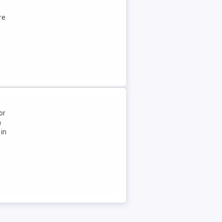
re
or
a
 in