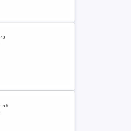
 40
n
 in 6
ă
e