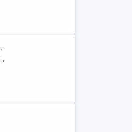
or
a
 in