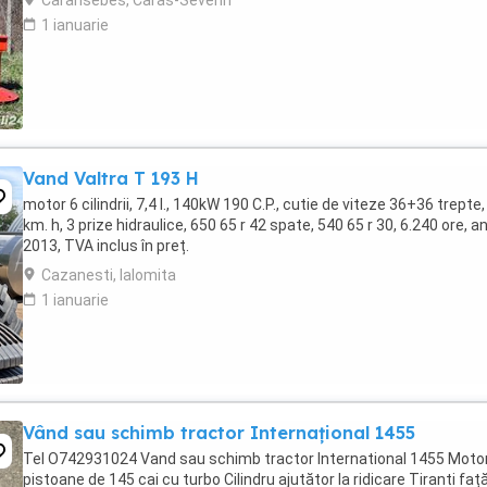
Caransebes, Caras-Severin
1 ianuarie
Vand Valtra T 193 H
motor 6 cilindrii, 7,4 l., 140kW 190 C.P., cutie de viteze 36+36 trepte,
km. h, 3 prize hidraulice, 650 65 r 42 spate, 540 65 r 30, 6.240 ore, a
2013, TVA inclus în preț.
Cazanesti, Ialomita
1 ianuarie
Vând sau schimb tractor Internațional 1455
Tel O742931024 Vand sau schimb tractor International 1455 Motor
pistoane de 145 cai cu turbo Cilindru ajutător la ridicare Tiranti faț