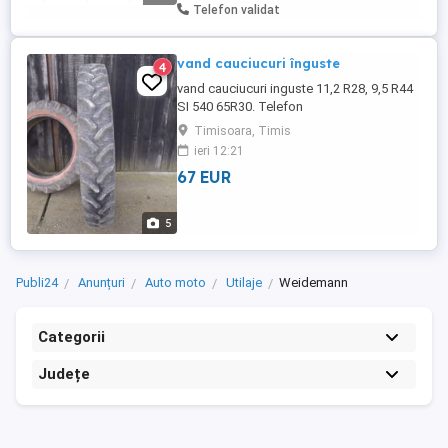
dubla cu posibilitatea de sectionare 5.
Telefon validat
Freza tractata pentru maruntirea ...
vand cauciucuri înguste
4
vand cauciucuri inguste 11,2 R28, 9,5 R44
SI 540 65R30. Telefon
Timisoara, Timis
ieri 12:21
67 EUR
5
Publi24
Anunțuri
Auto moto
Utilaje
Weidemann
Categorii
Județe