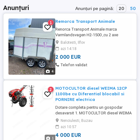
Anunțuri
20
50
Anunțuri pe pagină:
Remorca Transport Animale
1
Renorca Transport Animale marca
Varmlandsvagen H2-1500 ,cu 2 axe
provenienta Suedia -lungime = 4000cm -
Balotesti, Ilfov
latime =2000cm -lungime bena =2870cm -
azi 14:18
inaltime =2160cm -masapropie 610kg -
2 000 EUR
masa maxima autorizata 1500kg Remorca
a fost recent reparata cu podea nou din
Telefon validat
tego 5cm , saboti frana si
4
rulmenti,amortizor ...
MOTOCULTOR diesel WEIMA 12CP
2
1100be cu Diferential blocabil si
PORNIRE electrica
Dotare completa pentru un gospodar
desavarsit 1. MOTOCULTOR diesel WEIMA
12CP 1100be cu Diferential blocabil si
Nenciulesti, Buzau
PORNIRE electrica > 2. Remorca
azi 10:57
motocultor cu greutate incarcatura pana la
4 000 EUR
600Kg 3. Plug DUBLU reversibil 4. Freza
1