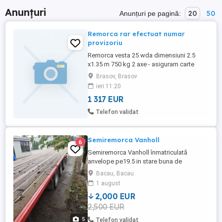
Anunțuri
20
50
Anunțuri pe pagină:
Remorca rar efectuat numar
provizoriu
Remorca vesta 25 wda dimensiuni 2.5
x1.35 m 750 kg 2 axe - asiguram carte
identitate RAR efectuat - asiguram numar
Brasov, Brasov
provizoriu pe loc - Factura garantie
ieri 11:20
1 317 EUR
Telefon validat
Semiremorca Vanholl
6
Semiremorca Vanholl înmatriculată
anvelope pe19.5 in stare buna de
funcționare
Bacau, Bacau
1 august
2,000 EUR
2,500 EUR
5
Telefon validat