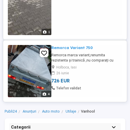
1
Remorca Variant 750
Remorca marca variant,renumita
rezistenta și trainică ,nu comparați cu
remorcile romanesti că nu se compara
Holboca, Iasi
Roata de sprijin,lumini perfect
26 iunie
funcționale,prelata la nivelul
726 EUR
obloanelor,documente în regulă pentru
înmatriculate Detalii la telefon
Telefon validat
4
Publi24
Anunțuri
Auto moto
Utilaje
Vanhool
Categorii