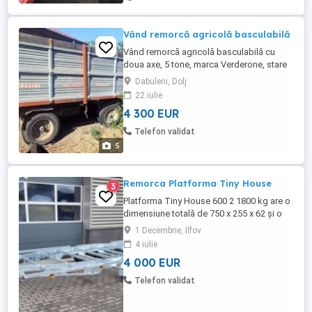
Vând remorcă agricolă basculabilă
Vând remorcă agricolă basculabilă cu
doua axe, 5 tone, marca Verderone, stare
foarte bună de funcționare, prețul este
Dabuleni, Dolj
negociabil. Telefon .
22 iulie
4 300 EUR
Telefon validat
5
Remorca Platforma Tiny House
3
Platforma Tiny House 600 2 1800 kg are o
dimensiune totală de 750 x 255 x 62 și o
suprafață de construcție de 600 x 245 x
1 Decembrie, Ilfov
62. Remorca are o capacitate de încărcare
4 iulie
de 2900 kg și comparativ cu remorcile
4 000 EUR
mari, platforma mai mică TH600 poate
greutate mai mult pe metru pătrat. Acest
Telefon validat
lucru se datorează faptului ...