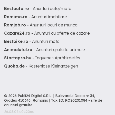
Bestauto.ro
- Anunturi auto/moto
Romimo.ro
- Anunturi imobiliare
Romjob.ro
- Anunturi locuri de munca
Cazare24.ro
- Anunturi cu oferte de cazare
Bestbike.ro
- Anunturi moto
Animalutul.ro
- Anunturi gratuite animale
Startapro.hu
- Ingyenes Apróhirdetés
Quoka.de
- Kostenlose Kleinanzeigen
© 2026 Publi24 Digital S.R.L. | Bulevardul Dacia nr 34,
Oradea 410346, Romania | Tax ID: RO20201084 -
site de
anunturi gratuite
26.08.06.c0c206c