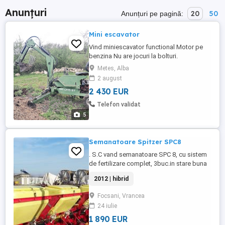
Anunțuri
20
50
Anunțuri pe pagină:
Mini escavator
Vind miniescavator functional Motor pe
benzina Nu are jocuri la bolturi.
Metes, Alba
2 august
2 430 EUR
Telefon validat
5
Semanatoare Spitzer SPC8
. S.C vand semanatoare SPC 8, cu sistem
de fertilizare complet, 3buc.in stare buna
de functionare, la pretul de 1890 EURO
2012 | hibrid
Relatii la telf 0729853481, data fabricatiei:
2012, kilometraj: 1, tip de combustibil:
Focsani, Vrancea
Hibrid
24 iulie
1 890 EUR