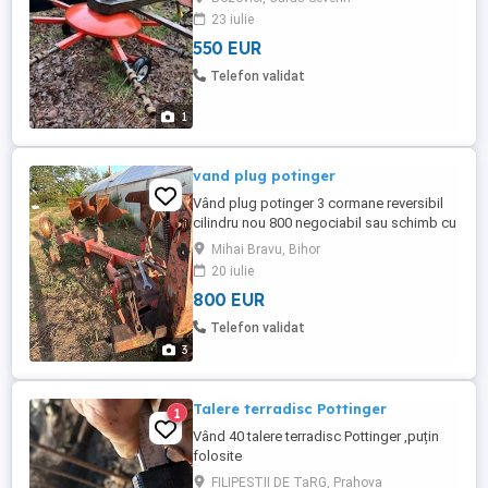
23 iulie
550 EUR
Telefon validat
1
vand plug potinger
Vând plug potinger 3 cormane reversibil
cilindru nou 800 negociabil sau schimb cu
remorca 5 tone sau trailer pentru baloti
Mihai Bravu, Bihor
detalii sau in privat se afla in judetu bihor
20 iulie
localitatea Mihai Bravu
800 EUR
Telefon validat
3
Talere terradisc Pottinger
1
Vând 40 talere terradisc Pottinger ,puțin
folosite
FILIPESTII DE TaRG, Prahova