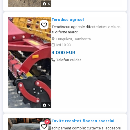
5
Teradisc agricol
Teradiscuri agricole diferite latimi de lucru
si diferite marci:
Strumyk,EuroMasz,Janpol
Lunguletu, Dambovita
ieri 10:03
4 000 EUR
Telefon validat
5
Tavite recoltat floarea soarelui
2
echipament complet cu tavite si accesorii