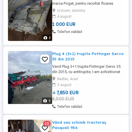
marca Poget, pentru recoltat floarea
soarelui, perfecta stare,recent adus, parc
Urziceni, Ialomita
utilaje agricole Urziceni Ialomita, 1000
4 august
euro
1 000 EUR
Telefon validat
2
Plug 4 (3+1) trupite Pottinger Servo
35 din 2015
Vand Plug 3+1 trupite Pottinger Servo 35
din 2015, cu antitrupite, l-am achizitionat
de nou. Pret 7850 euro.
Nadlac, Arad
3 august
7,850 EUR
8,500 EUR
5
Telefon validat
Vând sau schimb tractoraș
23
Pasquali 956