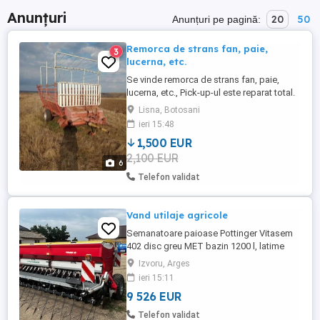
Anunțuri
20
50
Anunțuri pe pagină:
Remorca de strans fan, paie,
3
lucerna, etc.
Se vinde remorca de strans fan, paie,
lucerna, etc., Pick-up-ul este reparat total.
Cauciucurile sunt noi ,lantul cu racleti
Lisna, Botosani
basculeaza usor. Mai multe detalii la,,
ieri 15:48
Zero, sapte, cinci, unu, doi, patru, sase,
1,500 EUR
zero, unu ,sapte.. .
2,100 EUR
6
Telefon validat
Vand utilaje agricole
Semanatoare paioase Pottinger Vitasem
402 disc greu MET bazin 1200 l, latime
12m
Izvoru, Arges
ieri 15:11
9 526 EUR
Telefon validat