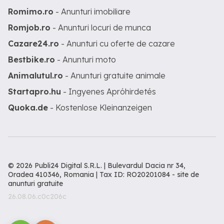
Romimo.ro
- Anunturi imobiliare
Romjob.ro
- Anunturi locuri de munca
Cazare24.ro
- Anunturi cu oferte de cazare
Bestbike.ro
- Anunturi moto
Animalutul.ro
- Anunturi gratuite animale
Startapro.hu
- Ingyenes Apróhirdetés
Quoka.de
- Kostenlose Kleinanzeigen
© 2026 Publi24 Digital S.R.L. | Bulevardul Dacia nr 34,
Oradea 410346, Romania | Tax ID: RO20201084 -
site de
anunturi gratuite
26.08.06.c0c206c