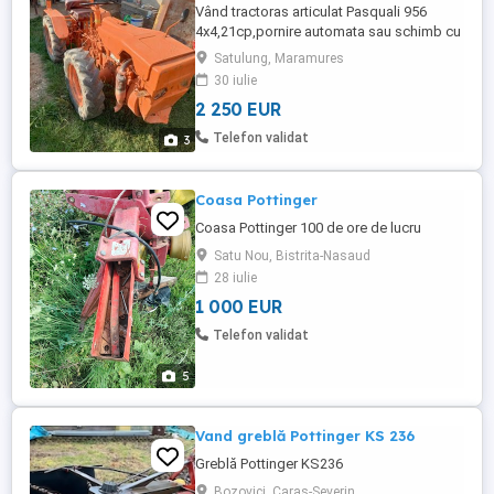
Vând tractoras articulat Pasquali 956
4x4,21cp,pornire automata sau schimb cu
tractor.
Satulung, Maramures
30 iulie
2 250 EUR
Telefon validat
3
Coasa Pottinger
Coasa Pottinger 100 de ore de lucru
Satu Nou, Bistrita-Nasaud
28 iulie
1 000 EUR
Telefon validat
5
Vand greblă Pottinger KS 236
Greblă Pottinger KS236
Bozovici, Caras-Severin