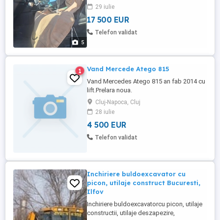
29 iulie
17 500 EUR
Telefon validat
5
Vand Mercede Atego 815
1
Vand Mercedes Atego 815 an fab 2014 cu
lift.Prelara noua.
Cluj-Napoca, Cluj
28 iulie
4 500 EUR
Telefon validat
Inchiriere buldoexcavator cu
picon, utilaje construct Bucuresti,
Ilfov
Inchiriere buldoexcavatorcu picon, utilaje
constructii, utilaje deszapezire,