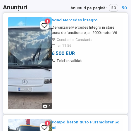
Anunțuri
20
50
Anunțuri pe pagină:
Vand Mercedes integro
1
De vanzare Mercedes Integro in stare
buna de functionare ,an 2000 motor V6
euro 2 , cutie manuala, clima, retarder,
Constanta, Constanta
webasto, functionale .Tapiterie in stare
ieri 11:56
excelenta. 6500 euro, pret fix,TVA la
6 500 EUR
factura . Se poate vedea in orasul
Constanta Tel De vanzare Mercedes
Telefon validat
Integro in stare buna de functionare ...
6
Pompa beton auto Putzmaister 36
1
ml