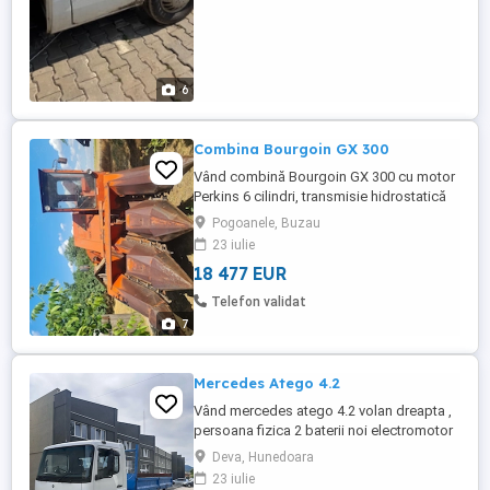
6
Combina Bourgoin GX 300
Vând combină Bourgoin GX 300 cu motor
Perkins 6 cilindri, transmisie hidrostatică
dotată cu tocător, regim de lucru trei
Pogoanele, Buzau
rânduri, cu buncăr de trei tone, în perfectă
23 iulie
stare de funcționare.
18 477 EUR
Telefon validat
7
Mercedes Atego 4.2
Vând mercedes atego 4.2 volan dreapta ,
persoana fizica 2 baterii noi electromotor
nou bară lungă direcție nouă , stop uri noi
Deva, Hunedoara
cauciucuri 9 10 sateliți blocabili , stație ,
23 iulie
trapa ,etc Revizie efectuată! Motoru merge