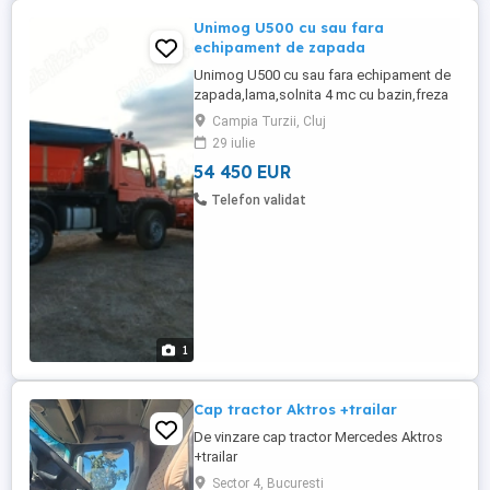
Unimog U500 cu sau fara
echipament de zapada
Unimog U500 cu sau fara echipament de
zapada,lama,solnita 4 mc cu bazin,freza
zapada,matura,cositoare IMPECABIL
Campia Turzii, Cluj
29 iulie
54 450 EUR
Telefon validat
1
Cap tractor Aktros +trailar
De vinzare cap tractor Mercedes Aktros
+trailar
Sector 4, Bucuresti