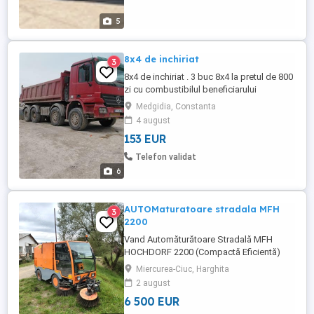
5
8x4 de inchiriat
3
8x4 de inchiriat . 3 buc 8x4 la pretul de 800
zi cu combustibilul beneficiarului
Medgidia, Constanta
4 august
153 EUR
Telefon validat
6
AUTOMaturatoare stradala MFH
3
2200
Vand Automăturătoare Stradală MFH
HOCHDORF 2200 (Compactă Eficientă)
Model: MFH Hochdorf 2200 (Tehnologie
Miercurea-Ciuc, Harghita
elvețiană de top, similară Bucher)
2 august
Capacitate container: 2 mc (2.200 litri)
6 500 EUR
ideală pentru spații înguste, alei, parcări și