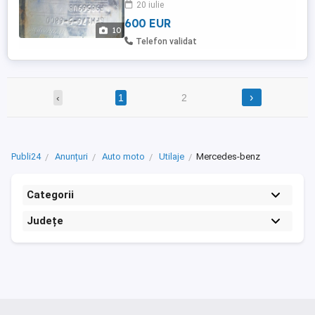
20 iulie
600 EUR
10
Telefon validat
›
‹
1
2
Publi24
Anunțuri
Auto moto
Utilaje
Mercedes-benz
Categorii
Județe