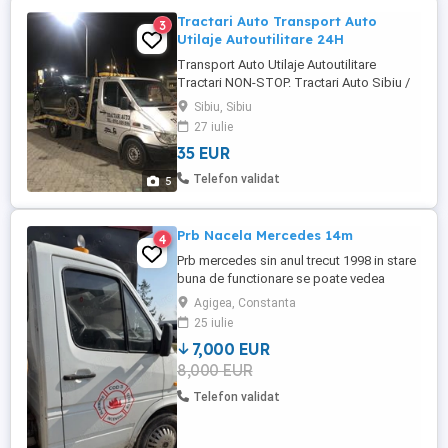
Tractari Auto Transport Auto
3
Utilaje Autoutilitare 24H
Transport Auto Utilaje Autoutilitare
Tractari NON-STOP. Tractari Auto Sibiu /
Asistenta Rutiera Sibiu Disponibili:24/24 la
Sibiu, Sibiu
tel :
27 iulie
35 EUR
Telefon validat
5
Prb Nacela Mercedes 14m
4
Prb mercedes sin anul trecut 1998 in stare
buna de functionare se poate vedea
oricand
Agigea, Constanta
25 iulie
7,000 EUR
8,000 EUR
Telefon validat