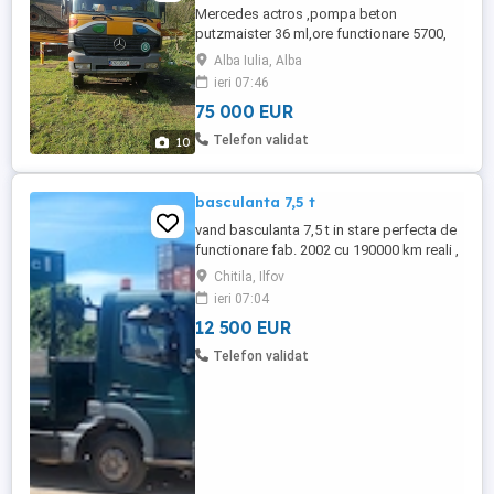
Mercedes actros ,pompa beton
putzmaister 36 ml,ore functionare 5700,
km 418000 ,an fabricatie 2002 , capacitate
Alba Iulia, Alba
de pompare 160 mc ora. Pret 75000 euro
ieri 07:46
75 000 EUR
Telefon validat
10
basculanta 7,5 t
vand basculanta 7,5 t in stare perfecta de
functionare fab. 2002 cu 190000 km reali ,
anvelope spate noi , acumulatori noi , pret
Chitila, Ilfov
12500 euro
ieri 07:04
12 500 EUR
Telefon validat