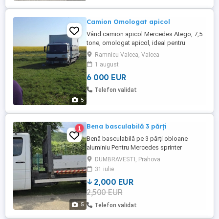
Camion Omologat apicol
Vând camion apicol Mercedes Atego, 7,5
tone, omologat apicol, ideal pentru
pastoral și transport stupi, într-o stare
Ramnicu Valcea, Valcea
bună de funcționare. Detalii camion:
1 august
Marcă model: Mercedes Atego An
6 000 EUR
fabricație: 2005 Masă maximă: 7,5 tone
Omologare apicol Locație: Râmnicu
Telefon validat
Vâlcea Dotări și avantaje: Baterii ...
5
Bena basculabilă 3 părți
1
Benă basculabilă pe 3 părți obloane
aluminiu Pentru Mercedes sprinter
Lungime 3300 mm Lățime 2000 mm
DUMBRAVESTI, Prahova
înalțime 400 mm pompă cilindru noi bena
31 iulie
are spațiu pentru macara sau ladă scule
2,000 EUR
2,500 EUR
5
Telefon validat