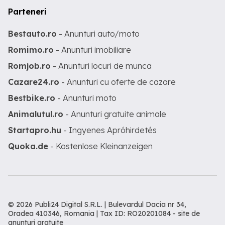
Parteneri
Bestauto.ro
- Anunturi auto/moto
Romimo.ro
- Anunturi imobiliare
Romjob.ro
- Anunturi locuri de munca
Cazare24.ro
- Anunturi cu oferte de cazare
Bestbike.ro
- Anunturi moto
Animalutul.ro
- Anunturi gratuite animale
Startapro.hu
- Ingyenes Apróhirdetés
Quoka.de
- Kostenlose Kleinanzeigen
© 2026 Publi24 Digital S.R.L. | Bulevardul Dacia nr 34,
Oradea 410346, Romania | Tax ID: RO20201084 -
site de
anunturi gratuite