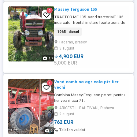
Massey ferguson 135
9
TRACTOR MF 135. Vand tractor MF 135
incarcator frontal in stare foarte buna de
functionare
1965 | diesel
Fagaras, Brasov
3 august
4,900 EUR
10
5,000 EUR
Vand combina agricola ptr fier
1
vechi
Combina Masey Ferguson pe roti pentru
fier vechi, cca 7 t .
ARICESTII - RAHTIVANI, Prahova
2 august
762 EUR
Telefon validat
1