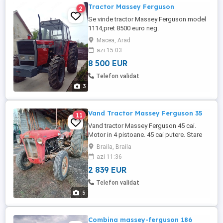
Tractor Massey Ferguson
2
Se vinde tractor Massey Ferguson model
1114,pret 8500 euro neg.
Macea, Arad
azi 15:03
8 500 EUR
Telefon validat
3
Vand Tractor Massey Ferguson 35
11
Vand tractor Massey Ferguson 45 cai.
Motor in 4 pistoane. 45 cai putere. Stare
foarte buna de functionare. Import recent.
Braila, Braila
Pret 14900 lei.NU ARE CARTE NICI
azi 11:36
TALON!!!! TEL O774934629
2 839 EUR
Telefon validat
5
Combina massey-ferguson 186