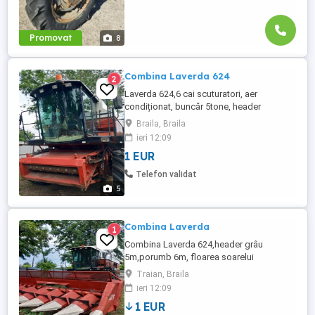
Promovat
8
Combina Laverda 624
2
Laverda 624,6 cai scuturatori, aer
condiționat, buncăr 5tone, header
porumb, floarea-soarelui, grau. Stare bună
Braila, Braila
de funcționare.
ieri 12:09
1 EUR
Telefon validat
5
Combina Laverda
1
Combina Laverda 624,header grâu
5m,porumb 6m, floarea soarelui
6m,bunker 5tone,ore lucru 2600 ore,6 cai
Traian, Braila
Stare foarte buna de funcționare.
ieri 12:09
1 EUR