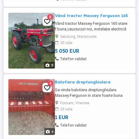
Vând tractor Massey Ferguson 165
8
Vând tractor Massey Ferguson 165 stare
f.buna,cauciucuri noi, instalație electrică
nouă,60cp, motor Pornire și funcționare
Satulung, Maramures
ireproșabilă.Motor în 4. Schimb cu utilaje.
30 iulie
5 050 EUR
Telefon validat
8
Balotiera dreptunghiulara
4
Se vinde balotiera dreptunghiulara
Massey Ferguson in stare foarte buna
adusă recent in țara din Italia La cerere se
Focsani, Vrancea
oferă proba. Mai multe detalii sunați la Nr
29 iulie
afișat Se afla in vulturu Vrancea
1 EUR
Telefon validat
6