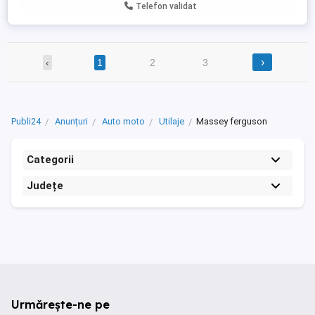
,fabricație 1999.
Telefon validat
›
‹
1
2
3
Publi24
Anunțuri
Auto moto
Utilaje
Massey ferguson
Categorii
Județe
Urmărește-ne pe