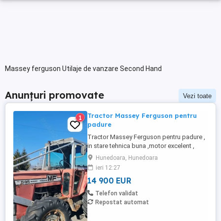
Massey ferguson Utilaje de vanzare Second Hand
Anunțuri promovate
Vezi toate
Tractor Massey Ferguson pentru
1
padure
Tractor Massey Ferguson pentru padure ,
in stare tehnica buna ,motor excelent ,
dotari cu sapa si troliu cu doi tamburi si
Hunedoara, Hunedoara
doua cabluri ,cu statie cu telecomanda
ieri 12:27
asa cum se vede in poze, adus din
14 900 EUR
Germania ,mai multe detalii la telefon .
Telefon validat
Repostat automat