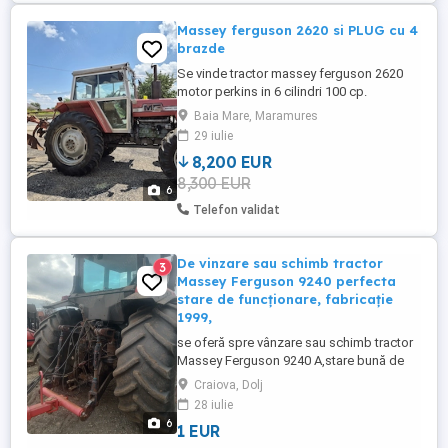
Massey ferguson 2620 si PLUG cu 4
brazde
Se vinde tractor massey ferguson 2620
motor perkins in 6 cilindri 100 cp.
Anvelope foarte bune fata spate ,
Baia Mare, Maramures
schimbat uleiurile motor hidraulic, pompa
29 iulie
hidraulica ,electromotor , alternator
8,200 EUR
,baterie noi. Pret pachet cu plug cu 4
8,300 EUR
brazde kwerneland!
6
Telefon validat
De vinzare sau schimb tractor
3
Massey Ferguson 9240 perfecta
stare de funcționare, fabricație
1999,
se oferă spre vânzare sau schimb tractor
Massey Ferguson 9240 A,stare bună de
funcționare, cauciucuri in stare buna, 6800
Craiova, Dolj
ore de funcționare,nu consuma ulei,nu
28 iulie
gazează, motor Cummins,6
6
1 EUR
cilindri,240c.p.,cv18 6, reductor de putere