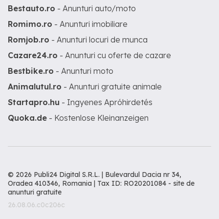
Bestauto.ro
- Anunturi auto/moto
Romimo.ro
- Anunturi imobiliare
Romjob.ro
- Anunturi locuri de munca
Cazare24.ro
- Anunturi cu oferte de cazare
Bestbike.ro
- Anunturi moto
Animalutul.ro
- Anunturi gratuite animale
Startapro.hu
- Ingyenes Apróhirdetés
Quoka.de
- Kostenlose Kleinanzeigen
© 2026 Publi24 Digital S.R.L. | Bulevardul Dacia nr 34,
Oradea 410346, Romania | Tax ID: RO20201084 -
site de
anunturi gratuite
26.08.06.c0c206c