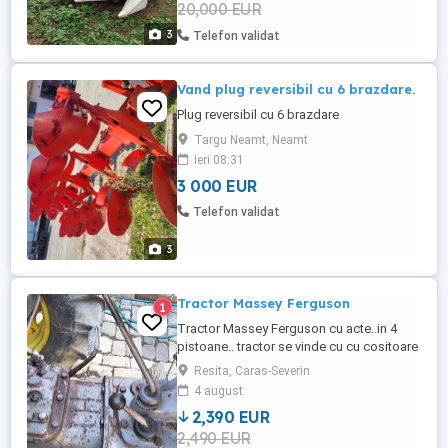
20,000 EUR
3
Telefon validat
Vand plug reversibil cu 6 brazdare.
Plug reversibil cu 6 brazdare
Targu Neamt, Neamt
ieri 08:31
3 000 EUR
Telefon validat
3
Tractor Massey Ferguson
1
Tractor Massey Ferguson cu acte..in 4
pistoane.. tractor se vinde cu cu cositoare
cu 2 lame de 1.6 metri și cu cupa in
Resita, Caras-Severin
tiranții..preț 2390 e doar cash
4 august
2,390 EUR
2,490 EUR