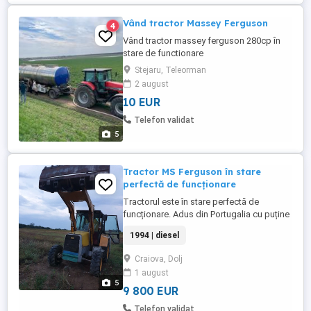
Vând tractor Massey Ferguson
4
Vând tractor massey ferguson 280cp în
stare de functionare
Stejaru, Teleorman
2 august
10 EUR
Telefon validat
5
Tractor MS Ferguson în stare
perfectă de funcționare
Tractorul este în stare perfectă de
funcționare. Adus din Portugalia cu puține
ore de lucru
1994 | diesel
Craiova, Dolj
1 august
5
9 800 EUR
Telefon validat