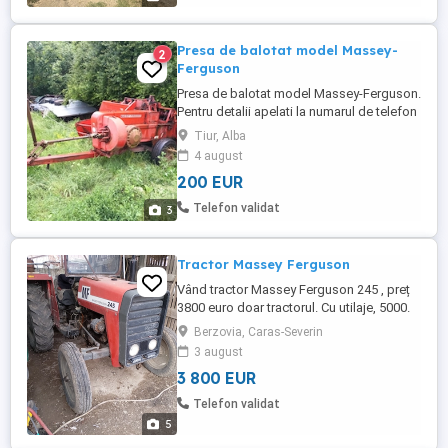
Potrivit pentru ...
Presa de balotat model Massey-
2
Ferguson
Presa de balotat model Massey-Ferguson.
Pentru detalii apelati la numarul de telefon
din anunt.
Tiur, Alba
4 august
200 EUR
Telefon validat
3
Tractor Massey Ferguson
Vând tractor Massey Ferguson 245 , preț
3800 euro doar tractorul. Cu utilaje, 5000.
Mai multe detalii la telefon
Berzovia, Caras-Severin
3 august
3 800 EUR
Telefon validat
5