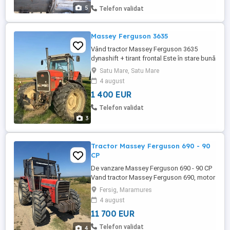
5
Telefon validat
Massey Ferguson 3635
Vând tractor Massey Ferguson 3635
dynashift + tirant frontal Este în stare bună
de funcționare pentru mai multe detalii la
Satu Mare, Satu Mare
nr de telefon
4 august
1 400 EUR
Telefon validat
3
Tractor Massey Ferguson 690 - 90
CP
De vanzare Massey Ferguson 690 - 90 CP
Vand tractor Massey Ferguson 690, motor
Perkins, in stare buna de functionare, bine
Fersig, Maramures
intretinut si pregatit de lucru. Motor
4 august
puternic si fiabil 90 CP Cauciucuri aproape
11 700 EUR
noi fata si spate Contragreutati de 160kg
Porneste si functioneaza fara probleme
Telefon validat
4