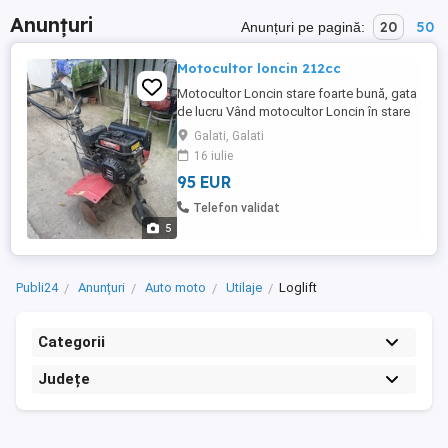
Anunțuri
20
50
Anunțuri pe pagină:
Motocultor loncin 212cc
Motocultor Loncin stare foarte bună, gata
de lucru Vând motocultor Loncin în stare
foarte bună, bine întreținut și pregătit de
Galati, Galati
utilizare. Pornește ușor, motorul
16 iulie
funcționează impecabil și dezvoltă
95 EUR
putere. Ideal pentru lucrări agricole,
grădină sau terenuri de dimensiuni mici și
Telefon validat
medii. Se vinde deoarece ...
5
Publi24
Anunțuri
Auto moto
Utilaje
Loglift
Categorii
Județe