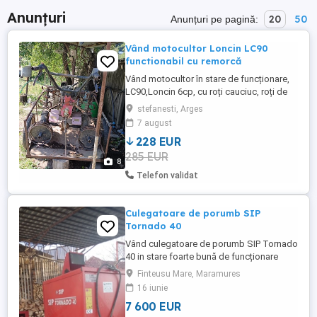
Anunțuri
20
50
Anunțuri pe pagină:
Vând motocultor Loncin LC90
functionabil cu remorcă
Vând motocultor în stare de funcționare,
LC90,Loncin 6cp, cu roți cauciuc, roți de
fier, freze plus remorcă făcută personal,
stefanesti, Arges
preț 1200 negociabil.
7 august
228 EUR
285 EUR
8
Telefon validat
Culegatoare de porumb SIP
Tornado 40
Vând culegatoare de porumb SIP Tornado
40 in stare foarte bună de funcționare
Maramureș telefon Finteusu Mare
Finteusu Mare, Maramures
16 iunie
7 600 EUR