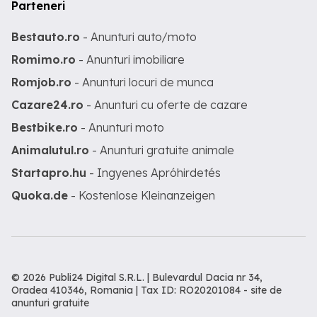
Parteneri
Bestauto.ro
- Anunturi auto/moto
Romimo.ro
- Anunturi imobiliare
Romjob.ro
- Anunturi locuri de munca
Cazare24.ro
- Anunturi cu oferte de cazare
Bestbike.ro
- Anunturi moto
Animalutul.ro
- Anunturi gratuite animale
Startapro.hu
- Ingyenes Apróhirdetés
Quoka.de
- Kostenlose Kleinanzeigen
© 2026 Publi24 Digital S.R.L. | Bulevardul Dacia nr 34,
Oradea 410346, Romania | Tax ID: RO20201084 -
site de
anunturi gratuite