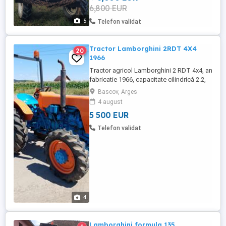
6,800 EUR
5
Telefon validat
Tractor Lamborghini 2RDT 4X4
20
1966
Tractor agricol Lamborghini 2 RDT 4x4, an
fabricatie 1966, capacitate cilindrică 2.2,
40 CP Greutate 1740 kg Răcire pe aer.
Bascov, Arges
Tocatoare Palladino Utilajul este in
4 august
perfectă stare de funcționare. Tractorul se
5 500 EUR
poate inmatricula, cu acte in regulă
Telefon validat
4
Lamborghini formula 135