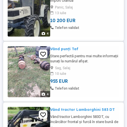
import Olanda
Panic, Salaj
13 iulie
10 200 EUR
Telefon validat
4
Vând punți Taf
Stare perfectă pentru mai multe informații
sunați la numărul afișat.
Sag, Salaj
10 iulie
955 EUR
Telefon validat
4
Vând tractor Lamborghini 583 DT
Vând tractor Lamborghini 583DT, cu
încărcător frontal și furcă în stare bună de
funcționare.