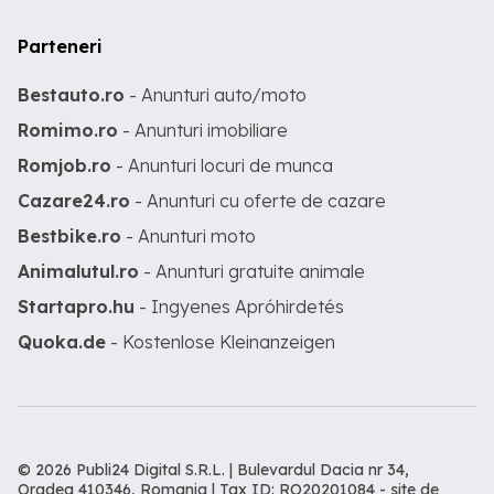
Parteneri
Bestauto.ro
- Anunturi auto/moto
Romimo.ro
- Anunturi imobiliare
Romjob.ro
- Anunturi locuri de munca
Cazare24.ro
- Anunturi cu oferte de cazare
Bestbike.ro
- Anunturi moto
Animalutul.ro
- Anunturi gratuite animale
Startapro.hu
- Ingyenes Apróhirdetés
Quoka.de
- Kostenlose Kleinanzeigen
© 2026 Publi24 Digital S.R.L. | Bulevardul Dacia nr 34,
Oradea 410346, Romania | Tax ID: RO20201084 -
site de