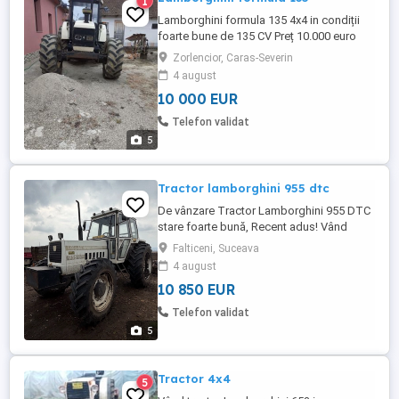
1
Lamborghini formula 135 4x4 in condiții
foarte bune de 135 CV Preț 10.000 euro
Pentru mai multe detalii la număr de
Zorlencior, Caras-Severin
telefon
4 august
10 000 EUR
Telefon validat
5
Tractor lamborghini 955 dtc
De vânzare Tractor Lamborghini 955 DTC
stare foarte bună, Recent adus! Vând
tractor Lamborghini 955 DTC, ideal pentru
Falticeni, Suceava
orice activitate agricolă, puternic, fiabil și
4 august
bine întreținut. Cabină închisă confort
10 850 EUR
sporit în orice sezon Motor puternic în 5
pistoane funcționează excelent din toate
Telefon validat
...
5
Tractor 4x4
5