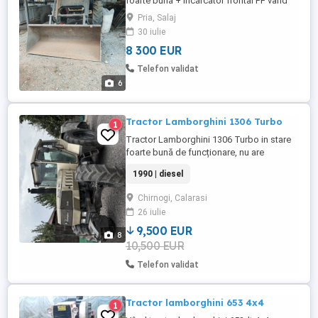
foarte bună + încărcător frontal PF vând
tractor Lamborghini 904 DT, 4x4, aflat în
Pria, Salaj
stare foarte bună de funcționare. A fost
30 iulie
utilizat foarte puțin, este îngrijit și
8 300 EUR
pornește la prima cheie, inclusiv iarna, la
rece. Dotări și avantaje Încărcător frontal
Telefon validat
din fabrică ...
6
Tractor Lamborghini 1306 Turbo
1
Tractor Lamborghini 1306 Turbo in stare
foarte bună de funcționare, nu are
scurgeri de ulei sau probleme tehnice. Are
1990 | diesel
4876 ore funcționare, tractorul este adus
din Spania. Pentru mai multe detalii sunați
Chirnogi, Calarasi
la O73patru3doi93patru6 O73O162O91
26 iulie
9,500 EUR
8
10,500 EUR
Telefon validat
Tractor lamborghini 653 4x4
1