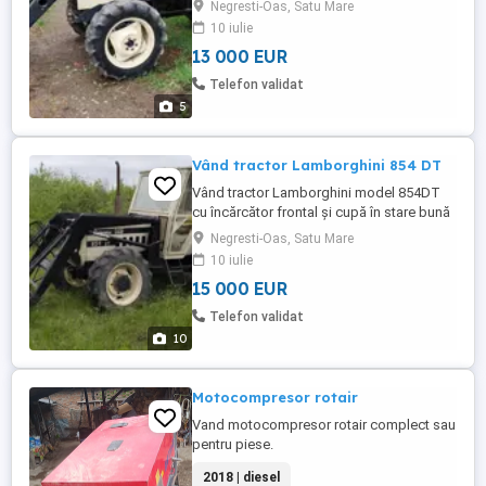
Negresti-Oas, Satu Mare
10 iulie
13 000 EUR
Telefon validat
5
Vând tractor Lamborghini 854 DT
Vând tractor Lamborghini model 854DT
cu încărcător frontal și cupă în stare bună
de funcționare.
Negresti-Oas, Satu Mare
10 iulie
15 000 EUR
Telefon validat
10
Motocompresor rotair
Vand motocompresor rotair complect sau
pentru piese.
2018 | diesel