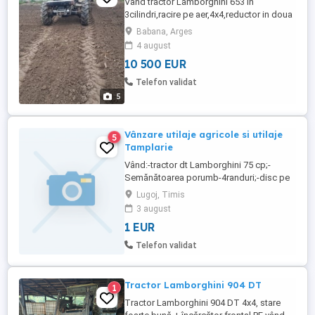
Vând tractor Lamborghini 653 in
3cilindri,racire pe aer,4x4,reductor in doua
trepte,2manete,2iesiri hidraulice,priza
Babana, Arges
doua trepte,blocare sateliti,ambreiaj pe
4 august
priza,troliu in fata electric,anvelope fata
10 500 EUR
noi,pornire la sfert,nu consuma ulei,nu
scoate fum,merge ceasSe da impreuna
Telefon validat
cu freza de pamant de1,95 ...
5
Vânzare utilaje agricole si utilaje
5
Tamplarie
Vând:-tractor dt Lamborghini 75 cp;-
Semănătoarea porumb-4randuri;-disc pe
rulmenți ;freza si instalație ierbicidat :-
Lugoj, Timis
abricht cu grosime ;masina rulouri;circular
3 august
cu motor 7kw:-cântar mecanic -500kg!:-
1 EUR
toate se afla intr o buna stare de
funcționare ! Tel
Telefon validat
Tractor Lamborghini 904 DT
1
Tractor Lamborghini 904 DT 4x4, stare