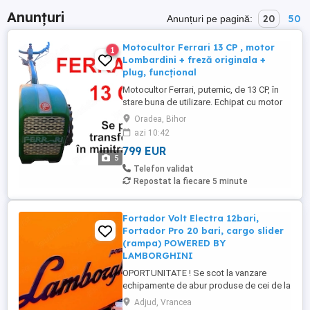
Anunțuri
20
50
Anunțuri pe pagină:
Motocultor Ferrari 13 CP , motor
1
Lombardini + freză originala +
plug, funcțional
Motocultor Ferrari, puternic, de 13 CP, în
stare buna de utilizare. Echipat cu motor
robust și discuitor, acest cultivator este
Oradea, Bihor
ideal pentru lucrări agricole și de
azi 10:42
grădinărit. Este pe benzina, cu demaror
799 EUR
(pornire la sfoara). Se poate transforma in
5
minitractor daca i se ataseaza scaun sau
Telefon validat
remorca.
Repostat la fiecare 5 minute
Fortador Volt Electra 12bari,
Fortador Pro 20 bari, cargo slider
(rampa) POWERED BY
LAMBORGHINI
OPORTUNITATE ! Se scot la vanzare
echipamente de abur produse de cei de la
LAMBORGHINI! Pot fi folosite în diferite
Adjud, Vrancea