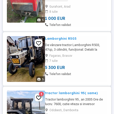
Gurahont, Arad
8 iulie
1 000 EUR
5
Telefon validat
Lamborghini R503
De vânzare tractor Lamborghini R503,
47cp, 3 cilindrii, funcțional. Detalii la
telefon.
Fagaras, Brasov
7 iulie
5 300 EUR
Telefon validat
5
tractor lamborghini 95( same)
3
Tractor lamborghini 95 , an 2005 Ore de
lucru: 7600, cutie viteza si inversor
mecanic, ac , motor in patru cilindri cu
Odobesti, Dambovita
turbo. Pret 13000euro