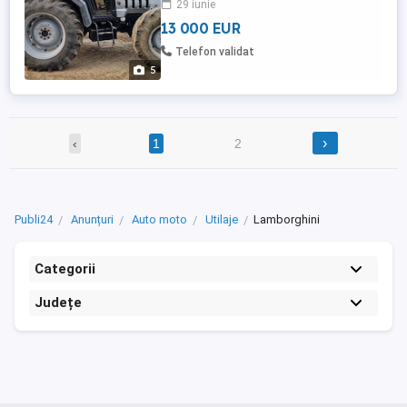
29 iunie
13 000 EUR
Telefon validat
5
›
‹
1
2
Publi24
Anunțuri
Auto moto
Utilaje
Lamborghini
Categorii
Județe