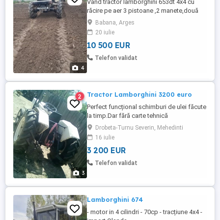
Vând tractor lamborghini 653dt 4x4 cu
răcire pe aer 3 pistoane ,2 manete,două
rapoarte de reducție la greu,ambreaj pe
Babana, Arges
priza ,doua turații pe priza,două ieșiri cu
20 iulie
presiune,troliu in fața electric,tiranți noi
10 500 EUR
Merge foarte bine,nu scoate fum nu
gaze,are uleiuri schimbate Se da
Telefon validat
împreună cu freza mare de ...
4
Tractor Lamborghini 3200 euro
2
Perfect funcțional schimburi de ulei făcute
la timp.Dar fără carte tehnică
Drobeta-Turnu Severin, Mehedinti
16 iulie
3 200 EUR
Telefon validat
3
Lamborghini 674
- motor in 4 cilindri - 70cp - tracțiune 4x4 -