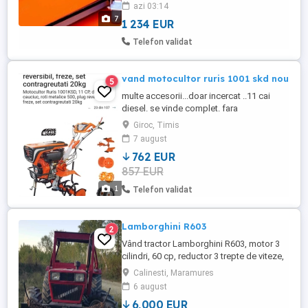
domenii cum ar fi - detailing, HORECA,
azi 03:14
industria vinului, apicolă, sănătate,
7
1 234 EUR
wellness & spa, etc. ACESTA MAI
REPREZINTA UN MARE AVANTAJ PENTRU
Telefon validat
CEI CE VOR SA LUCREZE MOBIL ACELA ...
vand motocultor ruris 1001 skd nou
5
multe accesorii...doar incercat ..11 cai
diesel. se vinde complet. fara
contragreutati.
Giroc, Timis
7 august
762 EUR
857 EUR
1
Telefon validat
Lamborghini R603
2
Vând tractor Lamborghini R603, motor 3
cilindri, 60 cp, reductor 3 trepte de viteze,
servo direcție, 2 ieșiri hidraulice. Tractorul
Calinesti, Maramures
a fost recondiționat complet
6 august
6,000 EUR