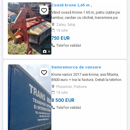
Coasă krone 1,65 m ,
Vând coasă Krone 1 65 m, patru cuțite pe
tambur, cardan cu clichet, transmisie pe
cardane, recent import Germania
Zalau, Salaj
18 iulie
750 EUR
Telefon validat
6
Semiremorca de vanzare
Krone varios 2017 axe krone, axa filtanta,
8500 euro + tva la factura. Detali la telefon.
Se poate vinde si ansamblu.
Ploiestiori, Prahova
18 iulie
8 500 EUR
Telefon validat