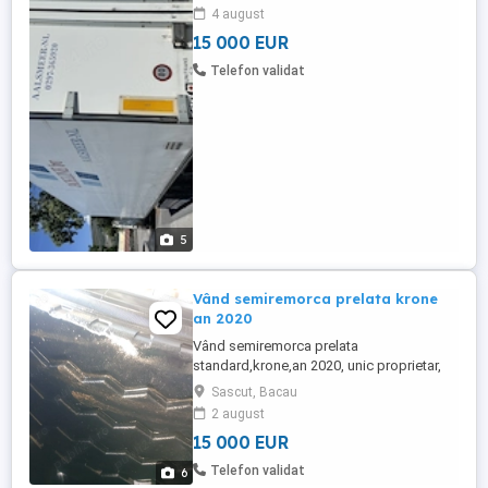
Axe liftante ore puține la frigidere
4 august
15 000 EUR
Telefon validat
5
Vând semiremorca prelata krone
an 2020
Vând semiremorca prelata
standard,krone,an 2020, unic proprietar,
cumpărată de noua.axa liftanta, podeaua
Sascut, Bacau
perfecta,tavan decopertabil.cauciucuri
2 august
80%bune,Abs,cod xl.
15 000 EUR
Telefon validat
6