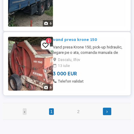
6
vand presa krone 150
1
Vand presa Krone 150, pick-up hidraulic,
legare pe o ata, comanda manuala de
legare a balotului, stare de functionare.
Dascalu, Ilfov
13 iulie
3 000 EUR
Telefon validat
6
›
‹
1
2