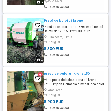
9,500 EUR
3
Telefon validat
Presă de balotat krone
Presă de balotat krone 1550 Leagă pe ață
Balotu de 125 155 Preț 8300 euro
Timisoara, Timis
7 august
8 300 EUR
Telefon validat
3
presa de balotat krone 130
6
Vând presa de balotat rotundă krone
kr.130 import Germania dimensiunea balot
130 120 cm,leagă cu doua ațe,pic-up
Arad, Arad
lățimea 1,90 m cu furci ajutătoare și roti de
7 august
copiere,nefolosită în RO ,fără suduri
8 900 EUR
vopsea originală.Presa se află în stare
perfecta de funcționare gata de lucru.
Telefon validat
Ofer probă și transport la ...