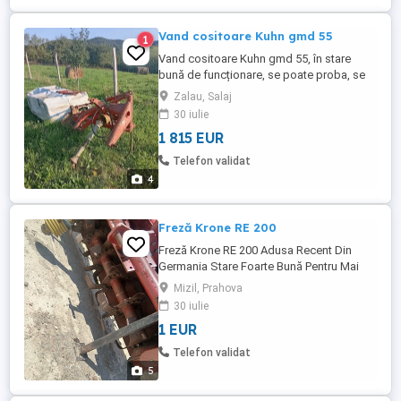
Vand cositoare Kuhn gmd 55
1
Vand cositoare Kuhn gmd 55, în stare
bună de funcționare, se poate proba, se
poate vedea în Buciumi Sălaj
Zalau, Salaj
30 iulie
1 815 EUR
Telefon validat
4
Freză Krone RE 200
Freză Krone RE 200 Adusa Recent Din
Germania Stare Foarte Bună Pentru Mai
Multe Detali Sunați la Se Vinde Pe Bani
Mizil, Prahova
Sau Animale Variante
30 iulie
1 EUR
Telefon validat
5