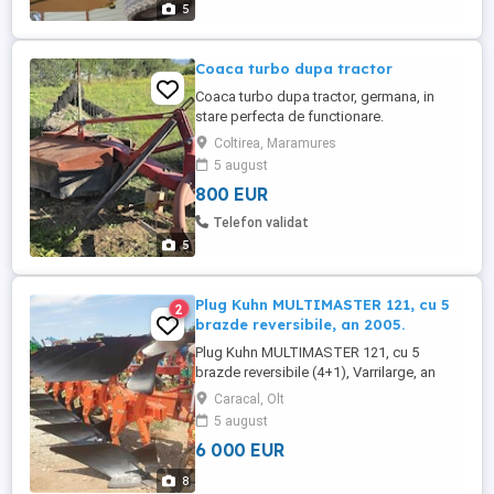
5
Coaca turbo dupa tractor
Coaca turbo dupa tractor, germana, in
stare perfecta de functionare.
Coltirea, Maramures
5 august
800 EUR
Telefon validat
5
Plug Kuhn MULTIMASTER 121, cu 5
2
brazde reversibile, an 2005.
Plug Kuhn MULTIMASTER 121, cu 5
brazde reversibile (4+1), Varrilarge, an
fabricatie 2005, organe active in stare
Caracal, Olt
foarte bune, comenzi din cabina tractor,
5 august
import 2020. Arata si functioneaza
6 000 EUR
perfect. Pret 6.000 Euro + TVA. Usor
negociabil. Va rog sa sunati la numerele
8
de telefon de mai jos sau sa ne ...