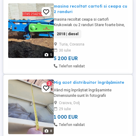
masina recoltat cartofi si ceapa cu
2 randuri
masina recoltat ceapa si cartofi
Krukowiak cu 2 randuri Stare foarte bine,
anul fabricatiei 2018
2018 | diesel
Turia, Covasna
30 iulie
5
5 200 EUR
Telefon validat
Mig azot distribuitor îngrășăminte
2
Vând mig înprăștiat îngrășaminte
Dimensiunile sunt în fotografii
Craiova, Dolj
29 iulie
1 000 EUR
Telefon validat
8