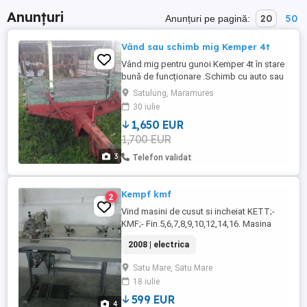
Anunțuri
20
50
Anunțuri pe pagină:
Vând sau schimb mig Kemper 4t
Vând mig pentru gunoi Kemper 4t în stare
bună de funcționare .Schimb cu auto sau
utilaje.
Satulung, Maramures
30 iulie
1,650 EUR
1,700 EUR
3
Telefon validat
Kempf kmf
2
Vind masini de cusut si incheiat KETT;-
KMF;- Fin.5,6,7,8,9,10,12,14,16. Masina
este o masina speciala de cusut si
2008 | electrica
incheiat ochi la ochi, adica se regleaza la
fin. dorita de la fin. 5 la fin.16si face o
Satu Mare, Satu Mare
cusatura liniara exacta si rapida pe orice
18 iulie
lungime, se poate aplica benzi cu latimi
intre 10- 180mm. Benzile ...
599 EUR
4