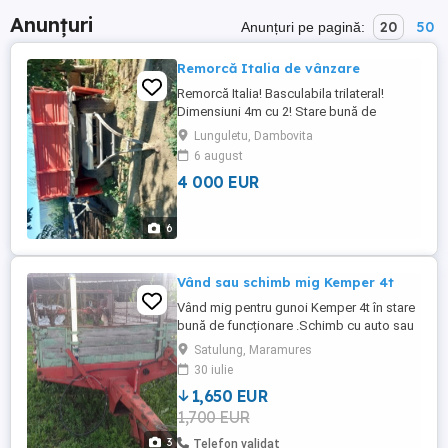
Anunțuri
20
50
Anunțuri pe pagină:
Remorcă Italia de vânzare
Remorcă Italia! Basculabila trilateral!
Dimensiuni 4m cu 2! Stare bună de
funcționare! Negociabil!
Lunguletu, Dambovita
6 august
4 000 EUR
6
Vând sau schimb mig Kemper 4t
Vând mig pentru gunoi Kemper 4t în stare
bună de funcționare .Schimb cu auto sau
utilaje.
Satulung, Maramures
30 iulie
1,650 EUR
1,700 EUR
3
Telefon validat