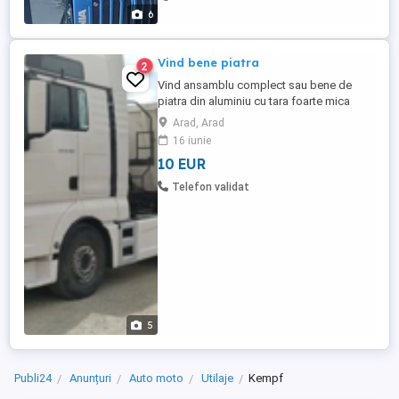
6
Vind bene piatra
2
Vind ansamblu complect sau bene de
piatra din aluminiu cu tara foarte mica
4550,2 buc din 2013 si una din 2006 cu
Arad, Arad
tara de 5550 sau schimb cu bena
16 iunie
frigorifica sau autoturism pentru mai multe
10 EUR
informati ma puteti contacta la nr de tel
Telefon validat
5
Publi24
Anunțuri
Auto moto
Utilaje
Kempf