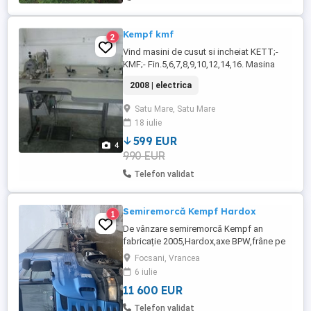
Kempf kmf
2
Vind masini de cusut si incheiat KETT;-
KMF;- Fin.5,6,7,8,9,10,12,14,16. Masina
este o masina speciala de cusut si
2008 | electrica
incheiat ochi la ochi, adica se regleaza la
fin. dorita de la fin. 5 la fin.16si face o
Satu Mare, Satu Mare
cusatura liniara exacta si rapida pe orice
18 iulie
lungime, se poate aplica benzi cu latimi
intre 10- 180mm. Benzile ...
599 EUR
4
990 EUR
Telefon validat
Semiremorcă Kempf Hardox
1
De vânzare semiremorcă Kempf an
fabricație 2005,Hardox,axe BPW,frâne pe
discuri,prelată ladă de scule cilindru fără
Focsani, Vrancea
scurgeri în perfectă stare de funcționare.
6 iulie
Pentru mai multe informații
11 600 EUR
Telefon validat