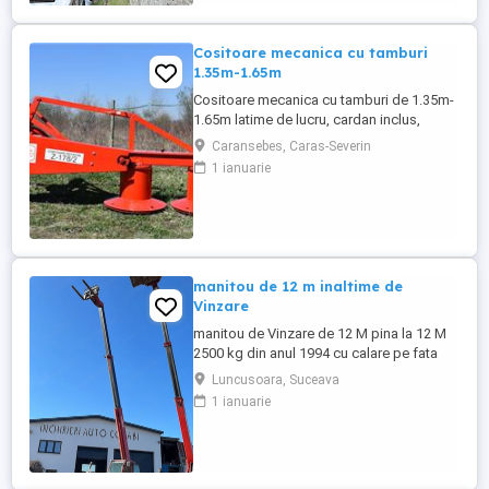
Cositoare mecanica cu tamburi
1.35m-1.65m
Cositoare mecanica cu tamburi de 1.35m-
1.65m latime de lucru, cardan inclus,
prelata, cheie de cutite Transport in toate
Caransebes, Caras-Severin
judetele
1 ianuarie
manitou de 12 m inaltime de
Vinzare
manitou de Vinzare de 12 M pina la 12 M
2500 kg din anul 1994 cu calare pe fata
greutate lui 9500 kg utilajul este in
Luncusoara, Suceava
Luncusoara Jud Suceava in stare buna de
1 ianuarie
Functionare se vinde doar cu Furci pt
paleti faca cupa Pentru mai multe detalii
foto video puteti contacta Darius ...