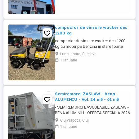
paleti faca cupa Pentru mai multe detalii
foto video puteti contacta Darius ...
compactor de vinzare wacker des
1200 kg
compactor de vinzare wacker des 1200
kg cu moter pe benzina in stare foarte
buna de functionare cu vibratie si apa pt
Luncusoara, Suceava
valurii pentru mai multe detalii pe watzup
1 ianuarie
darius
Semiremorci ZASLAW - bena
ALUMINIU - Vol. 24 m3 - 61 m3
- SEMIREMORCI BASCULABILE ZASLAW -
BENA ALUMINIU - OFERTA SPECIALA 2026
!! - VEHICULE NOI - ( pe stoc SAU în
Cluj-Napoca, Cluj
fabricație ZASLAW - cu termen SCURT de
1 ianuarie
livrare ) DESCRIERE VEHICULE : -
Semiremorci basculabile din ALUMINIU,