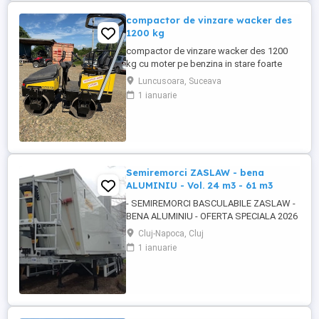
compactor de vinzare wacker des
1200 kg
compactor de vinzare wacker des 1200
kg cu moter pe benzina in stare foarte
buna de functionare cu vibratie si apa pt
Luncusoara, Suceava
valurii pentru mai multe detalii pe watzup
1 ianuarie
darius
Semiremorci ZASLAW - bena
ALUMINIU - Vol. 24 m3 - 61 m3
- SEMIREMORCI BASCULABILE ZASLAW -
BENA ALUMINIU - OFERTA SPECIALA 2026
!! - VEHICULE NOI - ( pe stoc SAU în
Cluj-Napoca, Cluj
fabricație ZASLAW - cu termen SCURT de
1 ianuarie
livrare ) DESCRIERE VEHICULE : -
Semiremorci basculabile din ALUMINIU,
bena ultra- usoara , destinate transportului
de cereale si al altor materiale ...