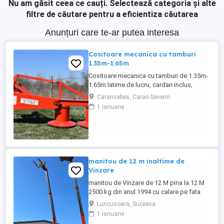
Nu am găsit ceea ce cauți.
Selectează categoria și alte
filtre de căutare pentru a eficientiza căutarea
Anunțuri care te-ar putea interesa
Cositoare mecanica cu tamburi
1.35m-1.65m
Cositoare mecanica cu tamburi de 1.35m-
1.65m latime de lucru, cardan inclus,
prelata, cheie de cutite Transport in toate
Caransebes, Caras-Severin
judetele
1 ianuarie
manitou de 12 m inaltime de
Vinzare
manitou de Vinzare de 12 M pina la 12 M
2500 kg din anul 1994 cu calare pe fata
greutate lui 9500 kg utilajul este in
Luncusoara, Suceava
Luncusoara Jud Suceava in stare buna de
1 ianuarie
Functionare se vinde doar cu Furci pt