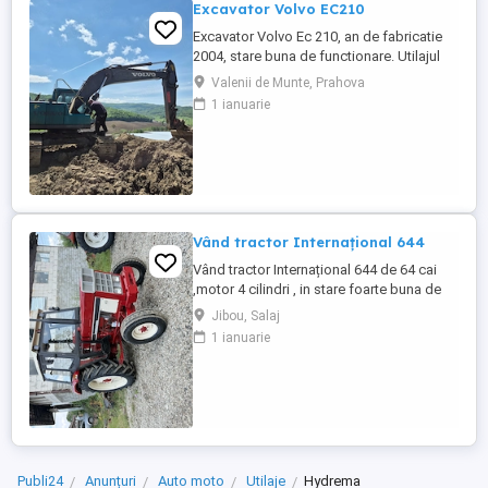
Excavator Volvo EC210
Excavator Volvo Ec 210, an de fabricatie
2004, stare buna de functionare. Utilajul
are cupla hidarulica rapida, linii hidraulice
Valenii de Munte, Prahova
auxiliare pentru picon, foarfeca, etc.
1 ianuarie
Motorul este Deutz-Volvo cu racire pe
apa.Cale de rulare noua, schimbat anul
trecut lanturi, role, stelute. Proprietar
persoana juridica.Pretul ...
Vând tractor Internațional 644
Vând tractor Internațional 644 de 64 cai
,motor 4 cilindri , in stare foarte buna de
functionare, cutie de viteze mecanica cu 2
Jibou, Salaj
manete ,ambreiaj priza, cauciucuri in stare
1 ianuarie
bună ,fara defecte, revizie facuta,
schimburi de consumabile facute, nu
necesita investitii. Preț 5200
Publi24
Anunțuri
Auto moto
Utilaje
Hydrema