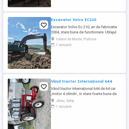
bena ultra- usoara , destinate transportului
de cereale si al altor materiale ...
Excavator Volvo EC210
Excavator Volvo Ec 210, an de fabricatie
2004, stare buna de functionare. Utilajul
are cupla hidarulica rapida, linii hidraulice
Valenii de Munte, Prahova
auxiliare pentru picon, foarfeca, etc.
1 ianuarie
Motorul este Deutz-Volvo cu racire pe
apa.Cale de rulare noua, schimbat anul
trecut lanturi, role, stelute. Proprietar
persoana juridica.Pretul ...
Vând tractor Internațional 644
Vând tractor Internațional 644 de 64 cai
,motor 4 cilindri , in stare foarte buna de
functionare, cutie de viteze mecanica cu 2
Jibou, Salaj
manete ,ambreiaj priza, cauciucuri in stare
1 ianuarie
bună ,fara defecte, revizie facuta,
schimburi de consumabile facute, nu
necesita investitii. Preț 5200