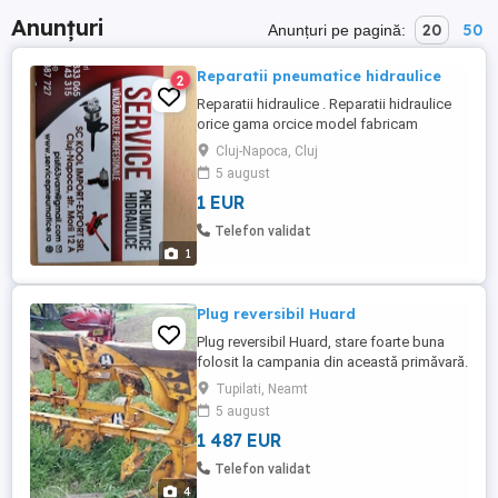
Anunțuri
20
50
Anunțuri pe pagină:
Reparatii pneumatice hidraulice
2
Reparatii hidraulice . Reparatii hidraulice
orice gama orcice model fabricam
mansete si garnituri dupa cilindru si
Cluj-Napoca, Cluj
camasa necesara.
5 august
1 EUR
Telefon validat
1
Plug reversibil Huard
Plug reversibil Huard, stare foarte buna
folosit la campania din această primăvară.
Pentru detalii sau vizionari Chelariy S.
Tupilati, Neamt
Tupilati Neamt
5 august
1 487 EUR
Telefon validat
4