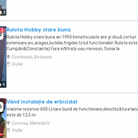
3
Rulota Hobby stare buna
3
Rulota Hobby stare buna an 1993 înmatriculate are și două corturi
exterioare,wc,aragaz,butelie,frigider,totul functionabil. Rulota este
Cumpănă(Constanta) Fara infiltrații sau mirosuri, Sunai la .
Costinesti, Botosani
4 iulie
8
Vând instalație de erbicidat
marime rezervor 600 l,stare bună de functionare,deschizătura lan
este de 12,5 m
Corcova, Mehedinti
4 iulie