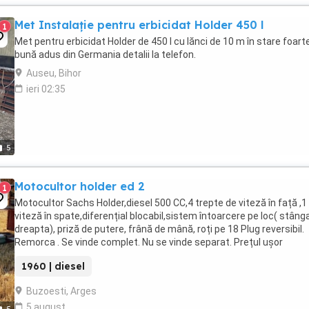
Met Instalație pentru erbicidat Holder 450 l
1
Met pentru erbicidat Holder de 450 l cu lănci de 10 m în stare foart
bună adus din Germania detalii la telefon.
Auseu, Bihor
ieri 02:35
5
Motocultor holder ed 2
1
Motocultor Sachs Holder,diesel 500 CC,4 trepte de viteză în față ,1
viteză în spate,diferențial blocabil,sistem întoarcere pe loc( stânga
dreapta), priză de putere, frână de mână, roți pe 18 Plug reversibil.
Remorca . Se vinde complet. Nu se vinde separat. Prețul ușor
negociabil.
1960 | diesel
Buzoesti, Arges
5 august