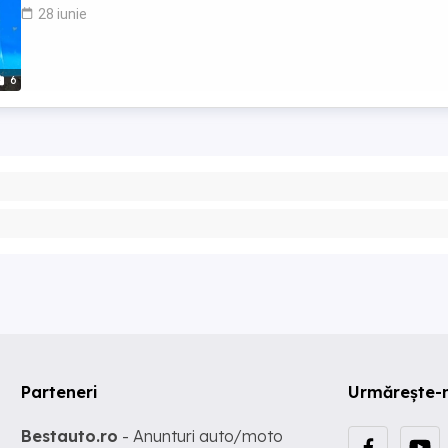
28 iunie
6
Parteneri
Urmărește-
Bestauto.ro
- Anunturi auto/moto