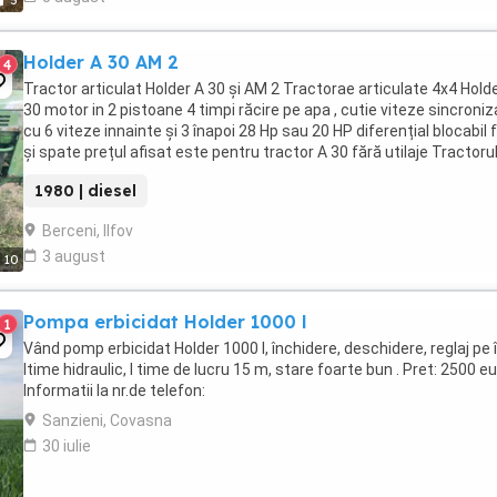
5
Holder A 30 AM 2
4
Tractor articulat Holder A 30 și AM 2 Tractorae articulate 4x4 Hold
30 motor in 2 pistoane 4 timpi răcire pe apa , cutie viteze sincroni
cu 6 viteze innainte și 3 înapoi 28 Hp sau 20 HP diferențial blocabil 
și spate prețul afisat este pentru tractor A 30 fără utilaje Tractor
2 de ...
1980 | diesel
Berceni, Ilfov
3 august
10
Pompa erbicidat Holder 1000 l
1
Vând pomp erbicidat Holder 1000 l, închidere, deschidere, reglaj pe 
ltime hidraulic, l time de lucru 15 m, stare foarte bun . Pret: 2500 eu
Informatii la nr.de telefon:
Sanzieni, Covasna
30 iulie