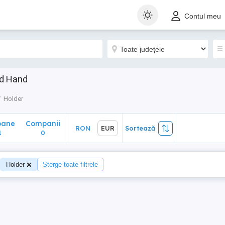
ane
Companii
RON
EUR
Sortează
Contul meu
0
nd Hand
Holder
oane
Companii
RON
EUR
Sortează
1
0
Holder
Șterge toate filtrele