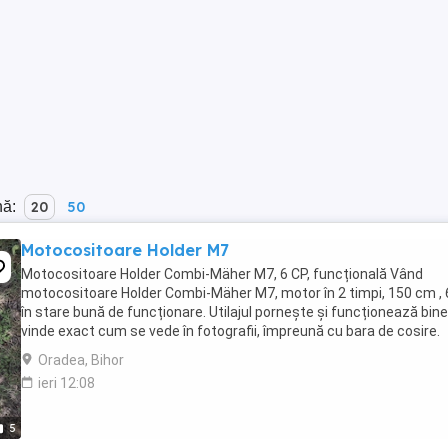
nă:
20
50
Motocositoare Holder M7
Motocositoare Holder Combi-Mäher M7, 6 CP, funcțională Vând
motocositoare Holder Combi-Mäher M7, motor în 2 timpi, 150 cm , 
în stare bună de funcționare. Utilajul pornește și funcționează bine
vinde exact cum se vede în fotografii, împreună cu bara de cosire.
Ideală pentru cosirea ierbii și ...
Oradea, Bihor
ieri 12:08
5