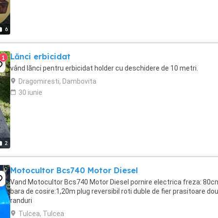
6
Lănci erbicidat
1
vând lănci pentru erbicidat holder cu deschidere de 10 metri.
Dragomiresti, Dambovita
30 iunie
2
Motocultor Bcs740 Motor Diesel
Vand Motocultor Bcs740 Motor Diesel pornire electrica freza: 80c
bara de cosire:1,20m plug reversibil roti duble de fier prasitoare do
randuri
Tulcea, Tulcea