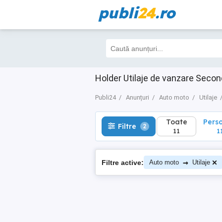
publi
24
.ro
Toate
Perso
Filtre
2
11
11
Holder Utilaje de vanzare Seco
Publi24
Anunțuri
Auto moto
Utilaje
Toate
Pers
Filtre
2
11
1
→
Filtre active:
Auto moto
Utilaje