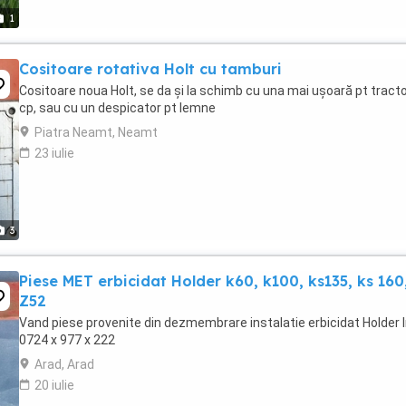
1
Cositoare rotativa Holt cu tamburi
Cositoare noua Holt, se da și la schimb cu una mai ușoară pt tract
cp, sau cu un despicator pt lemne
Piatra Neamt, Neamt
23 iulie
3
Piese MET erbicidat Holder k60, k100, ks135, ks 160
Z52
Vand piese provenite din dezmembrare instalatie erbicidat Holder 
0724 x 977 x 222
Arad, Arad
20 iulie