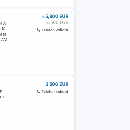
5,800 EUR
6,500 EUR
er A
zată
Telefon validat
fata
ul AM
2 500 EUR
în
Telefon validat
ro.