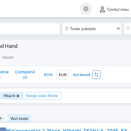
ane
Companii
RON
EUR
Sortează
Contul meu
22
ond Hand
Hitachi
oane
Companii
RON
EUR
Sortează
1
22
Hitachi
Șterge toate filtrele
e
–
Vezi toate
Miniexcavator 2,7tone, HItachi ZX26U-6, 2025, EX