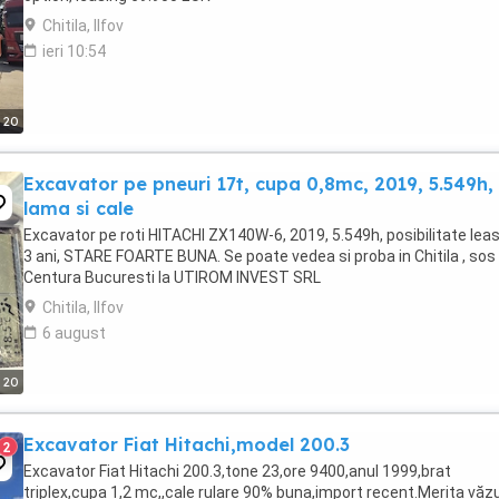
Chitila, Ilfov
ieri 10:54
20
Excavator pe pneuri 17t, cupa 0,8mc, 2019, 5.549h,
lama si cale
Excavator pe roti HITACHI ZX140W-6, 2019, 5.549h, posibilitate lea
3 ani, STARE FOARTE BUNA. Se poate vedea si proba in Chitila , sos
Centura Bucuresti la UTIROM INVEST SRL
Chitila, Ilfov
6 august
20
Excavator Fiat Hitachi,model 200.3
2
Excavator Fiat Hitachi 200.3,tone 23,ore 9400,anul 1999,brat
triplex,cupa 1,2 mc,,cale rulare 90% buna,import recent.Merita văzu