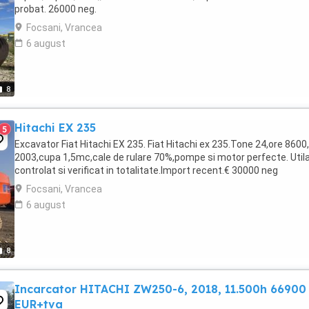
probat. 26000 neg.
Focsani, Vrancea
6 august
8
Hitachi EX 235
5
Excavator Fiat Hitachi EX 235. Fiat Hitachi ex 235.Tone 24,ore 8600
2003,cupa 1,5mc,cale de rulare 70%,pompe si motor perfecte. Utila
controlat si verificat in totalitate.Import recent.€ 30000 neg
Focsani, Vrancea
6 august
8
Incarcator HITACHI ZW250-6, 2018, 11.500h 66900
EUR+tva