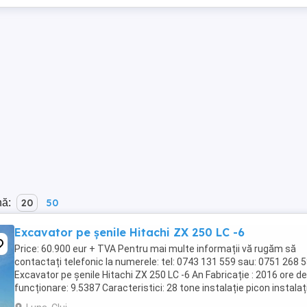
nă:
20
50
Excavator pe șenile Hitachi ZX 250 LC -6
Price: 60.900 eur + TVA Pentru mai multe informații vă rugăm să
contactați telefonic la numerele: tel: 0743 131 559 sau: 0751 268 
Excavator pe șenile Hitachi ZX 250 LC -6 An Fabricație : 2016 ore de
funcționare: 9.5387 Caracteristici: 28 tone instalație picon instalaț
clește cupă ...