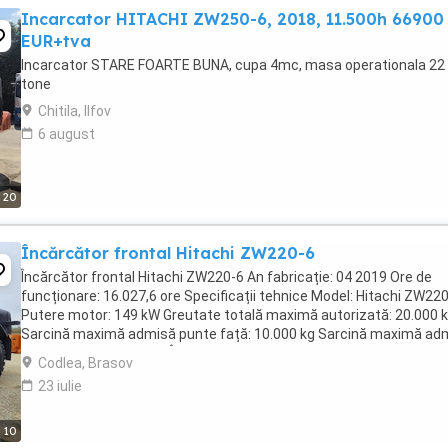
Incarcator HITACHI ZW250-6, 2018, 11.500h 66900
EUR+tva
Incarcator STARE FOARTE BUNA, cupa 4mc, masa operationala 22
tone
Chitila, Ilfov
6 august
20
Încărcător frontal Hitachi ZW220-6
Încărcător frontal Hitachi ZW220-6 An fabricație: 04 2019 Ore de
funcționare: 16.027,6 ore Specificații tehnice Model: Hitachi ZW22
Putere motor: 149 kW Greutate totală maximă autorizată: 20.000 
Sarcină maximă admisă punte față: 10.000 kg Sarcină maximă ad
punte spate: 11.000 kg Încărcător ...
Codlea, Brasov
23 iulie
10