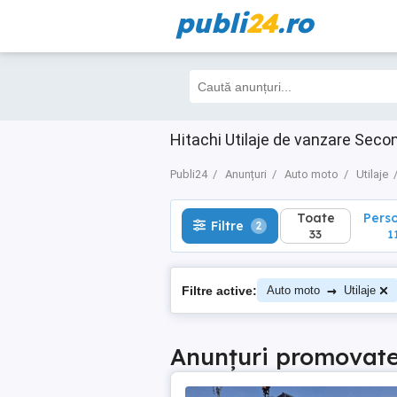
publi
24
.ro
Toate
Perso
Filtre
2
33
11
Hitachi Utilaje de vanzare Sec
Publi24
Anunțuri
Auto moto
Utilaje
Toate
Pers
Filtre
2
33
1
→
Filtre active:
Auto moto
Utilaje
Anunțuri promovat