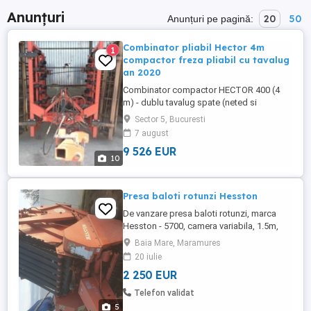
Anunțuri
20
50
Anunțuri pe pagină:
Combinator pliabil Hector 4m
1
compactor freza pliabil cu tavalug
an 2020
Combinator compactor HECTOR 400 (4
m) - dublu tavalug spate (neted si
crosskill) in fata are tavalug cu lamele
Sector 5, Bucuresti
diametru de 400 mm organe active 2
7 august
randuri de sageti cu latime de 260 mm
9 526 EUR
bara de nivelare pe spate 2 randuri de
10
tavalugi croskill cu diametru de 370 mm
grautate utilaj 2700 kg putere tractor ...
Presa baloti rotunzi Hesston
De vanzare presa baloti rotunzi, marca
Hesston - 5700, camera variabila, 1.5m,
legare electrica din tractor, cu o ață. Merge
Baia Mare, Maramures
foarte bine, se ofera proba. Pretul de 2250
20 iulie
usor negociabil. Se ofera transport
2 250 EUR
contracost.
Telefon validat
5