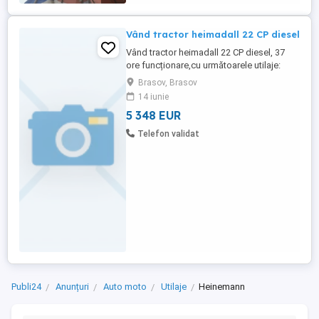
Vând tractor heimadall 22 CP diesel
Vând tractor heimadall 22 CP diesel, 37
ore funcționare,cu următoarele utilaje:
trează cu ataș, semănătoare pentru
Brasov, Brasov
porumb cu fertilizator, plug reglabil,
14 iunie
dispozitiv întindere folie și pulverizator,
5 348 EUR
tocător iarba vegetatie
Telefon validat
Publi24
Anunțuri
Auto moto
Utilaje
Heinemann