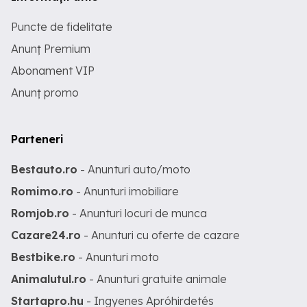
Puncte de fidelitate
Anunț Premium
Abonament VIP
Anunț promo
Parteneri
Bestauto.ro
- Anunturi auto/moto
Romimo.ro
- Anunturi imobiliare
Romjob.ro
- Anunturi locuri de munca
Cazare24.ro
- Anunturi cu oferte de cazare
Bestbike.ro
- Anunturi moto
Animalutul.ro
- Anunturi gratuite animale
Startapro.hu
- Ingyenes Apróhirdetés