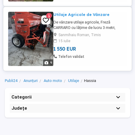
Utilaje Agricole de Vânzare
1
De vânzare utilaje agricole, Freză
CARRARO cu lățime de lucru 3 metri,
echipată cu suport semănătoare și cu un
Sanmihaiu Roman, Timis
set de cuțite noi, preț 3500 E Mașina
15 iulie
ierbicidat cu lățime de lucru 12 metri și cu
1 550 EUR
capacitate bazin 600 Litri inclus cardan,
preț 1550 E Semănătoare păioase HASSIA
Telefon validat
pe patine cu lățime ...
9
Publi24
Anunțuri
Auto moto
Utilaje
Hassia
Categorii
Județe