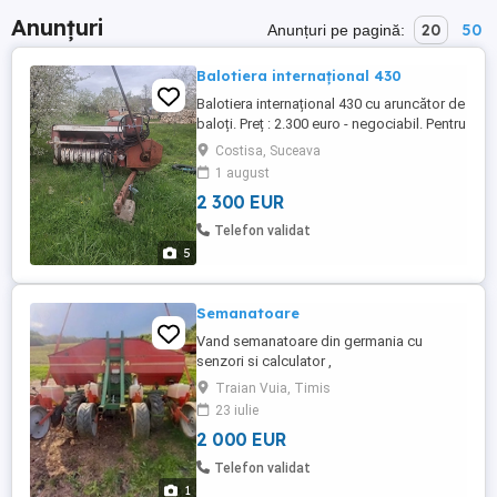
Anunțuri
20
50
Anunțuri pe pagină:
Balotiera internațional 430
Balotiera internațional 430 cu aruncător de
baloți. Preț : 2.300 euro - negociabil. Pentru
mai multe detalii sunați la numărul de
Costisa, Suceava
telefon
1 august
2 300 EUR
Telefon validat
5
Semanatoare
Vand semanatoare din germania cu
senzori si calculator ,
Traian Vuia, Timis
23 iulie
2 000 EUR
Telefon validat
1