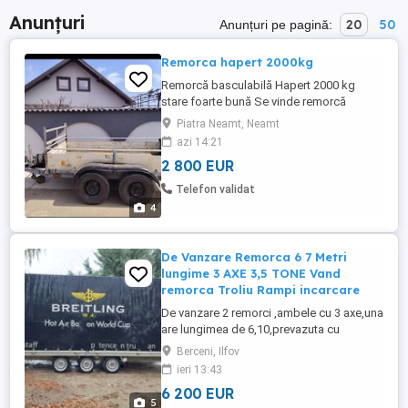
Anunțuri
20
50
Anunțuri pe pagină:
Remorca hapert 2000kg
Remorcă basculabilă Hapert 2000 kg
stare foarte bună Se vinde remorcă
Hapert basculabilă, robustă și fiabilă, cu
Piatra Neamt, Neamt
capacitate de 2000 kg, ideală pentru
azi 14:21
transport materiale de construcții, lemne,
2 800 EUR
utilaje sau diverse mărfuri. Sistem de
basculare manuală, pregătită și pentru
Telefon validat
automatizare cilindru hidraulic ...
4
De Vanzare Remorca 6 7 Metri
lungime 3 AXE 3,5 TONE Vand
remorca Troliu Rampi incarcare
De vanzare 2 remorci ,ambele cu 3 axe,una
are lungimea de 6,10,prevazuta cu
obloane , schelet metalic + prelata (foto)
Berceni, Ilfov
,cealalta are lungimea de 7,10 ,cu
ieri 13:43
obloane,troliu masini, rampi de incarcare
6 200 EUR
,fabricatie 2023,folosita de cateva ori
5