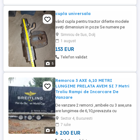
cupla universala
vând cupla pentru tractor diferite modele
aveți dimensiuni in poze Se numere pe
new Holland casse landini unele modele
Simnicu de Sus, Dolj
de John Deere 800 lei
1 august
153 EUR
Telefon validat
5
Remorca 3 AXE 6,10 METRI
LUNGIME PRELATA AVEM SI 7 Metri
Troliu Rampi de Incarcare De
Vanzare
De vanzare 2 remorci ,ambele cu 3 axe,una
are lungimea de 6,10,prevazuta cu
obloane , schelet metalic + prelata (foto)
Sector 4, Bucuresti
,cealalta are lungimea de 7,10 ,cu
7 iulie
obloane,troliu masini, rampi de incarcare
4
6 200 EUR
,fabricatie 2023,folosita de cateva ori
(Noua),MAI MULTE INFORMATII DOAR LA