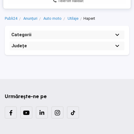
Telefon validat
TELEFON ..zero7 6 unu 2 ...
Publi24
Anunțuri
Auto moto
Utilaje
Hapert
Categorii
Județe
Urmărește-ne pe