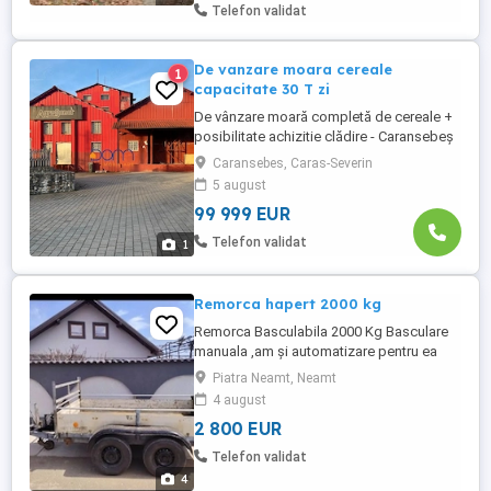
(Noua),MAI MULTE INFORMATII DOAR LA
Telefon validat
TELEFON ..zero7 6 unu 2 1 1 7 ...
De vanzare moara cereale
1
capacitate 30 T zi
De vânzare moară completă de cereale +
posibilitate achizitie clădire - Caransebeș
Se vinde moară de cereale complet
Caransebes, Caras-Severin
echipată, cu diagramă combinată,
5 august
destinată procesării grâuluiși a
99 999 EUR
porumbului, având o capacitate de
producție de aproximativ 30 de tone pe zi.
Telefon validat
1
Caracteristici principale: Capacitate ...
Remorca hapert 2000 kg
Remorca Basculabila 2000 Kg Basculare
manuala ,am și automatizare pentru ea
Cauciucuri C noi Recent înmatriculată Preț
Piatra Neamt, Neamt
negociabil 2800
4 august
2 800 EUR
Telefon validat
4