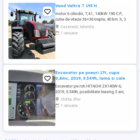
spate, - Producator : ZASLAW, Polonia ...
Vand Valtra T 193 H
motor 6 cilindrii, 7,4 l., 140kW 190 C.P.,
cutie de viteze 36+36 trepte, 40 km. h, 3
prize hidraulice, 650 65 r 42 spate, 540 65 r
Cazanesti, Ialomita
30, 6.240 ore, an 2013, TVA inclus în preț.
1 ianuarie
Excavator pe pneuri 17t, cupa
0,8mc, 2019, 5.549h, lama si cale
Excavator pe roti HITACHI ZX140W-6,
2019, 5.549h, posibilitate leasing 3 ani,
STARE FOARTE BUNA. Se poate vedea si
Chitila, Ilfov
proba in Chitila , sos de Centura Bucuresti
1 ianuarie
la UTIROM INVEST SRL