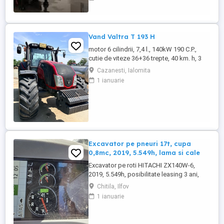
Semiremorci basculabile pe 3 axe, bena
constructie din OTEL , sectiune
semirotunda, cu basculare pe partea din
spate, - Producator : ZASLAW, Polonia ...
Vand Valtra T 193 H
motor 6 cilindrii, 7,4 l., 140kW 190 C.P.,
cutie de viteze 36+36 trepte, 40 km. h, 3
prize hidraulice, 650 65 r 42 spate, 540 65 r
Cazanesti, Ialomita
30, 6.240 ore, an 2013, TVA inclus în preț.
1 ianuarie
Excavator pe pneuri 17t, cupa
0,8mc, 2019, 5.549h, lama si cale
Excavator pe roti HITACHI ZX140W-6,
2019, 5.549h, posibilitate leasing 3 ani,
STARE FOARTE BUNA. Se poate vedea si
Chitila, Ilfov
proba in Chitila , sos de Centura Bucuresti
1 ianuarie
la UTIROM INVEST SRL