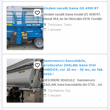
Vindem nacelă Genie GS 4390 RT
Vindem nacelă Genie model GS 4390 RT,
diesel 4X4, An de fabricație 2018. Condiții
foarte bune de funcționare. Garanție 12
Timisoara, Timis
luni. Pret 26000 euro + TVA
1 ianuarie
Semiremorci basculabile,
producator ZASLAW, bena Otel
HARDOX, vol. 25 mc - 30 mc, an fab.
2026 !
DESCRIERE VEHICULE : Semiremorci
ZASLAW, bena basculabila din OTEL , vol.
24 mc - 30 mc, (stoc nou 2026 sau in
Cluj-Napoca, Cluj
fabricatie ZASLAW) . DETALII: -
1 ianuarie
Semiremorci basculabile pe 3 axe, bena
constructie din OTEL , sectiune
semirotunda, cu basculare pe partea din