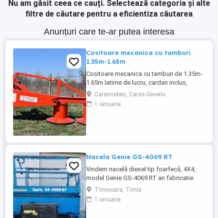
Nu am găsit ceea ce cauți.
Selectează categoria și alte
filtre de căutare pentru a eficientiza căutarea
Anunțuri care te-ar putea interesa
Cositoare mecanica cu tamburi
1.35m-1.65m
Cositoare mecanica cu tamburi de 1.35m-
1.65m latime de lucru, cardan inclus,
prelata, cheie de cutite Transport in toate
Caransebes, Caras-Severin
judetele
1 ianuarie
Nacela Genie GS-4069 RT
Vindem nacelă diesel tip foarfecă, 4X4,
model Genie GS-4069 RT an fabricatie
2018, 1100 ore functionare, conditii de
Timisoara, Timis
functionare foarte bune.
1 ianuarie