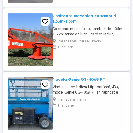
Cositoare mecanica cu tamburi
1.35m-1.65m
Cositoare mecanica cu tamburi de 1.35m-
1.65m latime de lucru, cardan inclus,
prelata, cheie de cutite Transport in toate
Caransebes, Caras-Severin
judetele
1 ianuarie
Nacela Genie GS-4069 RT
Vindem nacelă diesel tip foarfecă, 4X4,
model Genie GS-4069 RT an fabricatie
2018, 1100 ore functionare, conditii de
Timisoara, Timis
functionare foarte bune.
1 ianuarie