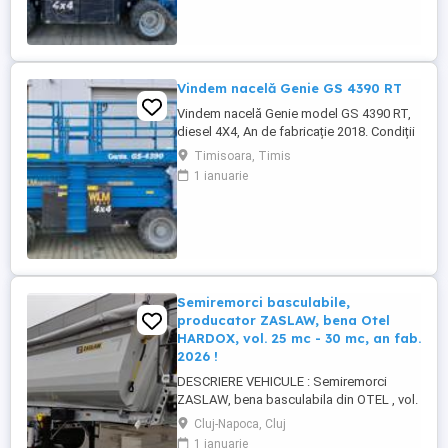
Vindem nacelă Genie GS 4390 RT
Vindem nacelă Genie model GS 4390 RT,
diesel 4X4, An de fabricație 2018. Condiții
foarte bune de funcționare. Garanție 12
Timisoara, Timis
luni. Pret 26000 euro + TVA
1 ianuarie
Semiremorci basculabile,
producator ZASLAW, bena Otel
HARDOX, vol. 25 mc - 30 mc, an fab.
2026 !
DESCRIERE VEHICULE : Semiremorci
ZASLAW, bena basculabila din OTEL , vol.
24 mc - 30 mc, (stoc nou 2026 sau in
Cluj-Napoca, Cluj
fabricatie ZASLAW) . DETALII: -
1 ianuarie