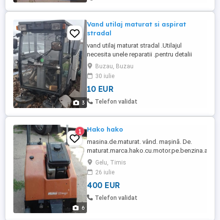
Vand utilaj maturat si aspirat
stradal
vand utilaj maturat stradal .Utilajul
necesita unele reparatii .pentru detalii
sunati la nr de telefon
Buzau, Buzau
30 iulie
10 EUR
Telefon validat
3
Hako hako
1
masina.de.maturat. vând. mașină. De.
maturat.marca.hako.cu.motor.pe.benzina.auto.
Cu. 2.perÎ..filtru.pt.praf.mașină. industrial.fabrica
Gelu, Timis
germania
26 iulie
400 EUR
Telefon validat
6