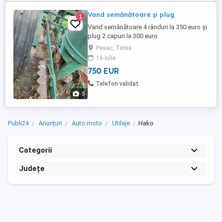
Vand semănătoare și plug
1
Vand semănătoare 4 rânduri la 350 euro și
plug 2 capuri la 300 euro
Pesac, Timis
16 iulie
750 EUR
Telefon validat
5
Publi24
Anunțuri
Auto moto
Utilaje
Hako
Categorii
Județe