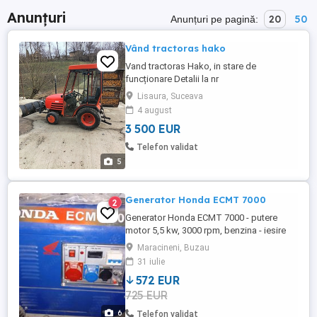
Anunțuri
20
50
Anunțuri pe pagină:
Vând tractoras hako
Vand tractoras Hako, in stare de
funcționare Detalii la nr
Lisaura, Suceava
4 august
3 500 EUR
Telefon validat
5
Generator Honda ECMT 7000
2
Generator Honda ECMT 7000 - putere
motor 5,5 kw, 3000 rpm, benzina - iesire
230-380V - trifazic MOTOR: HONDA
Maracineni, Buzau
Model: GX 390 (1 piston) Tip: 4 timpi,
31 iulie
OHV, racit cu aer Capacitate cilindrica: 389
572 EUR
cmc Alezaj x Cursa: 88 x 64 mm Putere
725 EUR
maxima neta: 8.2 kW 11 CP 3.600 rpm
Moment maxim: 25.1 ...
6
Telefon validat