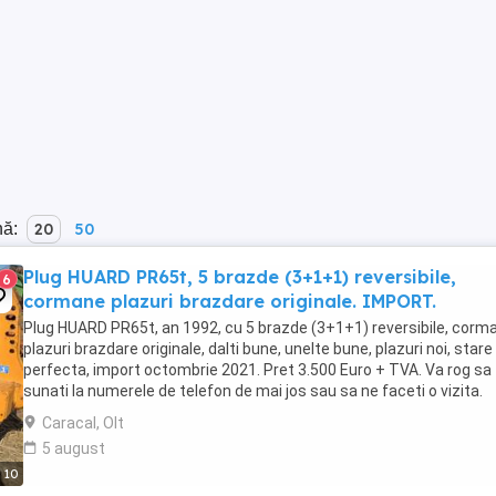
nă:
20
50
Plug HUARD PR65t, 5 brazde (3+1+1) reversibile,
6
cormane plazuri brazdare originale. IMPORT.
Plug HUARD PR65t, an 1992, cu 5 brazde (3+1+1) reversibile, corm
plazuri brazdare originale, dalti bune, unelte bune, plazuri noi, stare
perfecta, import octombrie 2021. Pret 3.500 Euro + TVA. Va rog sa
sunati la numerele de telefon de mai jos sau sa ne faceti o vizita.
Aducem la comanda orice ...
Caracal, Olt
5 august
10