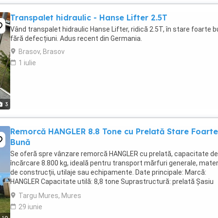
Transpalet hidraulic - Hanse Lifter 2.5T
Vând transpalet hidraulic Hanse Lifter, ridică 2.5T, în stare foarte b
fără defecțiuni. Adus recent din Germania.
Brasov, Brasov
1 iulie
3
Remorcă HANGLER 8.8 Tone cu Prelată Stare Foarte
Bună
Se oferă spre vânzare remorcă HANGLER cu prelată, capacitate de
încărcare 8.800 kg, ideală pentru transport mărfuri generale, mater
de construcții, utilaje sau echipamente. Date principale: Marcă:
HANGLER Capacitate utilă: 8,8 tone Suprastructură: prelată Șasiu
robust, construcție solidă Podea ...
Targu Mures, Mures
29 iunie