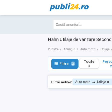
publi
24
.ro
Toate
Perso
Filtre
2
3
2
Hahn Utilaje de vanzare Secon
Publi24
Anunțuri
Auto moto
Utilaje
Toate
Pers
Filtre
2
3
2
→
Filtre active:
Auto moto
Utilaje