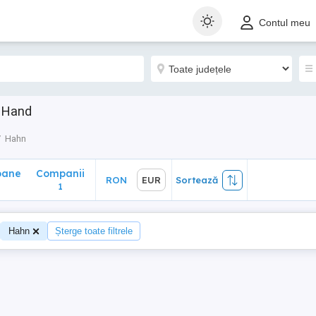
ane
Companii
RON
EUR
Sortează
Contul meu
1
d Hand
Hahn
oane
Companii
RON
EUR
Sortează
1
Hahn
Șterge toate filtrele