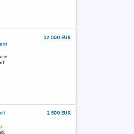
12 000 EUR
ent
,
mane
ret
ort
2 500 EUR
p,
oi,