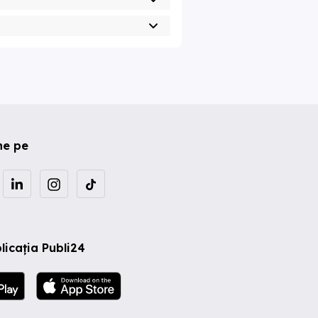
ne pe
licația Publi24