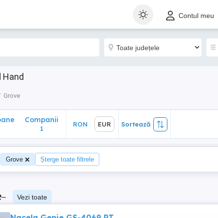
ane
Companii
RON
EUR
Sortează
Contul meu
1
d Hand
Grove
oane
Companii
RON
EUR
Sortează
1
Grove
Șterge toate filtrele
e
–
Vezi toate
Nacela Genie GS-4069 RT