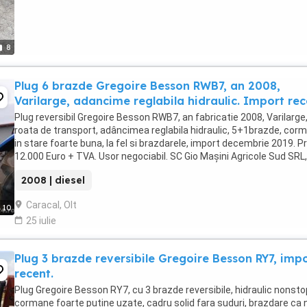
8
Plug 6 brazde Gregoire Besson RWB7, an 2008,
Varilarge, adancime reglabila hidraulic. Import rec
Plug reversibil Gregoire Besson RWB7, an fabricatie 2008, Varilarge
roata de transport, adâncimea reglabila hidraulic, 5+1brazde, cor
in stare foarte buna, la fel si brazdarele, import decembrie 2019. P
12.000 Euro + TVA. Usor negociabil. SC Gio Maşini Agricole Sud SRL,
adresa: str. Gh. Doja ...
2008 | diesel
Caracal, Olt
10
25 iulie
Plug 3 brazde reversibile Gregoire Besson RY7, imp
recent.
Plug Gregoire Besson RY7, cu 3 brazde reversibile, hidraulic nonsto
cormane foarte putine uzate, cadru solid fara suduri, brazdare ca n