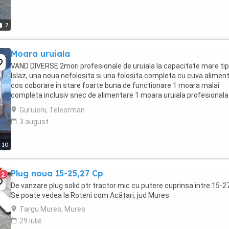
7
Moara uruiala
VAND DIVERSE 2mori profesionale de uruiala la capacitate mare tip
Islaz, una noua nefolosita si una folosita completa cu cuva aliment
cos coborare in stare foarte buna de functionare 1 moara malai
completa inclusiv snec de alimentare 1 moara uruiala profesionala
Gruber de mare capacitate ...
Guruieni, Teleorman
3 august
10
Plug noua 15-25,27 Cp
2
De vanzare plug solid ptr tractor mic cu putere cuprinsa intre 15-2
Se poate vedea la Roteni com Acățari, jud Mures.
Targu Mures, Mures
29 iulie