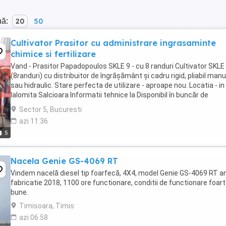
nă:
20
50
Cultivator Prasitor cu administrare ingrasaminte
chimice si fertilizare
Vand - Prasitor Papadopoulos SKLE 9 - cu 8 randuri Cultivator SKLE
(8randuri) cu distribuitor de îngrășământ și cadru rigid, pliabil manu
sau hidraulic. Stare perfecta de utilizare - aproape nou. Locatia - in
Ialomita Salcioara Informatii tehnice la Disponibil în buncăr de
capacitate de 750l. Capacul ...
Sector 5, Bucuresti
azi 11:36
5
Nacela Genie GS-4069 RT
Vindem nacelă diesel tip foarfecă, 4X4, model Genie GS-4069 RT a
fabricatie 2018, 1100 ore functionare, conditii de functionare foar
bune.
Timisoara, Timis
azi 06:58