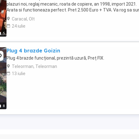
plazuri noi, reglaj mecanic, roata de copiere, an 1998, import 2021.
Arata si functioneaza perfect. Pret 2.500 Euro + TVA. Va rog sa su
la numerele de telefon ...
Caracal, Olt
24 iulie
5
Plug 4 brazde Goizin
Plug 4 brazde funcțional, prezintă uzură, Preț FIX.
Teleorman, Teleorman
13 iulie
8