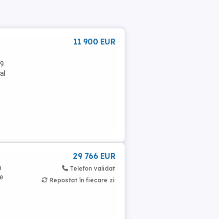
11 900 EUR
 9
al
29 766 EUR
n
Telefon validat
te
Repostat în fiecare zi