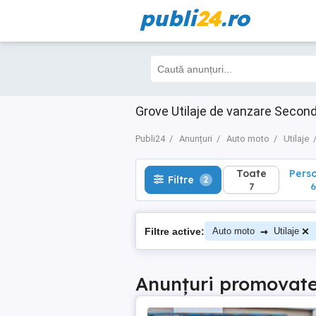
publi
24
.ro
Toate
Perso
Filtre
2
7
6
Grove Utilaje de vanzare Secon
Publi24
Anunțuri
Auto moto
Utilaje
Toate
Pers
Filtre
2
7
6
→
Filtre active:
Auto moto
Utilaje
Anunțuri promovat