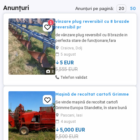
Anunțuri
20
50
Anunțuri pe pagină:
vînzare plug reversibil cu 8 brazde
1
reversibil pr
de vânzare plug reversibil cu 8 brazde in
perfecta stare de funcționare,fara
suduri,fara lovituri,lățime brazde arătură
Craiova, Dolj
385cm. Preț bun pentru cumpărare.
5 august
5 EUR
5,555 EUR
2
Telefon validat
Mașină de recoltat cartofi Grimme
Se vinde mașină de recoltat cartofi
Grimme Europa Standette, în stare bună
de funcționare. Utilaj complet și funcțional
Pascani, Iasi
Gata de lucru Buncăr de colectare Sistem
4 august
de curățare cu site și tambur Acționare
5,000 EUR
prin priză de putere (PTO) Utilajul prezintă
5,500 EUR
urme normale de uzură. Este un model