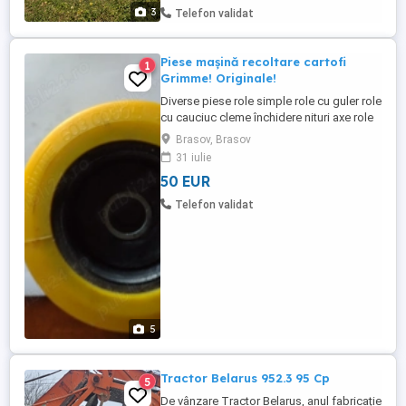
robust, ...
3
Telefon validat
Piese mașină recoltare cartofi
1
Grimme! Originale!
Diverse piese role simple role cu guler role
cu cauciuc cleme închidere nituri axe role
capace protecție rulmenți role Amac
Brasov, Brasov
scuturător! Stoc limitat! Preturi
31 iulie
avantajoase! Discount 5 %
50 EUR
Telefon validat
5
Tractor Belarus 952.3 95 Cp
5
De vânzare Tractor Belarus, anul fabricație