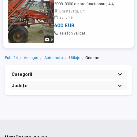
2008, 8000 de ore funcționare, 4 4,
cauciucuri noi față și spate- preț: 6000 E
Brastavatu, Olt
De vânzare Mașină de scos și încărcat
25 iunie
ceapă. Preț-2000 E
600 EUR
Telefon validat
6
Publi24
Anunțuri
Auto moto
Utilaje
Grimme
Categorii
Județe