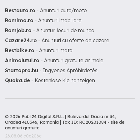
Bestauto.ro
- Anunturi auto/moto
Romimo.ro
- Anunturi imobiliare
Romjob.ro
- Anunturi locuri de munca
Cazare24.ro
- Anunturi cu oferte de cazare
Bestbike.ro
- Anunturi moto
Animalutul.ro
- Anunturi gratuite animale
Startapro.hu
- Ingyenes Apróhirdetés
Quoka.de
- Kostenlose Kleinanzeigen
© 2026 Publi24 Digital S.R.L. | Bulevardul Dacia nr 34,
Oradea 410346, Romania | Tax ID: RO20201084 -
site de
anunturi gratuite
26.08.06.c0c206c