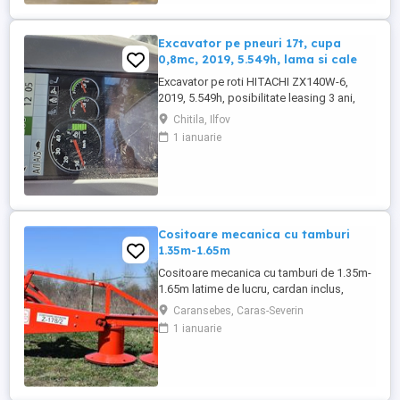
Excavator pe pneuri 17t, cupa
0,8mc, 2019, 5.549h, lama si cale
Excavator pe roti HITACHI ZX140W-6,
2019, 5.549h, posibilitate leasing 3 ani,
STARE FOARTE BUNA. Se poate vedea si
Chitila, Ilfov
proba in Chitila , sos de Centura Bucuresti
1 ianuarie
la UTIROM INVEST SRL
Cositoare mecanica cu tamburi
1.35m-1.65m
Cositoare mecanica cu tamburi de 1.35m-
1.65m latime de lucru, cardan inclus,
prelata, cheie de cutite Transport in toate
Caransebes, Caras-Severin
judetele
1 ianuarie