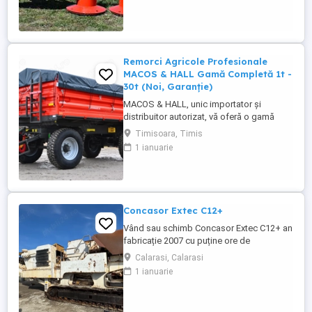
Remorci Agricole Profesionale
MACOS & HALL Gamă Completă 1t -
30t (Noi, Garanție)
MACOS & HALL, unic importator și
distribuitor autorizat, vă oferă o gamă
variată de remorci agricole și tehnologice,
Timisoara, Timis
special concepute pentru a răspunde
1 ianuarie
nevoilor fermierilor moderni. Toate
produsele noastre sunt fabricate la
standarde europene înalte, asigurând
durabilitate și performanță maximă în
exploatare. Gama ...
Concasor Extec C12+
Vând sau schimb Concasor Extec C12+ an
fabricație 2007 cu puține ore de
funcționare.
Calarasi, Calarasi
1 ianuarie