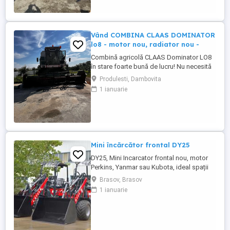
Vând COMBINA CLAAS DOMINATOR
lo8 - motor nou, radiator nou -
Combină agricolă CLAAS Dominator LO8
în stare foarte bună de lucru! Nu necesită
investiții majore pornește și lucrează
Produlesti, Dambovita
imediat! CLAAS Dominator LO8 combină
1 ianuarie
robustă, fiabilă Heder cereale (seria
287968) Heder echipament porumb (seria
5512) Sistem complet funcțional de
treierat Întreținută ...
Mini încărcător frontal DY25
DY25, Mini Incarcator frontal nou, motor
Perkins, Yanmar sau Kubota, ideal spații
mici. DY 25 este un mini-încărcător frontal
Brasov, Brasov
articulat nou, cu garanție, destinat
1 ianuarie
lucrărilor în spații înguste și nu numai,
ideal pentru prestatorii de servicii în
peisagistică, datorită gabaritului redus și
a greutății ...