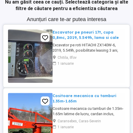
Nu am găsit ceea ce cauți.
Selectează categoria și alte
filtre de căutare pentru a eficientiza căutarea
Anunțuri care te-ar putea interesa
Excavator pe pneuri 17t, cupa
0,8mc, 2019, 5.549h, lama si cale
Excavator pe roti HITACHI ZX140W-6,
2019, 5.549h, posibilitate leasing 3 ani,
STARE FOARTE BUNA. Se poate vedea si
Chitila, Ilfov
proba in Chitila , sos de Centura Bucuresti
1 ianuarie
la UTIROM INVEST SRL
Cositoare mecanica cu tamburi
1.35m-1.65m
Cositoare mecanica cu tamburi de 1.35m-
1.65m latime de lucru, cardan inclus,
prelata, cheie de cutite Transport in toate
Caransebes, Caras-Severin
judetele
1 ianuarie