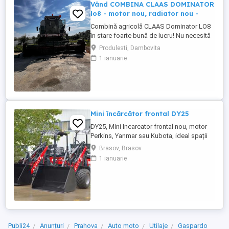
Vând COMBINA CLAAS DOMINATOR
lo8 - motor nou, radiator nou -
Combină agricolă CLAAS Dominator LO8
în stare foarte bună de lucru! Nu necesită
investiții majore pornește și lucrează
Produlesti, Dambovita
imediat! CLAAS Dominator LO8 combină
1 ianuarie
robustă, fiabilă Heder cereale (seria
287968) Heder echipament porumb (seria
5512) Sistem complet funcțional de
treierat Întreținută ...
Mini încărcător frontal DY25
DY25, Mini Incarcator frontal nou, motor
Perkins, Yanmar sau Kubota, ideal spații
mici. DY 25 este un mini-încărcător frontal
Brasov, Brasov
articulat nou, cu garanție, destinat
1 ianuarie
lucrărilor în spații înguste și nu numai,
ideal pentru prestatorii de servicii în
peisagistică, datorită gabaritului redus și
a greutății ...
Publi24
Anunțuri
Prahova
Auto moto
Utilaje
Gaspardo