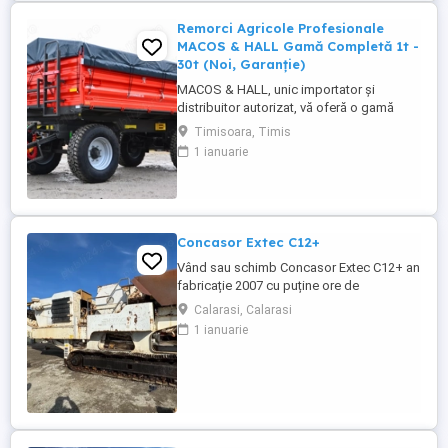
Remorci Agricole Profesionale
MACOS & HALL Gamă Completă 1t -
30t (Noi, Garanție)
MACOS & HALL, unic importator și
distribuitor autorizat, vă oferă o gamă
variată de remorci agricole și tehnologice,
Timisoara, Timis
special concepute pentru a răspunde
1 ianuarie
nevoilor fermierilor moderni. Toate
produsele noastre sunt fabricate la
standarde europene înalte, asigurând
durabilitate și performanță maximă în
exploatare. Gama ...
Concasor Extec C12+
Vând sau schimb Concasor Extec C12+ an
fabricație 2007 cu puține ore de
funcționare.
Calarasi, Calarasi
1 ianuarie