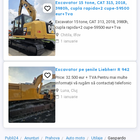
Excavator 15 tone, CAT 313, 2018,
3980h, cupla rapida+2 cupe-59500
eur+Tva
Excavator 15 tone, CAT 313, 2018, 3980h,
cupla rapida+2 cupe-59500 eur+Tva
Chitila, Ilfov
1 ianuarie
Excavator pe șenile Liebherr R 942
Price: 32.500 eur + TVA Pentru mai multe
informații vă rugăm să contactați telefonic
la numerele: tel: 0743 131 559 sau: 0751
Luna, Cluj
268 586 Excavator pe șenile Liebherr R 942
1 ianuarie
An fabricație : 2004 Ore de funcționare:
10.000 h Dotari: 40 tone cupa 2 mc cuplă
rapidă instalație de picon instalație ...
Publi24
Anunțuri
Prahova
Auto moto
Utilaje
Gaspardo