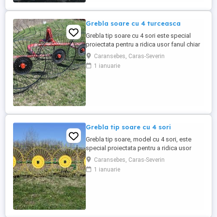
Grebla soare cu 4 turceasca
Grebla tip soare cu 4 sori este special
proiectata pentru a ridica usor fanul chiar
de pe un teren accidentat.De asemenea
Caransebes, Caras-Severin
aceasta grebla poate fi utilizata pentru
1 ianuarie
adunat,rasfirat sau intors fanul. Transport
in toata tara
Grebla tip soare cu 4 sori
Grebla tip soare, model cu 4 sori, este
special proiectata pentru a ridica usor
fanul chiar de pe un teren accidentat. De
Caransebes, Caras-Severin
asemenea aceasta grebla poate fi utilizata
1 ianuarie
pentru adunat,rasfirat sau intors fanul. La
asezarea fiecarei roti s-au utilizat 2
rulmenti capsati intr-un lagar. Transport in
toata ...