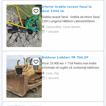
Oferta! Grebla ravasit fanul la
doar 3.000 lei
Grebla ravasit fanul . Grebla de intors fanul
Z591 Lungime1480mm Latime2630mm
Inaltime1100mm Greutate170K gLatimea
Caransebes, Caras-Severin
de lucru -intors2,63m Turatia prizei de
1 ianuarie
putere540 rot min Numar rotatii ale
rotoarelor270 rot min Viteza ce lucru6-12
Km h Transport in toata tara Pentru detalii
si comenzi, apelati ...
Buldozer Liebherr PR 734LGP
Price: 35.900 eur + TVA Pentru mai multe
informații vă rugăm să contactați telefonic
la numerele: tel: 07 arata numarul 131 559
Luna, Cluj
sau: 07 arata numarul 268 586 Buldozer
1 ianuarie
Liebherr PR 734LGP an fabricatie 2009 ore
de funcționare 8.700 h 200 CP greutate 22
tone cale de rulare 80% bună lamă 4 ...