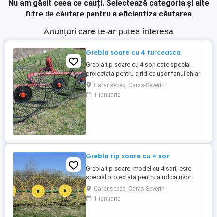
Nu am găsit ceea ce cauți.
Selectează categoria și alte
filtre de căutare pentru a eficientiza căutarea
Anunțuri care te-ar putea interesa
Grebla soare cu 4 turceasca
Grebla tip soare cu 4 sori este special
proiectata pentru a ridica usor fanul chiar
de pe un teren accidentat.De asemenea
Caransebes, Caras-Severin
aceasta grebla poate fi utilizata pentru
1 ianuarie
adunat,rasfirat sau intors fanul. Transport
in toata tara
Grebla tip soare cu 4 sori
Grebla tip soare, model cu 4 sori, este
special proiectata pentru a ridica usor
fanul chiar de pe un teren accidentat. De
Caransebes, Caras-Severin
asemenea aceasta grebla poate fi utilizata
1 ianuarie
pentru adunat,rasfirat sau intors fanul. La
asezarea fiecarei roti s-au utilizat 2