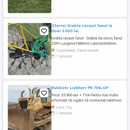
rulmenti capsati intr-un lagar. Transport in
toata ...
Oferta! Grebla ravasit fanul la
doar 3.000 lei
Grebla ravasit fanul . Grebla de intors fanul
Z591 Lungime1480mm Latime2630mm
Inaltime1100mm Greutate170K gLatimea
Caransebes, Caras-Severin
de lucru -intors2,63m Turatia prizei de
1 ianuarie
putere540 rot min Numar rotatii ale
rotoarelor270 rot min Viteza ce lucru6-12
Km h Transport in toata tara Pentru detalii
si comenzi, apelati ...
Buldozer Liebherr PR 734LGP
Price: 35.900 eur + TVA Pentru mai multe
informații vă rugăm să contactați telefonic
la numerele: tel: 07 arata numarul 131 559
Luna, Cluj
sau: 07 arata numarul 268 586 Buldozer
1 ianuarie
Liebherr PR 734LGP an fabricatie 2009 ore
de funcționare 8.700 h 200 CP greutate 22
tone cale de rulare 80% bună lamă 4 ...