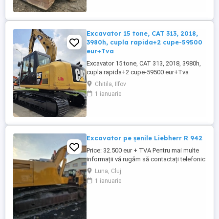
Excavator 15 tone, CAT 313, 2018,
3980h, cupla rapida+2 cupe-59500
eur+Tva
Excavator 15 tone, CAT 313, 2018, 3980h,
cupla rapida+2 cupe-59500 eur+Tva
Chitila, Ilfov
1 ianuarie
Excavator pe șenile Liebherr R 942
Price: 32.500 eur + TVA Pentru mai multe
informații vă rugăm să contactați telefonic
la numerele: tel: 0743 131 559 sau: 0751
Luna, Cluj
268 586 Excavator pe șenile Liebherr R 942
1 ianuarie
An fabricație : 2004 Ore de funcționare:
10.000 h Dotari: 40 tone cupa 2 mc cuplă
rapidă instalație de picon instalație ...