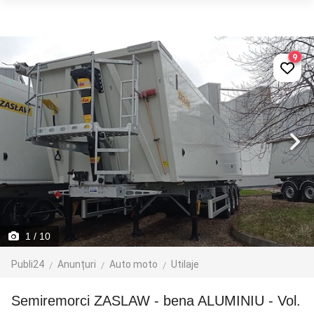
9
1
/ 10
Publi24
Anunțuri
Auto moto
Utilaje
Semiremorci ZASLAW - bena ALUMINIU - Vol.