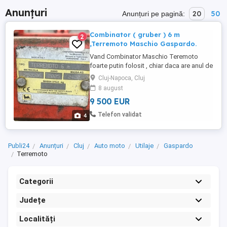
Anunțuri
20
50
Anunțuri pe pagină:
Combinator ( gruber ) 6 m
2
,Terremoto Maschio Gaspardo.
Vand Combinator Maschio Teremoto
foarte putin folosit , chiar daca are anul de
fabricatie din 2005. Pret 9500 euro.
Cluj-Napoca, Cluj
8 august
9 500 EUR
Telefon validat
4
Publi24
Anunțuri
Cluj
Auto moto
Utilaje
Gaspardo
Terremoto
Categorii
Județe
Localități