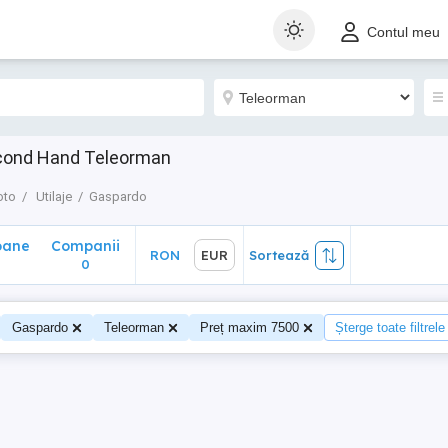
ane
Companii
RON
EUR
Sortează
Contul meu
0
econd Hand Teleorman
oto
Utilaje
Gaspardo
oane
Companii
RON
EUR
Sortează
0
Gaspardo
Teleorman
Preț maxim 7500
Șterge toate filtrele