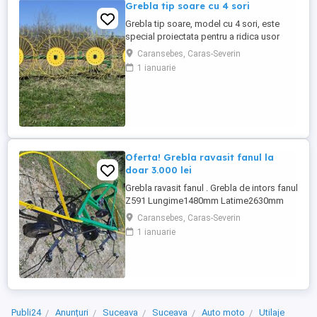
Grebla tip soare cu 4 sori
Grebla tip soare, model cu 4 sori, este
special proiectata pentru a ridica usor
fanul chiar de pe un teren accidentat. De
Caransebes, Caras-Severin
asemenea aceasta grebla poate fi utilizata
1 ianuarie
pentru adunat,rasfirat sau intors fanul. La
asezarea fiecarei roti s-au utilizat 2
rulmenti capsati intr-un lagar. Transport in
toata ...
Oferta! Grebla ravasit fanul la
doar 3.000 lei
Grebla ravasit fanul . Grebla de intors fanul
Z591 Lungime1480mm Latime2630mm
Inaltime1100mm Greutate170K gLatimea
Caransebes, Caras-Severin
de lucru -intors2,63m Turatia prizei de
1 ianuarie
putere540 rot min Numar rotatii ale
rotoarelor270 rot min Viteza ce lucru6-12
Km h Transport in toata tara Pentru detalii
si comenzi, apelati ...
Publi24
Anunțuri
Suceava
Suceava
Auto moto
Utilaje