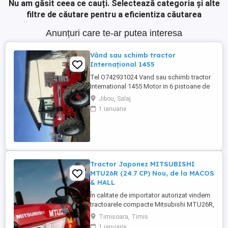
Nu am găsit ceea ce cauți.
Selectează categoria și alte
filtre de căutare pentru a eficientiza căutarea
Anunțuri care te-ar putea interesa
Vând sau schimb tractor
Internațional 1455
Tel O742931024 Vand sau schimb tractor
International 1455 Motor in 6 pistoane de
145 cai cu turbo Cilindru ajutător la ridicare
Jibou, Salaj
Tiranti față Cauciucuri in stare foarte buna
1 ianuarie
Tractorul se afla intr-o stare foarte buna,
fara defectiuni, toate reviziile au fost
facute si schimburi de consumabile, nu
necesita ...
Tractor Japonez MITSUBISHI
MTU26R (24.7 CP) Nou, de la MACOS
& HALL
În calitate de importator autorizat vindem
tractoarele compacte Mitsubishi MTU26R,
un tractor proiectat și fabricat integral în
Timisoara, Timis
Japonia, recunoscut pentru fiabilitatea sa
1 ianuarie