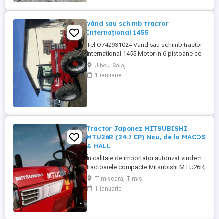
si comenzi, apelati ...
Vând sau schimb tractor
Internațional 1455
Tel O742931024 Vand sau schimb tractor
International 1455 Motor in 6 pistoane de
145 cai cu turbo Cilindru ajutător la ridicare
Jibou, Salaj
Tiranti față Cauciucuri in stare foarte buna
1 ianuarie
Tractorul se afla intr-o stare foarte buna,
fara defectiuni, toate reviziile au fost
facute si schimburi de consumabile, nu
necesita ...
Tractor Japonez MITSUBISHI
MTU26R (24.7 CP) Nou, de la MACOS
& HALL
În calitate de importator autorizat vindem
tractoarele compacte Mitsubishi MTU26R,
un tractor proiectat și fabricat integral în
Timisoara, Timis
Japonia, recunoscut pentru fiabilitatea sa
1 ianuarie
legendară și eficiența în spații restrânse.
Ideal pentru vii, livezi, sere sau lucrări
municipale. De ce să alegi Mitsubishi