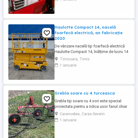
legendară și eficiența în spații restrânse.
Ideal pentru vii, livezi, sere sau lucrări
municipale. De ce să alegi Mitsubishi
MTU26R ...
Haulotte Compact 14, nacelă
foarfecă electrică, an fabricație
2020
De vânzare nacelă tip foarfecă electrică
Haulotte Compact 14, înălțime de lucru 14
m, an fabricație 2020, ore funcționare 570,
Timisoara, Timis
stare foarte bună de funcționarepreț 7000
1 ianuarie
euro +TVA
Grebla soare cu 4 turceasca
Grebla tip soare cu 4 sori este special
proiectata pentru a ridica usor fanul chiar
de pe un teren accidentat.De asemenea
Caransebes, Caras-Severin
aceasta grebla poate fi utilizata pentru
1 ianuarie
adunat,rasfirat sau intors fanul. Transport
in toata tara