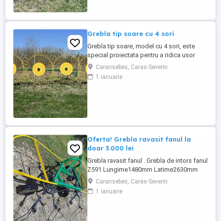
Grebla tip soare cu 4 sori
Grebla tip soare, model cu 4 sori, este
special proiectata pentru a ridica usor
fanul chiar de pe un teren accidentat. De
Caransebes, Caras-Severin
asemenea aceasta grebla poate fi utilizata
1 ianuarie
pentru adunat,rasfirat sau intors fanul. La
asezarea fiecarei roti s-au utilizat 2
rulmenti capsati intr-un lagar. Transport in
toata ...
Oferta! Grebla ravasit fanul la
doar 3.000 lei
Grebla ravasit fanul . Grebla de intors fanul
Z591 Lungime1480mm Latime2630mm
Inaltime1100mm Greutate170K gLatimea
Caransebes, Caras-Severin
de lucru -intors2,63m Turatia prizei de
1 ianuarie
putere540 rot min Numar rotatii ale
rotoarelor270 rot min Viteza ce lucru6-12
Km h Transport in toata tara Pentru detalii