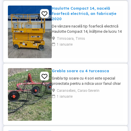
MTU26R ...
Haulotte Compact 14, nacelă
foarfecă electrică, an fabricație
2020
De vânzare nacelă tip foarfecă electrică
Haulotte Compact 14, înălțime de lucru 14
m, an fabricație 2020, ore funcționare 570,
Timisoara, Timis
stare foarte bună de funcționarepreț 7000
1 ianuarie
euro +TVA
Grebla soare cu 4 turceasca
Grebla tip soare cu 4 sori este special
proiectata pentru a ridica usor fanul chiar
de pe un teren accidentat.De asemenea
Caransebes, Caras-Severin
aceasta grebla poate fi utilizata pentru
1 ianuarie
adunat,rasfirat sau intors fanul. Transport
in toata tara