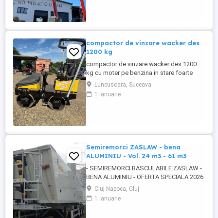
paleti faca cupa Pentru mai multe detalii
foto video puteti contacta Darius ...
compactor de vinzare wacker des
1200 kg
compactor de vinzare wacker des 1200
kg cu moter pe benzina in stare foarte
buna de functionare cu vibratie si apa pt
Luncusoara, Suceava
valurii pentru mai multe detalii pe watzup
1 ianuarie
darius
Semiremorci ZASLAW - bena
ALUMINIU - Vol. 24 m3 - 61 m3
- SEMIREMORCI BASCULABILE ZASLAW -
BENA ALUMINIU - OFERTA SPECIALA 2026
!! - VEHICULE NOI - ( pe stoc SAU în
Cluj-Napoca, Cluj
fabricație ZASLAW - cu termen SCURT de
1 ianuarie
livrare ) DESCRIERE VEHICULE : -
Semiremorci basculabile din ALUMINIU,