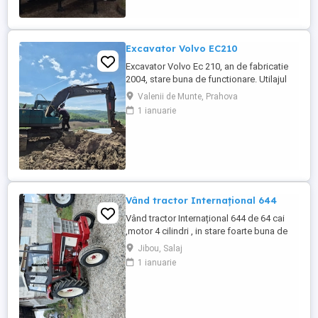
bena ultra- usoara , destinate transportului
de cereale si al altor materiale ...
Excavator Volvo EC210
Excavator Volvo Ec 210, an de fabricatie
2004, stare buna de functionare. Utilajul
are cupla hidarulica rapida, linii hidraulice
Valenii de Munte, Prahova
auxiliare pentru picon, foarfeca, etc.
1 ianuarie
Motorul este Deutz-Volvo cu racire pe
apa.Cale de rulare noua, schimbat anul
trecut lanturi, role, stelute. Proprietar
persoana juridica.Pretul ...
Vând tractor Internațional 644
Vând tractor Internațional 644 de 64 cai
,motor 4 cilindri , in stare foarte buna de
functionare, cutie de viteze mecanica cu 2
Jibou, Salaj
manete ,ambreiaj priza, cauciucuri in stare
1 ianuarie
bună ,fara defecte, revizie facuta,
schimburi de consumabile facute, nu
necesita investitii. Preț 5200