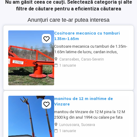
Nu am găsit ceea ce cauți.
Selectează categoria și alte
filtre de căutare pentru a eficientiza căutarea
Anunțuri care te-ar putea interesa
Cositoare mecanica cu tamburi
1.35m-1.65m
Cositoare mecanica cu tamburi de 1.35m-
1.65m latime de lucru, cardan inclus,
prelata, cheie de cutite Transport in toate
Caransebes, Caras-Severin
judetele
1 ianuarie
manitou de 12 m inaltime de
Vinzare
manitou de Vinzare de 12 M pina la 12 M
2500 kg din anul 1994 cu calare pe fata
greutate lui 9500 kg utilajul este in
Luncusoara, Suceava
Luncusoara Jud Suceava in stare buna de
1 ianuarie
Functionare se vinde doar cu Furci pt