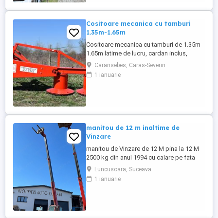
Cositoare mecanica cu tamburi
1.35m-1.65m
Cositoare mecanica cu tamburi de 1.35m-
1.65m latime de lucru, cardan inclus,
prelata, cheie de cutite Transport in toate
Caransebes, Caras-Severin
judetele
1 ianuarie
manitou de 12 m inaltime de
Vinzare
manitou de Vinzare de 12 M pina la 12 M
2500 kg din anul 1994 cu calare pe fata
greutate lui 9500 kg utilajul este in
Luncusoara, Suceava
Luncusoara Jud Suceava in stare buna de
1 ianuarie
Functionare se vinde doar cu Furci pt
paleti faca cupa Pentru mai multe detalii
foto video puteti contacta Darius ...