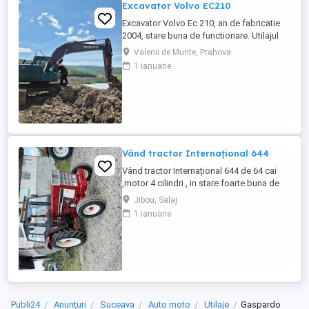
Excavator Volvo EC210
Excavator Volvo Ec 210, an de fabricatie
2004, stare buna de functionare. Utilajul
are cupla hidarulica rapida, linii hidraulice
Valenii de Munte, Prahova
auxiliare pentru picon, foarfeca, etc.
1 ianuarie
Motorul este Deutz-Volvo cu racire pe
apa.Cale de rulare noua, schimbat anul
trecut lanturi, role, stelute. Proprietar
persoana juridica.Pretul ...
Vând tractor Internațional 644
Vând tractor Internațional 644 de 64 cai
,motor 4 cilindri , in stare foarte buna de
functionare, cutie de viteze mecanica cu 2
Jibou, Salaj
manete ,ambreiaj priza, cauciucuri in stare
1 ianuarie
bună ,fara defecte, revizie facuta,
schimburi de consumabile facute, nu
necesita investitii. Preț 5200
Publi24
Anunțuri
Suceava
Auto moto
Utilaje
Gaspardo