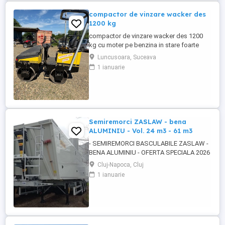
compactor de vinzare wacker des
1200 kg
compactor de vinzare wacker des 1200
kg cu moter pe benzina in stare foarte
buna de functionare cu vibratie si apa pt
Luncusoara, Suceava
valurii pentru mai multe detalii pe watzup
1 ianuarie
darius
Semiremorci ZASLAW - bena
ALUMINIU - Vol. 24 m3 - 61 m3
- SEMIREMORCI BASCULABILE ZASLAW -
BENA ALUMINIU - OFERTA SPECIALA 2026
!! - VEHICULE NOI - ( pe stoc SAU în
Cluj-Napoca, Cluj
fabricație ZASLAW - cu termen SCURT de
1 ianuarie
livrare ) DESCRIERE VEHICULE : -
Semiremorci basculabile din ALUMINIU,
bena ultra- usoara , destinate transportului
de cereale si al altor materiale ...