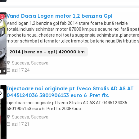
Vand Dacia Logan motor 1,2 benzina Gpl
1
Vand logan 1,2 benzina gpl fab 2014 stare foarte bună revizie
totală,inclusiv schimbat motor 87000 km,pus scaune noi față spa
,mocheta noua ,chedere noi toata suspensia schimbata ,planetare,
motor schimbat alternator ,electromotor, baterie noua.Distrbutie s
pompa apa schimbată.Mașina a fost taxi.Nu ...
2014 | benzina + gpl | 420000 km
Suceava, Suceava
azi 17:24
8
Injectoare noi originale pt Iveco Stralis AD AS AT
0445124036 5801906153 euro 6 .Pret fix.
Injectoare noi originale pt Iveco Stralis AD AS AT 0445124036
5801906153 euro 6 .Pret fix 200E/buc.
Suceava, Suceava
azi 17:21