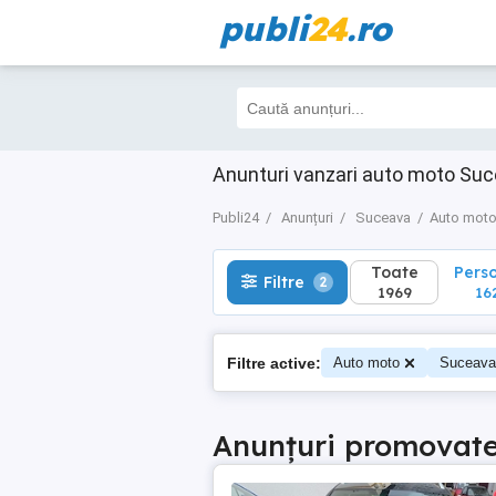
publi
24
.ro
Toate
Perso
Filtre
2
1969
1623
Anunturi vanzari auto moto Su
Publi24
Anunțuri
Suceava
Auto mot
Toate
Pers
Filtre
2
1969
16
Filtre active:
Auto moto
Suceava
Anunțuri promovat