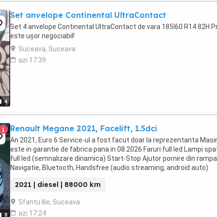
Set anvelope Continental UltraContact
Set 4 anvelope Continental UltraContact de vara 185l60 R14 82H P
este ușor negociabil!
Suceava, Suceava
azi 17:39
4
Renault Megane 2021, Facelift, 1.5dci
1
An 2021, Euro 6 Service-ul a fost facut doar la reprezentanta Masi
este in garantie de fabrica pana in 08.2026 Faruri full led Lampi spa
full led (semnalizare dinamica) Start-Stop Ajutor pornire din rampa
Navigatie, Bluetooth, Handsfree (audio streaming, android auto)
Climatronic, pilot automat Geamuri ...
2021 | diesel | 88000 km
Sfantu Ilie, Suceava
azi 17:24
8