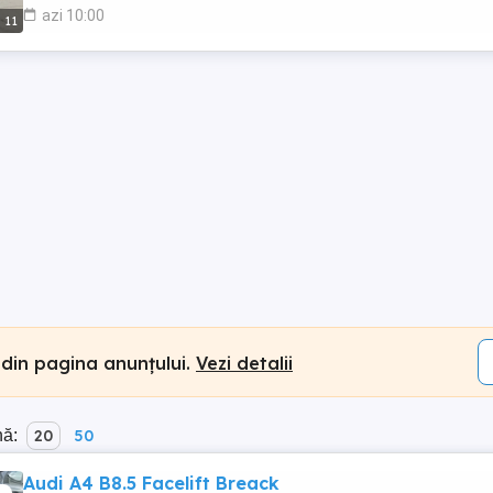
azi 10:00
11
 din pagina anunțului.
Vezi detalii
nă:
20
50
Audi A4 B8.5 Facelift Breack