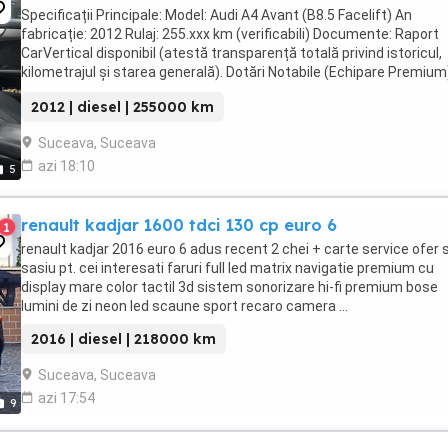
Specificații Principale: Model: Audi A4 Avant (B8.5 Facelift) An
fabricație: 2012 Rulaj: 255.xxx km (verificabili) Documente: Raport
CarVertical disponibil (atestă transparență totală privind istoricul,
kilometrajul și starea generală). Dotări Notabile (Echipare Premium
Distronic (Adaptive Cruise ...
2012 | diesel | 255000 km
Suceava, Suceava
azi 18:10
5
renault kadjar 1600 tdci 130 cp euro 6
1
renault kadjar 2016 euro 6 adus recent 2 chei + carte service ofer 
sasiu pt. cei interesati faruri full led matrix navigatie premium cu
display mare color tactil 3d sistem sonorizare hi-fi premium bose
lumini de zi neon led scaune sport recaro camera ...
2016 | diesel | 218000 km
Suceava, Suceava
azi 17:54
9