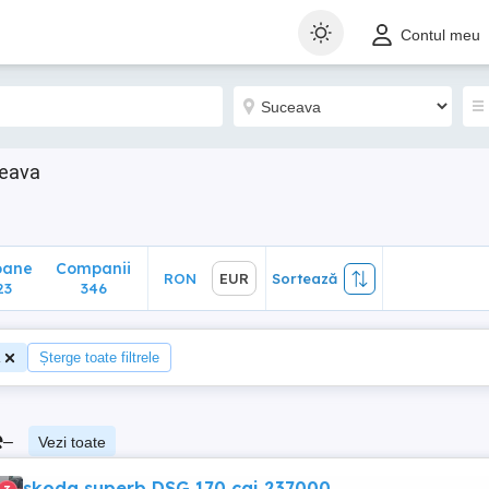
ane
Companii
RON
EUR
Sortează
Contul meu
346
ceava
o
oane
Companii
RON
EUR
Sortează
23
346
Șterge toate filtrele
e
–
Vezi toate
skoda superb DSG 170 cai 237000