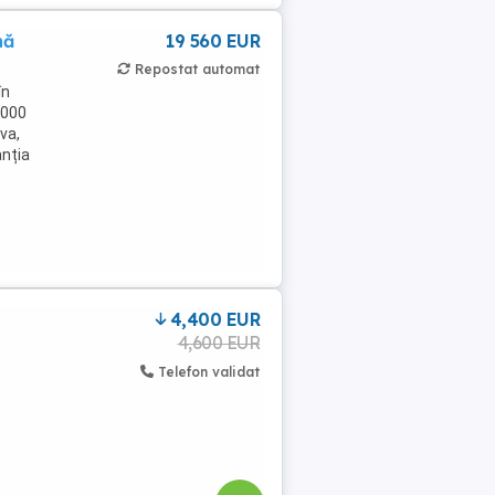
nă
19 560 EUR
Repostat automat
în
.000
va,
anția
4,400 EUR
4,600 EUR
Telefon validat