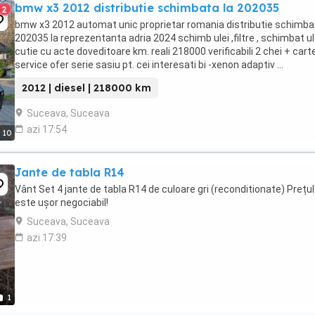
bmw x3 2012 distributie schimbata la 202035
2
bmw x3 2012 automat unic proprietar romania distributie schimba
202035 la reprezentanta adria 2024 schimb ulei ,filtre , schimbat ule
cutie cu acte doveditoare km. reali 218000 verificabili 2 chei + cart
service ofer serie sasiu pt. cei interesati bi -xenon adaptiv ...
2012 | diesel | 218000 km
Suceava, Suceava
azi 17:54
10
Jante de tabla R14
Vânt Set 4 jante de tabla R14 de culoare gri (reconditionate) Prețul
este ușor negociabil!
Suceava, Suceava
azi 17:39
1