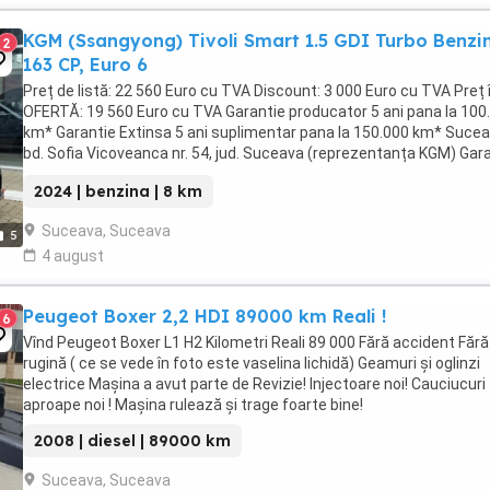
KGM (Ssangyong) Tivoli Smart 1.5 GDI Turbo Benzi
2
163 CP, Euro 6
Preț de listă: 22 560 Euro cu TVA Discount: 3 000 Euro cu TVA Preț 
OFERTĂ: 19 560 Euro cu TVA Garantie producator 5 ani pana la 100
km* Garantie Extinsa 5 ani suplimentar pana la 150.000 km* Sucea
bd. Sofia Vicoveanca nr. 54, jud. Suceava (reprezentanța KGM) Gar
oferită include 5 ...
2024 | benzina | 8 km
Suceava, Suceava
5
4 august
Peugeot Boxer 2,2 HDI 89000 km Reali !
6
Vînd Peugeot Boxer L1 H2 Kilometri Reali 89 000 Fără accident Fără
rugină ( ce se vede în foto este vaselina lichidă) Geamuri și oglinzi
electrice Mașina a avut parte de Revizie! Injectoare noi! Cauciucuri
aproape noi ! Mașina rulează și trage foarte bine!
2008 | diesel | 89000 km
Suceava, Suceava