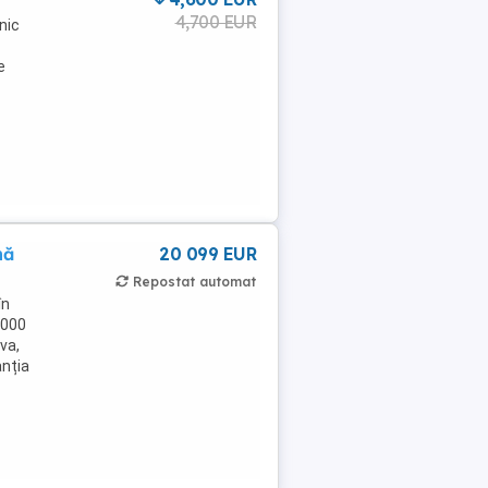
4,700 EUR
nic
e
nă
20 099 EUR
Repostat automat
în
.000
va,
anția