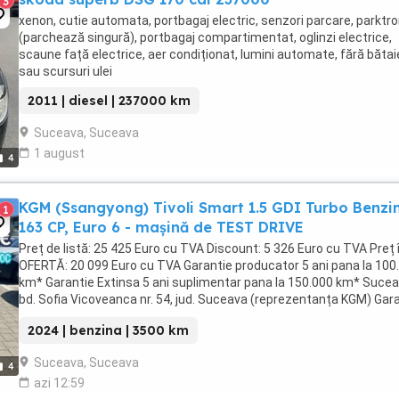
3
xenon, cutie automata, portbagaj electric, senzori parcare, parktro
(parchează singură), portbagaj compartimentat, oglinzi electrice,
scaune față electrice, aer condiționat, lumini automate, fără bătai
sau scursuri ulei
2011 | diesel | 237000 km
Suceava, Suceava
1 august
4
KGM (Ssangyong) Tivoli Smart 1.5 GDI Turbo Benzi
1
163 CP, Euro 6 - mașină de TEST DRIVE
Preț de listă: 25 425 Euro cu TVA Discount: 5 326 Euro cu TVA Preț 
OFERTĂ: 20 099 Euro cu TVA Garantie producator 5 ani pana la 100
km* Garantie Extinsa 5 ani suplimentar pana la 150.000 km* Sucea
bd. Sofia Vicoveanca nr. 54, jud. Suceava (reprezentanța KGM) Gar
oferită include 5 ...
2024 | benzina | 3500 km
Suceava, Suceava
4
azi 12:59