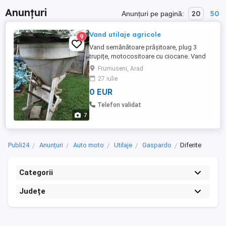
Anunțuri
20
50
Anunțuri pe pagină:
Vand utilaje agricole
9
Vand semănătoare prășitoare, plug 3
trupițe, motocositoare cu ciocane. Vand
mașină ierbicidat și de împrăștiat
Frumuseni, Arad
îngrășăminte chimice. Relații la telefon
27 iulie
0 EUR
Telefon validat
7
Publi24
Anunțuri
Auto moto
Utilaje
Gaspardo
Diferite
Categorii
Județe