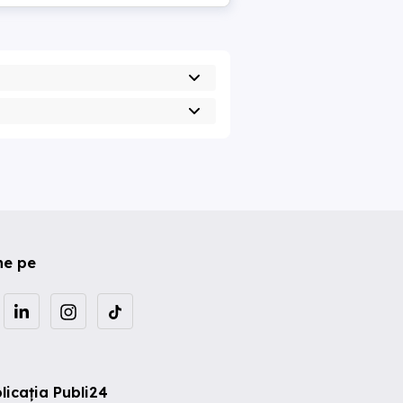
ne pe
licația Publi24