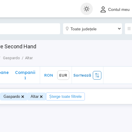
ane
Companii
RON
EUR
Sortează
Contul meu
1
are Second Hand
Gaspardo
Altar
oane
Companii
RON
EUR
Sortează
0
1
Gaspardo
Altar
Șterge toate filtrele