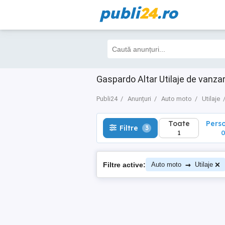
publi
24
.ro
Toate
Perso
Filtre
3
1
0
Gaspardo Altar Utilaje de vanz
Publi24
Anunțuri
Auto moto
Utilaje
Toate
Pers
Filtre
3
1
→
Filtre active:
Auto moto
Utilaje