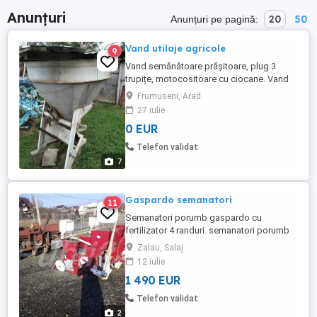
Anunțuri
20
50
Anunțuri pe pagină:
Vand utilaje agricole
9
Vand semănătoare prășitoare, plug 3
trupițe, motocositoare cu ciocane. Vand
mașină ierbicidat și de împrăștiat
Frumuseni, Arad
îngrășăminte chimice. Relații la telefon
27 iulie
0 EUR
Telefon validat
7
Gaspardo semanatori
11
Semanatori porumb gaspardo cu
fertilizator 4 randuri. semanatori porumb
gaspardo cu fertilizator 4 randuri, tel.
Zalau, Salaj
12 iulie
1 490 EUR
Telefon validat
2