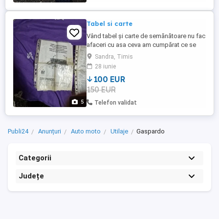
Tabel si carte
Vând tabel și carte de semănătoare nu fac
afaceri cu asa ceva am cumpărat ce se
vede în poze din Italia tabel sunt de la mai
Sandra, Timis
multe modelele gaspardo am carte
28 iunie
tradusa
100 EUR
150 EUR
5
Telefon validat
Publi24
Anunțuri
Auto moto
Utilaje
Gaspardo
Categorii
Județe